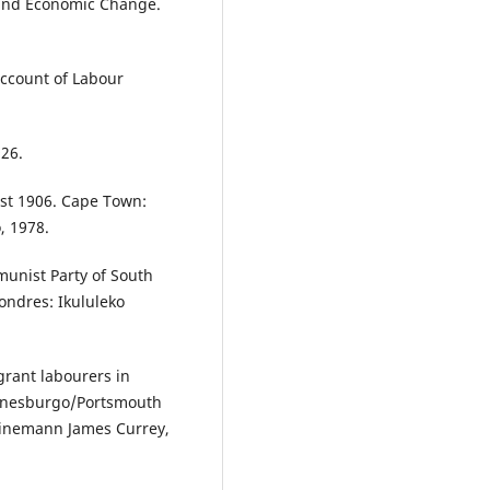
 and Economic Change.
ccount of Labour
926.
st 1906. Cape Town:
, 1978.
munist Party of South
ondres: Ikululeko
grant labourers in
anesburgo/Portsmouth
einemann James Currey,