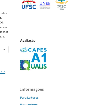
écadas
o
,
DOI:
el em:
ndosdot
174.
Avaliação
 e o
Informações
Para Leitores
Para Autores