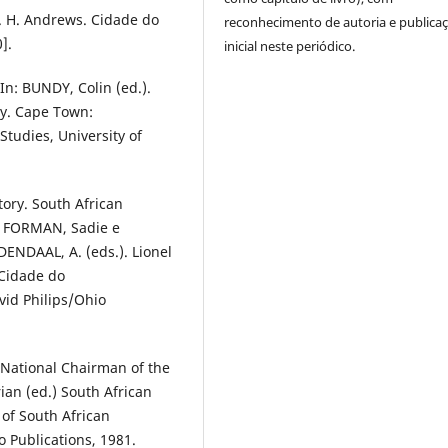
W. H. Andrews. Cidade do
reconhecimento de autoria e publica
].
inicial neste periódico.
In: BUNDY, Colin (ed.).
ty. Cape Town:
tudies, University of
tory. South African
ud FORMAN, Sadie e
ENDAAL, A. (eds.). Lionel
Cidade do
id Philips/Ohio
National Chairman of the
an (ed.) South African
of South African
 Publications, 1981.