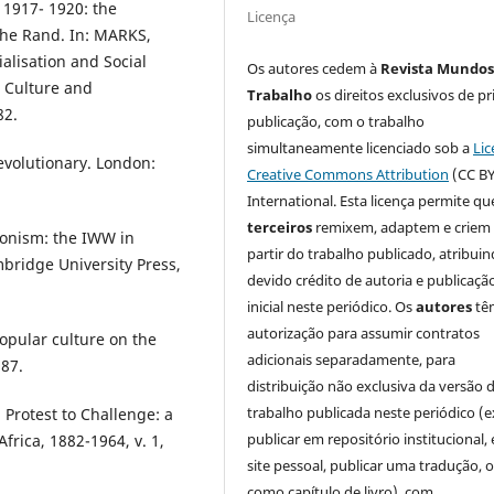
 1917- 1920: the
Licença
 the Rand. In: MARKS,
alisation and Social
Os autores cedem à
Revista Mundos
, Culture and
Trabalho
os direitos exclusivos de pr
82.
publicação, com o trabalho
simultaneamente licenciado sob a
Lic
volutionary. London:
Creative Commons Attribution
(CC BY
International. Esta licença permite qu
terceiros
remixem, adaptem e criem
ionism: the IWW in
partir do trabalho publicado, atribui
ridge University Press,
devido crédito de autoria e publicaçã
inicial neste periódico. Os
autores
tê
autorização para assumir contratos
opular culture on the
adicionais separadamente, para
87.
distribuição não exclusiva da versão 
trabalho publicada neste periódico (e
Protest to Challenge: a
publicar em repositório institucional,
frica, 1882-1964, v. 1,
site pessoal, publicar uma tradução, 
como capítulo de livro), com