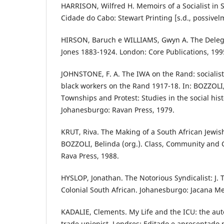
HARRISON, Wilfred H. Memoirs of a Socialist in 
Cidade do Cabo: Stewart Printing [s.d., possivel
HIRSON, Baruch e WILLIAMS, Gwyn A. The Delegat
Jones 1883-1924. London: Core Publications, 199
JOHNSTONE, F. A. The IWA on the Rand: socialis
black workers on the Rand 1917-18. In: BOZZOLI,
Townships and Protest: Studies in the social his
Johanesburgo: Ravan Press, 1979.
KRUT, Riva. The Making of a South African Jewi
BOZZOLI, Belinda (org.). Class, Community and C
Rava Press, 1988.
HYSLOP, Jonathan. The Notorious Syndicalist: J. T
Colonial South African. Johanesburgo: Jacana Me
KADALIE, Clements. My Life and the ICU: the aut
trade unionist. Londres: Editado e apresentado 