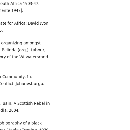
South Africa 1903-47.
mente 1947].
e for Africa: David Ivon
5.
t organizing amongst
 Belinda (org.). Labour,
tory of the Witwatersrand
sh Community. In:
onflict. Johanesburgo:
. Bain, A Scottish Rebel in
dia, 2004.
obiography of a black
por Stanley Trapido, 1970.