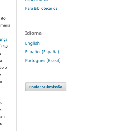
Para Bibliotecários
 do
imeira
Idioma
ença
English
) 4.0
Español (España)
e
 a
Português (Brasil)
ndo o
o
m
Enviar Submissão
do
x.:
 em
ou