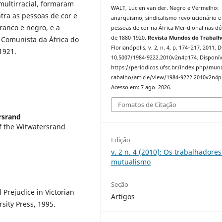
multirracial, formaram
WALT, Lucien van der. Negro e Vermelho:
ntra as pessoas de cor e
anarquismo, sindicalismo revolucionário e
ranco e negro, e a
pessoas de cor na África Meridional nas d
de 1880-1920.
Revista Mundos do Trabalh
 Comunista da África do
Florianópolis, v. 2, n. 4, p. 174–217, 2011. 
1921.
10.5007/1984-9222.2010v2n4p174. Disponív
https://periodicos.ufsc.br/index.php/mu
rabalho/article/view/1984-9222.2010v2n4p
Acesso em: 7 ago. 2026.
Fomatos de Citação
rsrand
of the Witwatersrand
Edição
v. 2 n. 4 (2010): Os trabalhadores
mutualismo
Seção
 Prejudice in Victorian
Artigos
ity Press, 1995.