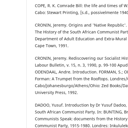
COPE, R. K. Comrade Bill: the life and times of 
Cabo: Stewart Printing, [s.d., possivelmente 1940
CRONIN, Jeremy. Origins and 'Native Republic'. 
The History of the South African Communist Par
Department of Adult Education and Extra-Mural S
Cape Town, 1991.
CRONIN, Jeremy. Rediscovering our Socialist His
Labour Bulletin, v. 15, n. 3, 1990, p. 99-100 Ap
ODENDAAL, Andre. Introduction. FORMAN, S.; OD
Forman: A Trumpet from the Rooftops. Londres/
Cabo/Johanesburgo/Athens/Ohio: Zed Books/Dav
University Press, 1992.
DADOO, Yusuf. Introduction by Dr Yusuf Dadoo, 
South African Communist Party. In: BUNTING, Bri
Communists Speak: documents from the History 
Communist Party, 1915-1980. Londres: Inkululeko