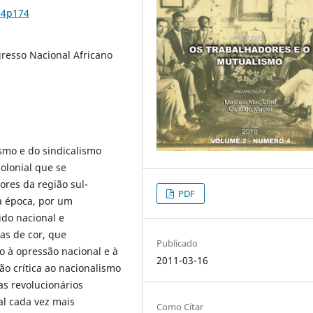
n4p174
resso Nacional Africano
ismo e do sindicalismo
olonial que se
dores da região sul-
PDF
sa época, por um
ido nacional e
as de cor, que
Publicado
o à opressão nacional e à
2011-03-16
 crítica ao nacionalismo
tas revolucionários
l cada vez mais
Como Citar