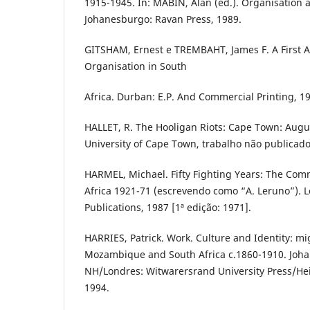
1915-1945. In: MABIN, Alan (ed.). Organisation
Johanesburgo: Ravan Press, 1989.
GITSHAM, Ernest e TREMBAHT, James F. A First A
Organisation in South
Africa. Durban: E.P. And Commercial Printing, 1
HALLET, R. The Hooligan Riots: Cape Town: Augu
University of Cape Town, trabalho não publicado
HARMEL, Michael. Fifty Fighting Years: The Com
Africa 1921-71 (escrevendo como “A. Leruno”). L
Publications, 1987 [1ª edição: 1971].
HARRIES, Patrick. Work. Culture and Identity: mi
Mozambique and South Africa c.1860-1910. Joh
NH/Londres: Witwarersrand University Press/H
1994.