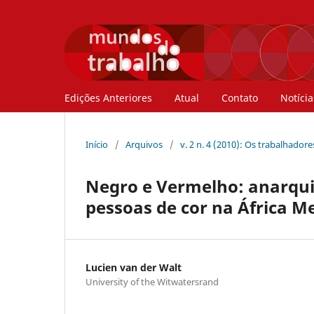
Edições Anteriores
Atual
Contato
Notícia
Início
/
Arquivos
/
v. 2 n. 4 (2010): Os trabalhador
Negro e Vermelho: anarqui
pessoas de cor na África M
Lucien van der Walt
University of the Witwatersrand