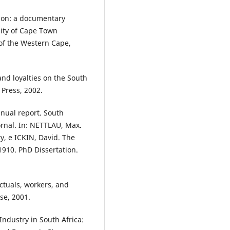
tion: a documentary
sity of Cape Town
of the Western Cape,
and loyalties on the South
 Press, 2002.
nual report. South
ornal. In: NETTLAU, Max.
ry, e ICKIN, David. The
1910. PhD Dissertation.
ectuals, workers, and
ose, 2001.
Industry in South Africa: