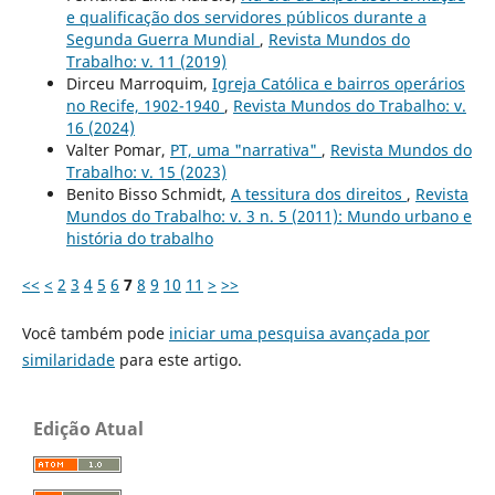
e qualificação dos servidores públicos durante a
Segunda Guerra Mundial
,
Revista Mundos do
Trabalho: v. 11 (2019)
Dirceu Marroquim,
Igreja Católica e bairros operários
no Recife, 1902-1940
,
Revista Mundos do Trabalho: v.
16 (2024)
Valter Pomar,
PT, uma "narrativa"
,
Revista Mundos do
Trabalho: v. 15 (2023)
Benito Bisso Schmidt,
A tessitura dos direitos
,
Revista
Mundos do Trabalho: v. 3 n. 5 (2011): Mundo urbano e
história do trabalho
<<
<
2
3
4
5
6
7
8
9
10
11
>
>>
Você também pode
iniciar uma pesquisa avançada por
similaridade
para este artigo.
Edição Atual