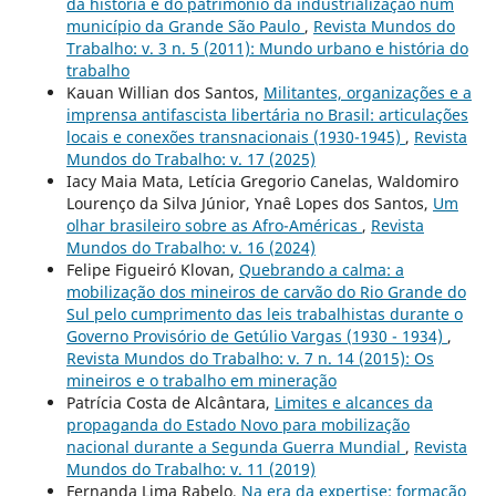
da história e do patrimônio da industrialização num
município da Grande São Paulo
,
Revista Mundos do
Trabalho: v. 3 n. 5 (2011): Mundo urbano e história do
trabalho
Kauan Willian dos Santos,
Militantes, organizações e a
imprensa antifascista libertária no Brasil: articulações
locais e conexões transnacionais (1930-1945)
,
Revista
Mundos do Trabalho: v. 17 (2025)
Iacy Maia Mata, Letícia Gregorio Canelas, Waldomiro
Lourenço da Silva Júnior, Ynaê Lopes dos Santos,
Um
olhar brasileiro sobre as Afro-Américas
,
Revista
Mundos do Trabalho: v. 16 (2024)
Felipe Figueiró Klovan,
Quebrando a calma: a
mobilização dos mineiros de carvão do Rio Grande do
Sul pelo cumprimento das leis trabalhistas durante o
Governo Provisório de Getúlio Vargas (1930 - 1934)
,
Revista Mundos do Trabalho: v. 7 n. 14 (2015): Os
mineiros e o trabalho em mineração
Patrícia Costa de Alcântara,
Limites e alcances da
propaganda do Estado Novo para mobilização
nacional durante a Segunda Guerra Mundial
,
Revista
Mundos do Trabalho: v. 11 (2019)
Fernanda Lima Rabelo,
Na era da expertise: formação