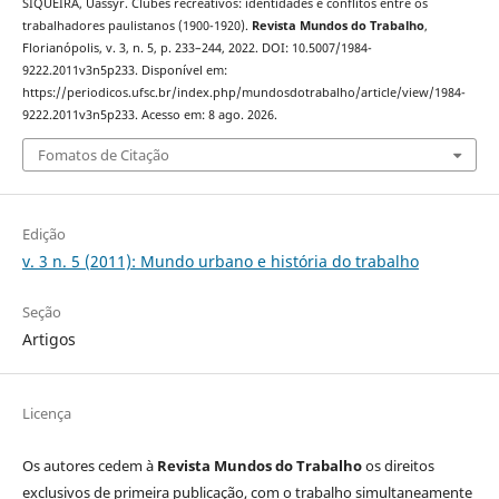
SIQUEIRA, Uassyr. Clubes recreativos: identidades e conflitos entre os
trabalhadores paulistanos (1900-1920).
Revista Mundos do Trabalho
,
Florianópolis, v. 3, n. 5, p. 233–244, 2022. DOI: 10.5007/1984-
9222.2011v3n5p233. Disponível em:
https://periodicos.ufsc.br/index.php/mundosdotrabalho/article/view/1984-
9222.2011v3n5p233. Acesso em: 8 ago. 2026.
Fomatos de Citação
Edição
v. 3 n. 5 (2011): Mundo urbano e história do trabalho
Seção
Artigos
Licença
Os autores cedem à
Revista Mundos do Trabalho
os direitos
exclusivos de primeira publicação, com o trabalho simultaneamente