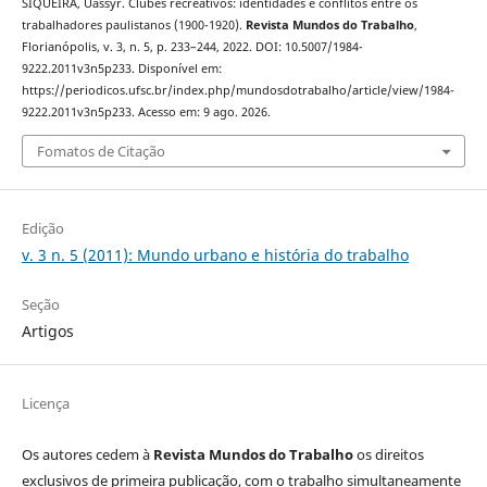
SIQUEIRA, Uassyr. Clubes recreativos: identidades e conflitos entre os
trabalhadores paulistanos (1900-1920).
Revista Mundos do Trabalho
,
Florianópolis, v. 3, n. 5, p. 233–244, 2022. DOI: 10.5007/1984-
9222.2011v3n5p233. Disponível em:
https://periodicos.ufsc.br/index.php/mundosdotrabalho/article/view/1984-
9222.2011v3n5p233. Acesso em: 9 ago. 2026.
Fomatos de Citação
Edição
v. 3 n. 5 (2011): Mundo urbano e história do trabalho
Seção
Artigos
Licença
Os autores cedem à
Revista Mundos do Trabalho
os direitos
exclusivos de primeira publicação, com o trabalho simultaneamente