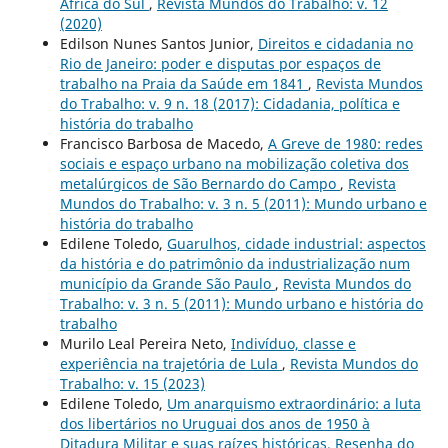
África do Sul
,
Revista Mundos do Trabalho: v. 12
(2020)
Edilson Nunes Santos Junior,
Direitos e cidadania no
Rio de Janeiro: poder e disputas por espaços de
trabalho na Praia da Saúde em 1841
,
Revista Mundos
do Trabalho: v. 9 n. 18 (2017): Cidadania, política e
história do trabalho
Francisco Barbosa de Macedo,
A Greve de 1980: redes
sociais e espaço urbano na mobilização coletiva dos
metalúrgicos de São Bernardo do Campo
,
Revista
Mundos do Trabalho: v. 3 n. 5 (2011): Mundo urbano e
história do trabalho
Edilene Toledo,
Guarulhos, cidade industrial: aspectos
da história e do patrimônio da industrialização num
município da Grande São Paulo
,
Revista Mundos do
Trabalho: v. 3 n. 5 (2011): Mundo urbano e história do
trabalho
Murilo Leal Pereira Neto,
Indivíduo, classe e
experiência na trajetória de Lula
,
Revista Mundos do
Trabalho: v. 15 (2023)
Edilene Toledo,
Um anarquismo extraordinário: a luta
dos libertários no Uruguai dos anos de 1950 à
Ditadura Militar e suas raízes históricas. Resenha do