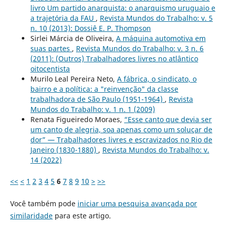
livro Um partido anarquista: o anarquismo uruguaio e
a trajetória da FAU
,
Revista Mundos do Trabalho: v. 5
n. 10 (2013): Dossiê E. P. Thompson
Sirlei Márcia de Oliveira,
A máquina automotiva em
suas partes
,
Revista Mundos do Trabalho: v. 3 n. 6
(2011): (Outros) Trabalhadores livres no atlântico
oitocentista
Murilo Leal Pereira Neto,
A fábrica, o sindicato, o
bairro e a política: a "reinvenção" da classe
trabalhadora de São Paulo (1951-1964)
,
Revista
Mundos do Trabalho: v. 1 n. 1 (2009)
Renata Figueiredo Moraes,
“Esse canto que devia ser
um canto de alegria, soa apenas como um soluçar de
dor” — Trabalhadores livres e escravizados no Rio de
Janeiro (1830-1880)
,
Revista Mundos do Trabalho: v.
14 (2022)
<<
<
1
2
3
4
5
6
7
8
9
10
>
>>
Você também pode
iniciar uma pesquisa avançada por
similaridade
para este artigo.