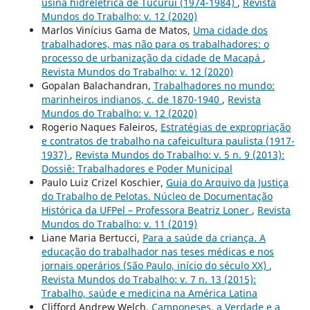
usina hidrelétrica de Tucuruí (1974-1984)
,
Revista
Mundos do Trabalho: v. 12 (2020)
Marlos Vinícius Gama de Matos,
Uma cidade dos
trabalhadores, mas não para os trabalhadores: o
processo de urbanização da cidade de Macapá
,
Revista Mundos do Trabalho: v. 12 (2020)
Gopalan Balachandran,
Trabalhadores no mundo:
marinheiros indianos, c. de 1870-1940
,
Revista
Mundos do Trabalho: v. 12 (2020)
Rogerio Naques Faleiros,
Estratégias de expropriação
e contratos de trabalho na cafeicultura paulista (1917-
1937)
,
Revista Mundos do Trabalho: v. 5 n. 9 (2013):
Dossiê: Trabalhadores e Poder Municipal
Paulo Luiz Crizel Koschier,
Guia do Arquivo da Justiça
do Trabalho de Pelotas. Núcleo de Documentação
Histórica da UFPel – Professora Beatriz Loner
,
Revista
Mundos do Trabalho: v. 11 (2019)
Liane Maria Bertucci,
Para a saúde da criança. A
educação do trabalhador nas teses médicas e nos
jornais operários (São Paulo, início do século XX)
,
Revista Mundos do Trabalho: v. 7 n. 13 (2015):
Trabalho, saúde e medicina na América Latina
Clifford Andrew Welch,
Camponeses, a Verdade e a