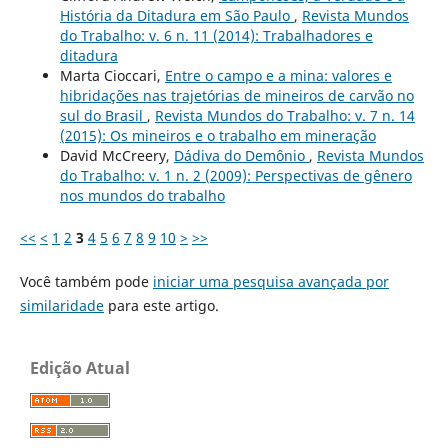
História da Ditadura em São Paulo
,
Revista Mundos
do Trabalho: v. 6 n. 11 (2014): Trabalhadores e
ditadura
Marta Cioccari,
Entre o campo e a mina: valores e
hibridações nas trajetórias de mineiros de carvão no
sul do Brasil
,
Revista Mundos do Trabalho: v. 7 n. 14
(2015): Os mineiros e o trabalho em mineração
David McCreery,
Dádiva do Demônio
,
Revista Mundos
do Trabalho: v. 1 n. 2 (2009): Perspectivas de gênero
nos mundos do trabalho
<<
<
1
2
3
4
5
6
7
8
9
10
>
>>
Você também pode
iniciar uma pesquisa avançada por
similaridade
para este artigo.
Edição Atual