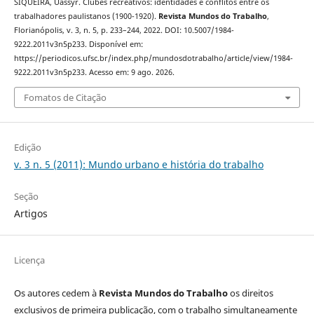
SIQUEIRA, Uassyr. Clubes recreativos: identidades e conflitos entre os
trabalhadores paulistanos (1900-1920).
Revista Mundos do Trabalho
,
Florianópolis, v. 3, n. 5, p. 233–244, 2022. DOI: 10.5007/1984-
9222.2011v3n5p233. Disponível em:
https://periodicos.ufsc.br/index.php/mundosdotrabalho/article/view/1984-
9222.2011v3n5p233. Acesso em: 9 ago. 2026.
Fomatos de Citação
Edição
v. 3 n. 5 (2011): Mundo urbano e história do trabalho
Seção
Artigos
Licença
Os autores cedem à
Revista Mundos do Trabalho
os direitos
exclusivos de primeira publicação, com o trabalho simultaneamente