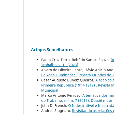
Artigos Semelhantes
Paulo Cruz Terra, Robério Santos Souza,
R
Trabalho: v. 15 (2023)
Alvaro de Oliveira Senra, Flávio Anicio An
Baixada Fluminense
,
Revista Mundos do Tr
César Augusto Bubolz Queirós,
A ação col
Primeira República (1917-1919)
,
Revista M
Municipal
Marco Antonio Perruso,
A temática dos mo
do Trabalho: v. 4 n. 7 (2012): Dossiê movi
John D. French,
O Indestrutível e Inescrutá
Andres Stagnaro,
Revisitando as relaçõe