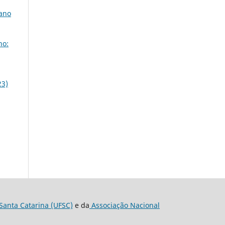
iano
ho:
23)
Santa Catarina (UFSC)
e da
Associação Nacional