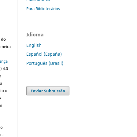
Para Bibliotecários
Idioma
 do
English
imeira
Español (España)
ença
Português (Brasil)
) 4.0
e
 a
ndo o
Enviar Submissão
o
m
do
x.: