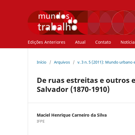
Edições Anteriores
Atual
Contato
Notícia
Início
/
Arquivos
/
v. 3 n. 5 (2011): Mundo urbano e
De ruas estreitas e outros 
Salvador (1870-1910)
Maciel Henrique Carneiro da Silva
IFPE