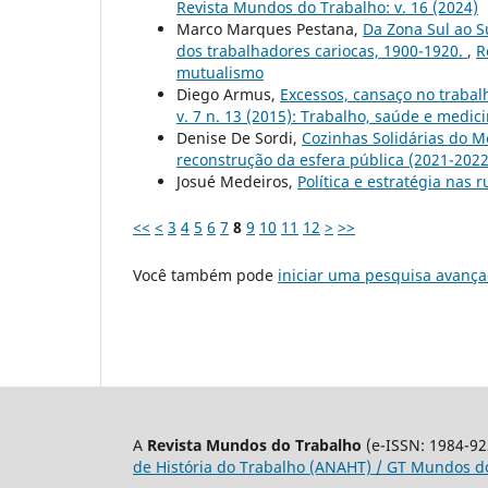
Revista Mundos do Trabalho: v. 16 (2024)
Marco Marques Pestana,
Da Zona Sul ao S
dos trabalhadores cariocas, 1900-1920.
,
R
mutualismo
Diego Armus,
Excessos, cansaço no trabal
v. 7 n. 13 (2015): Trabalho, saúde e medic
Denise De Sordi,
Cozinhas Solidárias do M
reconstrução da esfera pública (2021-202
Josué Medeiros,
Política e estratégia nas 
<<
<
3
4
5
6
7
8
9
10
11
12
>
>>
Você também pode
iniciar uma pesquisa avança
A
Revista Mundos do Trabalho
(e-ISSN: 1984-92
de História do Trabalho (ANAHT) / GT Mundos do