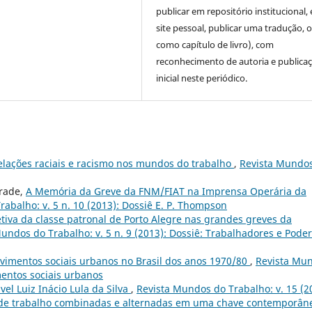
publicar em repositório institucional,
site pessoal, publicar uma tradução, 
como capítulo de livro), com
reconhecimento de autoria e publica
inicial neste periódico.
elações raciais e racismo nos mundos do trabalho
,
Revista Mundo
drade,
A Memória da Greve da FNM/FIAT na Imprensa Operária da
abalho: v. 5 n. 10 (2013): Dossiê E. P. Thompson
etiva da classe patronal de Porto Alegre nas grandes greves da
undos do Trabalho: v. 5 n. 9 (2013): Dossiê: Trabalhadores e Poder
vimentos sociais urbanos no Brasil dos anos 1970/80
,
Revista Mu
mentos sociais urbanos
vel Luiz Inácio Lula da Silva
,
Revista Mundos do Trabalho: v. 15 (2
s de trabalho combinadas e alternadas em uma chave contemporâ