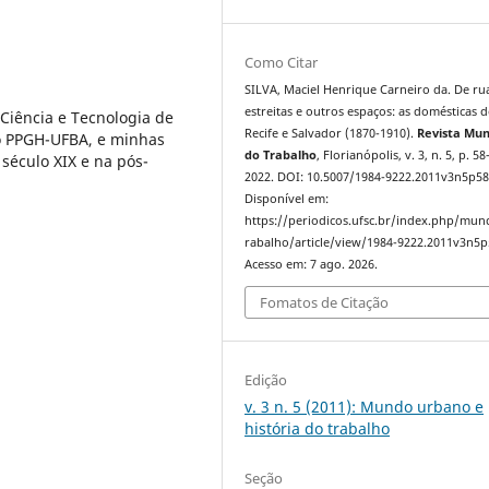
Como Citar
SILVA, Maciel Henrique Carneiro da. De ru
estreitas e outros espaços: as domésticas d
 Ciência e Tecnologia de
Recife e Salvador (1870-1910).
Revista Mu
o PPGH-UFBA, e minhas
do Trabalho
, Florianópolis, v. 3, n. 5, p. 58
século XIX e na pós-
2022. DOI: 10.5007/1984-9222.2011v3n5p58
Disponível em:
https://periodicos.ufsc.br/index.php/mu
rabalho/article/view/1984-9222.2011v3n5p
Acesso em: 7 ago. 2026.
Fomatos de Citação
Edição
v. 3 n. 5 (2011): Mundo urbano e
história do trabalho
Seção