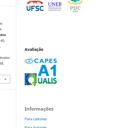
as
e
ndos
–85,
.
Avaliação
ndosdot
58.
Informações
Para Leitores
Para Autores