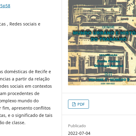
n5p58
as , Redes sociais e
as domésticas de Recife e
cias a partir da relação
edes sociais em contextos
eram procedentes de
 complexo mundo do
PDF
r fim, apresento conflitos
as, e o significado de tais
o de classe.
Publicado
2022-07-04