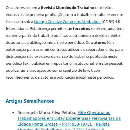
Os autores cedem à
Revista Mundos do Trabalho
os direitos
exclusivos de primeira publicação, com o trabalho simultaneamente
licenciado sob a
Licença Creative Commons Attribution
(CC BY) 4.0
International. Esta licença permite que
terceiros
remixem, adaptem
e criem a partir do trabalho publicado, atribuindo o devido crédito
de autoria e publicação inicial neste periódico. Os
autores
têm
autorização para assumir contratos adicionais separadamente, para
distribuição não exclusiva da versão do trabalho publicada neste
periódico (ex.: publicar em repositório institucional, em site pessoal,
publicar uma tradução, ou como capítulo de livro), com
reconhecimento de autoria e publicação inicial neste periódico.
Artigos Semelhantes
Rosangela Maria Silva Petuba,
Elite Operária ou
Trabalhadores em Luta? Experiências Ferroviárias na
Cidade Ponta Grossa – PR (1950-1970).
,
Revista
Mundos do Trabalho: v. 4 n. 7 (2012): Dossiê