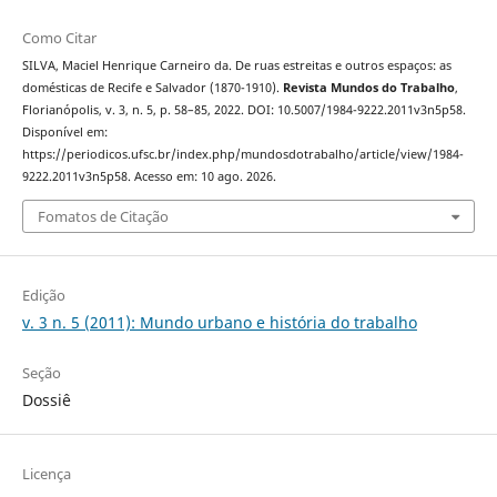
Como Citar
SILVA, Maciel Henrique Carneiro da. De ruas estreitas e outros espaços: as
domésticas de Recife e Salvador (1870-1910).
Revista Mundos do Trabalho
,
Florianópolis, v. 3, n. 5, p. 58–85, 2022. DOI: 10.5007/1984-9222.2011v3n5p58.
Disponível em:
https://periodicos.ufsc.br/index.php/mundosdotrabalho/article/view/1984-
9222.2011v3n5p58. Acesso em: 10 ago. 2026.
Fomatos de Citação
Edição
v. 3 n. 5 (2011): Mundo urbano e história do trabalho
Seção
Dossiê
Licença