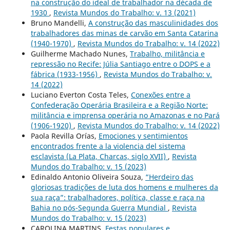
na construção do ideal de trabalhador na década de
1930
,
Revista Mundos do Trabalho: v. 13 (2021)
Bruno Mandelli,
A construção das masculinidades dos
trabalhadores das minas de carvão em Santa Catarina
(1940-1970)
,
Revista Mundos do Trabalho: v. 14 (2022)
Guilherme Machado Nunes,
Trabalho, militância e
repressão no Recife: Júlia Santiago entre o DOPS e a
fábrica (1933-1956)
,
Revista Mundos do Trabalho: v.
14 (2022)
Luciano Everton Costa Teles,
Conexões entre a
Confederação Operária Brasileira e a Região Norte:
militância e imprensa operária no Amazonas e no Pará
(1906-1920)
,
Revista Mundos do Trabalho: v. 14 (2022)
Paola Revilla Orías,
Emociones y sentimientos
encontrados frente a la violencia del sistema
esclavista (La Plata, Charcas, siglo XVII)
,
Revista
Mundos do Trabalho: v. 15 (2023)
Edinaldo Antonio Oliveira Souza,
“Herdeiro das
gloriosas tradições de luta dos homens e mulheres da
sua raça”: trabalhadores, política, classe e raça na
Bahia no pós-Segunda Guerra Mundial
,
Revista
Mundos do Trabalho: v. 15 (2023)
CAROLINA MARTINS,
Festas populares e