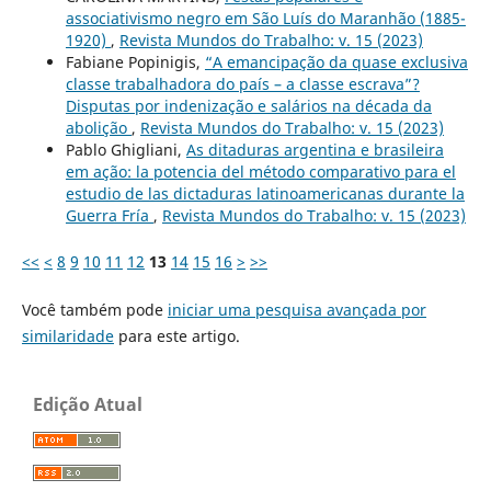
associativismo negro em São Luís do Maranhão (1885-
1920)
,
Revista Mundos do Trabalho: v. 15 (2023)
Fabiane Popinigis,
“A emancipação da quase exclusiva
classe trabalhadora do país – a classe escrava”?
Disputas por indenização e salários na década da
abolição
,
Revista Mundos do Trabalho: v. 15 (2023)
Pablo Ghigliani,
As ditaduras argentina e brasileira
em ação: la potencia del método comparativo para el
estudio de las dictaduras latinoamericanas durante la
Guerra Fría
,
Revista Mundos do Trabalho: v. 15 (2023)
<<
<
8
9
10
11
12
13
14
15
16
>
>>
Você também pode
iniciar uma pesquisa avançada por
similaridade
para este artigo.
Edição Atual