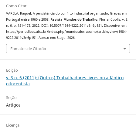
Como Citar
VARELA, Raquel. A persistência do conflito industrial organizado. Greves em
Portugal entre 1960 e 2008.
Revista Mundos do Trabalho
, Florianópolis, v. 3,
n. 6, p. 151–175, 2022. DOI: 10.5007/1984-9222.2011v3n6p151. Disponível em:
https://periodicos.ufsc.br/index.php/mundosdotrabalho/article/view/1984-
9222.2011v3n6p151. Acesso em: 8 ago. 2026.
Fomatos de Citação
Edição
v. 3 n. 6 (2011): (Outros) Trabalhadores livres no atlântico
oitocentista
Seção
Artigos
Licença