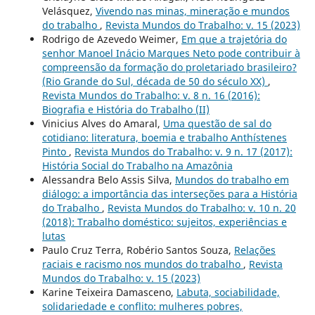
Velásquez,
Vivendo nas minas, mineração e mundos
do trabalho
,
Revista Mundos do Trabalho: v. 15 (2023)
Rodrigo de Azevedo Weimer,
Em que a trajetória do
senhor Manoel Inácio Marques Neto pode contribuir à
compreensão da formação do proletariado brasileiro?
(Rio Grande do Sul, década de 50 do século XX)
,
Revista Mundos do Trabalho: v. 8 n. 16 (2016):
Biografia e História do Trabalho (II)
Vinicius Alves do Amaral,
Uma questão de sal do
cotidiano: literatura, boemia e trabalho Anthístenes
Pinto
,
Revista Mundos do Trabalho: v. 9 n. 17 (2017):
História Social do Trabalho na Amazônia
Alessandra Belo Assis Silva,
Mundos do trabalho em
diálogo: a importância das interseções para a História
do Trabalho
,
Revista Mundos do Trabalho: v. 10 n. 20
(2018): Trabalho doméstico: sujeitos, experiências e
lutas
Paulo Cruz Terra, Robério Santos Souza,
Relações
raciais e racismo nos mundos do trabalho
,
Revista
Mundos do Trabalho: v. 15 (2023)
Karine Teixeira Damasceno,
Labuta, sociabilidade,
solidariedade e conflito: mulheres pobres,