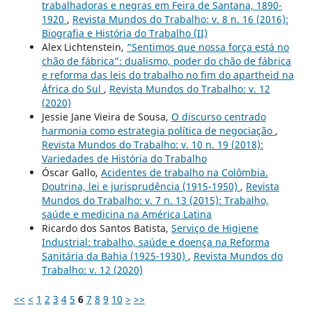
trabalhadoras e negras em Feira de Santana, 1890-
1920
,
Revista Mundos do Trabalho: v. 8 n. 16 (2016):
Biografia e História do Trabalho (II)
Alex Lichtenstein,
“Sentimos que nossa força está no
chão de fábrica”: dualismo, poder do chão de fábrica
e reforma das leis do trabalho no fim do apartheid na
África do Sul
,
Revista Mundos do Trabalho: v. 12
(2020)
Jessie Jane Vieira de Sousa,
O discurso centrado
harmonia como estrategia política de negociação
,
Revista Mundos do Trabalho: v. 10 n. 19 (2018):
Variedades de História do Trabalho
Óscar Gallo,
Acidentes de trabalho na Colômbia.
Doutrina, lei e jurisprudência (1915-1950)
,
Revista
Mundos do Trabalho: v. 7 n. 13 (2015): Trabalho,
saúde e medicina na América Latina
Ricardo dos Santos Batista,
Serviço de Higiene
Industrial: trabalho, saúde e doença na Reforma
Sanitária da Bahia (1925-1930)
,
Revista Mundos do
Trabalho: v. 12 (2020)
<<
<
1
2
3
4
5
6
7
8
9
10
>
>>