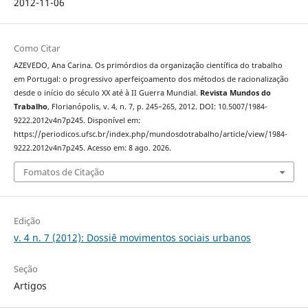
2012-11-06
Como Citar
AZEVEDO, Ana Carina. Os primórdios da organização científica do trabalho
em Portugal: o progressivo aperfeiçoamento dos métodos de racionalização
desde o início do século XX até à II Guerra Mundial.
Revista Mundos do
Trabalho
, Florianópolis, v. 4, n. 7, p. 245–265, 2012. DOI: 10.5007/1984-
9222.2012v4n7p245. Disponível em:
https://periodicos.ufsc.br/index.php/mundosdotrabalho/article/view/1984-
9222.2012v4n7p245. Acesso em: 8 ago. 2026.
Fomatos de Citação
Edição
v. 4 n. 7 (2012): Dossiê movimentos sociais urbanos
Seção
Artigos