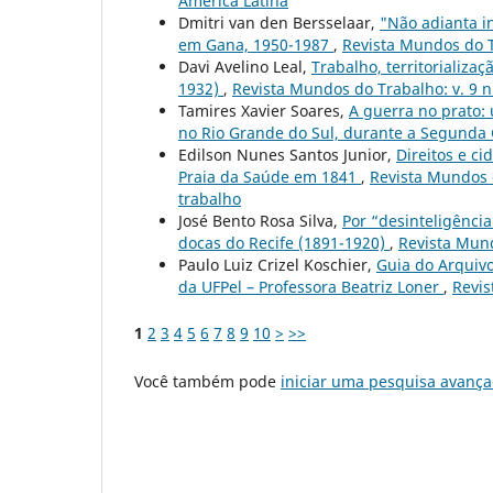
América Latina
Dmitri van den Bersselaar,
"Não adianta in
em Gana, 1950-1987
,
Revista Mundos do Tr
Davi Avelino Leal,
Trabalho, territorializa
1932)
,
Revista Mundos do Trabalho: v. 9 n
Tamires Xavier Soares,
A guerra no prato:
no Rio Grande do Sul, durante a Segunda
Edilson Nunes Santos Junior,
Direitos e c
Praia da Saúde em 1841
,
Revista Mundos do
trabalho
José Bento Rosa Silva,
Por “desinteligência
docas do Recife (1891-1920)
,
Revista Mund
Paulo Luiz Crizel Koschier,
Guia do Arquivo
da UFPel – Professora Beatriz Loner
,
Revis
1
2
3
4
5
6
7
8
9
10
>
>>
Você também pode
iniciar uma pesquisa avança