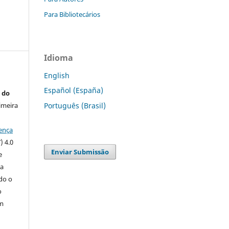
Para Bibliotecários
Idioma
English
Español (España)
 do
imeira
Português (Brasil)
ença
) 4.0
Enviar Submissão
e
 a
ndo o
o
m