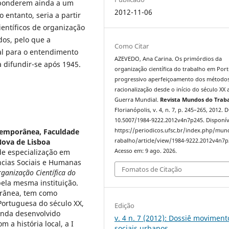
sponderem ainda a um
2012-11-06
 entanto, seria a partir
entíficos de organização
dos, pelo que a
Como Citar
al para o entendimento
AZEVEDO, Ana Carina. Os primórdios da
 difundir-se após 1945.
organização científica do trabalho em Port
progressivo aperfeiçoamento dos método
racionalização desde o início do século XX a
Guerra Mundial.
Revista Mundos do Trab
Florianópolis, v. 4, n. 7, p. 245–265, 2012. 
10.5007/1984-9222.2012v4n7p245. Disponív
ntemporânea, Faculdade
https://periodicos.ufsc.br/index.php/mu
Nova de Lisboa
rabalho/article/view/1984-9222.2012v4n7p
de especialização em
Acesso em: 9 ago. 2026.
ncias Sociais e Humanas
Fomatos de Citação
ganização Científica do
ela mesma instituição.
orânea, tem como
 Portuguesa do século XX,
Edição
inda desenvolvido
v. 4 n. 7 (2012): Dossiê moviment
 a história local, a I
sociais urbanos