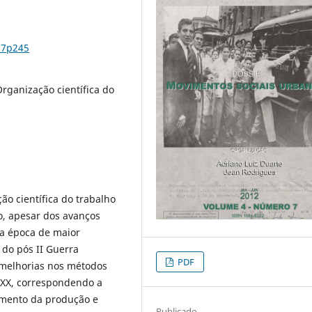
n7p245
Organização científica do
ão científica do trabalho
, apesar dos avanços
 a época de maior
 do pós II Guerra
PDF
 melhorias nos métodos
o XX, correspondendo a
umento da produção e
Publicado