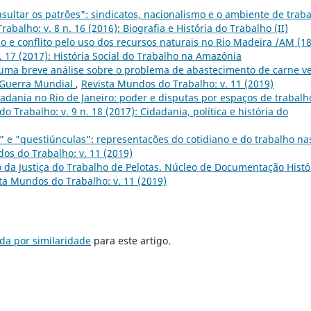
sultar os patrões": sindicatos, nacionalismo e o ambiente de trab
abalho: v. 8 n. 16 (2016): Biografia e História do Trabalho (II)
ção e conflito pelo uso dos recursos naturais no Rio Madeira /AM (18
. 17 (2017): História Social do Trabalho na Amazônia
 uma breve análise sobre o problema de abastecimento de carne v
 Guerra Mundial
,
Revista Mundos do Trabalho: v. 11 (2019)
idadania no Rio de Janeiro: poder e disputas por espaços de trabalh
 Trabalho: v. 9 n. 18 (2017): Cidadania, política e história do
” e "questiúnculas": representações do cotidiano e do trabalho na
os do Trabalho: v. 11 (2019)
 da Justiça do Trabalho de Pelotas. Núcleo de Documentação Histó
ta Mundos do Trabalho: v. 11 (2019)
da por similaridade
para este artigo.