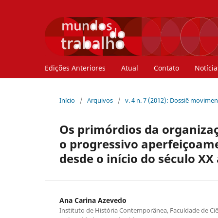
Edições Anteriores
Atual
Contato
Notícia
Início
/
Arquivos
/
v. 4 n. 7 (2012): Dossiê movime
Os primórdios da organizaç
o progressivo aperfeiçoam
desde o início do século XX
Ana Carina Azevedo
Instituto de História Contemporânea, Faculdade de Ciê