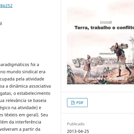
n8p252
il
aradigmáticos foi a
 no mundo sindical era
ocupada pela atividade
lisa a dinâmica associativa
rgatas, o estabelecimento
ua relevância se baseia
PDF
égico na atividade) e
s têxteis em geral). Seu
lém da interferência
Publicado
nvolveram a partir da
2013-04-25