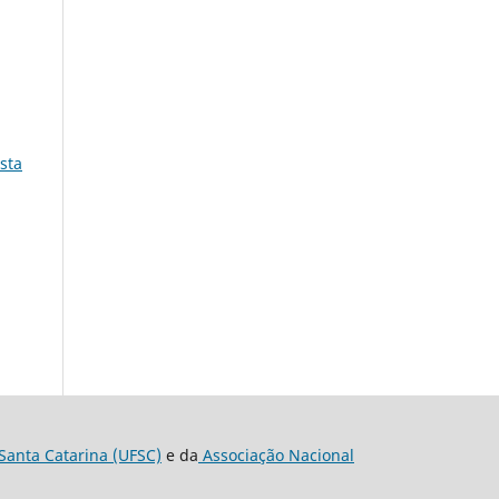
sta
Santa Catarina (UFSC)
e da
Associação Nacional