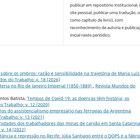
publicar em repositório institucional,
site pessoal, publicar uma tradução, 
como capítulo de livro), com
reconhecimento de autoria e publica
inicial neste periódico.
sobre os ombros: razão e sensibilidade na trajetória de Maria Luí
os do Trabalho: v. 18 (2026)
eria no Rio de Janeiro Imperial (1850-1889)
,
Revista Mundos do
ntos Batista,
Tempos de Covid-19: as doenças têm história, os
 Trabalho: v. 12 (2020)
ios do assistencialismo empresário nas ferrovias da Argentina
rabalho: v. 13 (2021)
nidades dos trabalhadores das minas de carvão em Santa Catarina
v. 14 (2022)
tância e repressão no Recife: Júlia Santiago entre o DOPS e a fábri