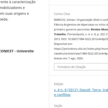
Frente à caracterização
mobilizadores e
 em suas origens e
Como Citar
oeda.
MARCOS, Schiavi. Organização têxtil e confl
Fábrica Argentina de Alpercatas no início 
primeiro governo peronista.
Revista Mun
Trabalho
, Florianópolis, v. 4, n. 8, p. 252–2
2013. DOI: 10.5007/1984-9222.2012v4n8p25
Disponível em:
https://periodicos.ufsc.br/index.php/mu
CONICET - Universite
rabalho/article/view/1984-9222.2012v4n8p
Acesso em: 7 ago. 2026.
Fomatos de Citação
Edição
v. 4 n. 8 (2012): Dossiê: Terra, tr
e conflitos
Seção