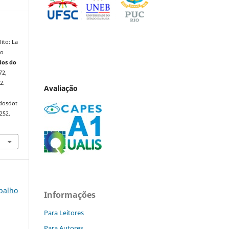
ito: La
do
dos do
72,
2.
Avaliação
ndosdot
252.
abalho
Informações
Para Leitores
Para Autores