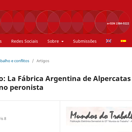
s
Redes Sociais
Sobre
Submissões
rabalho e conflitos
/
Artigos
to: La Fábrica Argentina de Alpercatas
rno peronista
is 8