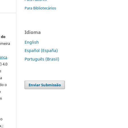
Para Bibliotecários
Idioma
 do
English
imeira
Español (España)
ença
Português (Brasil)
) 4.0
e
 a
ndo o
Enviar Submissão
o
m
do
x.: