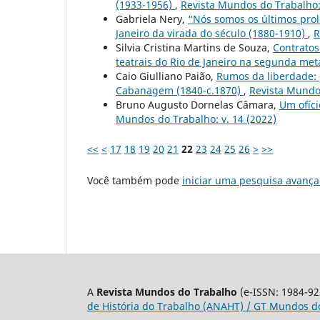
(1933-1956)
,
Revista Mundos do Trabalho: 
Gabriela Nery,
“Nós somos os últimos prole
Janeiro da virada do século (1880-1910)
,
R
Silvia Cristina Martins de Souza,
Contratos
teatrais do Rio de Janeiro na segunda me
Caio Giulliano Paião,
Rumos da liberdade: 
Cabanagem (1840-c.1870)
,
Revista Mundos
Bruno Augusto Dornelas Câmara,
Um ofíci
Mundos do Trabalho: v. 14 (2022)
<<
<
17
18
19
20
21
22
23
24
25
26
>
>>
Você também pode
iniciar uma pesquisa avança
A
Revista Mundos do Trabalho
(e-ISSN: 1984-92
de História do Trabalho (ANAHT) / GT Mundos do