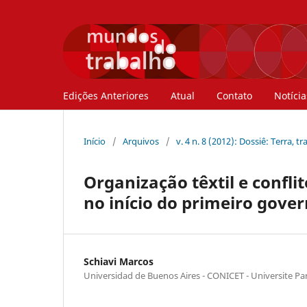
Edições Anteriores
Atual
Contato
Notícia
Início
/
Arquivos
/
v. 4 n. 8 (2012): Dossiê: Terra, t
Organização têxtil e confli
no início do primeiro gove
Schiavi Marcos
Universidad de Buenos Aires - CONICET - Universite Par