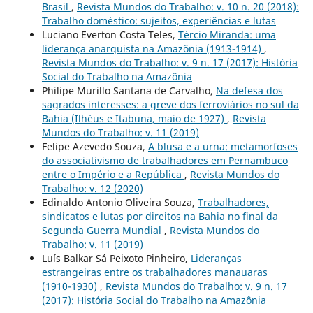
Brasil
,
Revista Mundos do Trabalho: v. 10 n. 20 (2018):
Trabalho doméstico: sujeitos, experiências e lutas
Luciano Everton Costa Teles,
Tércio Miranda: uma
liderança anarquista na Amazônia (1913-1914)
,
Revista Mundos do Trabalho: v. 9 n. 17 (2017): História
Social do Trabalho na Amazônia
Philipe Murillo Santana de Carvalho,
Na defesa dos
sagrados interesses: a greve dos ferroviários no sul da
Bahia (Ilhéus e Itabuna, maio de 1927)
,
Revista
Mundos do Trabalho: v. 11 (2019)
Felipe Azevedo Souza,
A blusa e a urna: metamorfoses
do associativismo de trabalhadores em Pernambuco
entre o Império e a República
,
Revista Mundos do
Trabalho: v. 12 (2020)
Edinaldo Antonio Oliveira Souza,
Trabalhadores,
sindicatos e lutas por direitos na Bahia no final da
Segunda Guerra Mundial
,
Revista Mundos do
Trabalho: v. 11 (2019)
Luís Balkar Sá Peixoto Pinheiro,
Lideranças
estrangeiras entre os trabalhadores manauaras
(1910-1930)
,
Revista Mundos do Trabalho: v. 9 n. 17
(2017): História Social do Trabalho na Amazônia