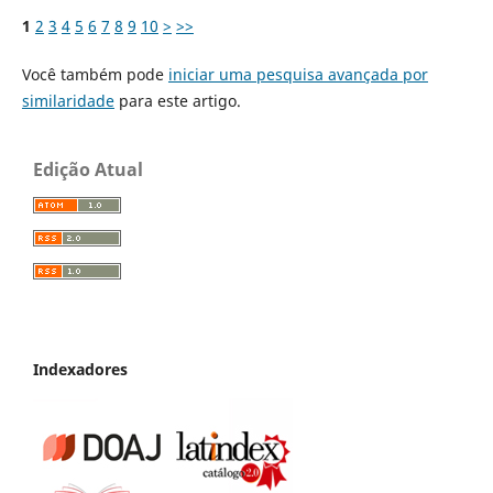
1
2
3
4
5
6
7
8
9
10
>
>>
Você também pode
iniciar uma pesquisa avançada por
similaridade
para este artigo.
Edição Atual
Indexadores