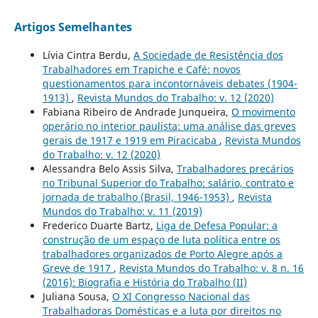
Artigos Semelhantes
Lívia Cintra Berdu,
A Sociedade de Resistência dos
Trabalhadores em Trapiche e Café: novos
questionamentos para incontornáveis debates (1904-
1913)
,
Revista Mundos do Trabalho: v. 12 (2020)
Fabiana Ribeiro de Andrade Junqueira,
O movimento
operário no interior paulista: uma análise das greves
gerais de 1917 e 1919 em Piracicaba
,
Revista Mundos
do Trabalho: v. 12 (2020)
Alessandra Belo Assis Silva,
Trabalhadores precários
no Tribunal Superior do Trabalho: salário, contrato e
jornada de trabalho (Brasil, 1946-1953)
,
Revista
Mundos do Trabalho: v. 11 (2019)
Frederico Duarte Bartz,
Liga de Defesa Popular: a
construção de um espaço de luta política entre os
trabalhadores organizados de Porto Alegre após a
Greve de 1917
,
Revista Mundos do Trabalho: v. 8 n. 16
(2016): Biografia e História do Trabalho (II)
Juliana Sousa,
O XI Congresso Nacional das
Trabalhadoras Domésticas e a luta por direitos no