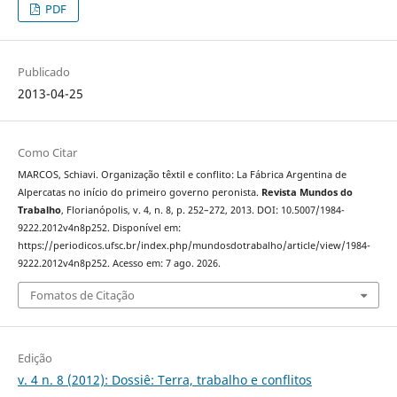
PDF
Publicado
2013-04-25
Como Citar
MARCOS, Schiavi. Organização têxtil e conflito: La Fábrica Argentina de
Alpercatas no início do primeiro governo peronista.
Revista Mundos do
Trabalho
, Florianópolis, v. 4, n. 8, p. 252–272, 2013. DOI: 10.5007/1984-
9222.2012v4n8p252. Disponível em:
https://periodicos.ufsc.br/index.php/mundosdotrabalho/article/view/1984-
9222.2012v4n8p252. Acesso em: 7 ago. 2026.
Fomatos de Citação
Edição
v. 4 n. 8 (2012): Dossiê: Terra, trabalho e conflitos