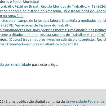
hadores e Poder Municipal
rabalho têxtil no Brasil
,
Revista Mundos do Trabalho: v. 18 (2026
trabalhadores na história da Amazônia
,
Revista Mundos do Trabal
lho na Amazônia
flictos en el campo de la justicia laboral brasileña a mediados del s
19 (2018): Variedades de História do Trabalho
s trabalhadores por suas próprias mortes: uma análise das polític
rante a ditadura militar
,
Revista Mundos do Trabalho: v. 12 (2020)
nigis,
(Outros) trabalhadores livres no atlântico oitocentista
,
Revis
os) Trabalhadores livres no atlântico oitocentista
da por similaridade
para este artigo.
22) é uma publicação digital conjunta da
Universidade Federal de 