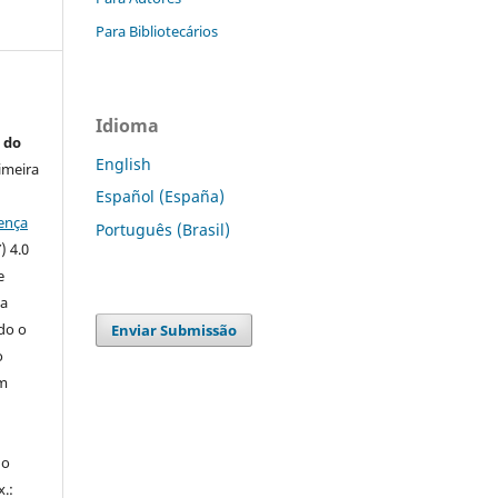
Para Bibliotecários
Idioma
 do
English
imeira
Español (España)
ença
Português (Brasil)
) 4.0
e
 a
ndo o
Enviar Submissão
o
m
do
x.: