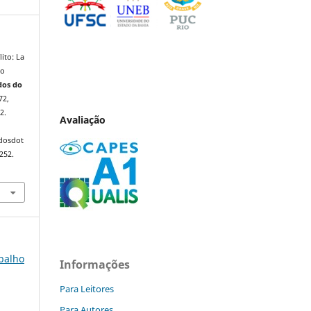
ito: La
do
dos do
72,
2.
Avaliação
ndosdot
252.
abalho
Informações
Para Leitores
Para Autores