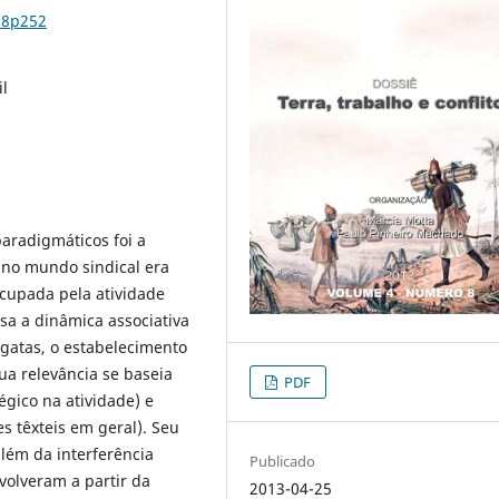
n8p252
il
aradigmáticos foi a
 no mundo sindical era
ocupada pela atividade
lisa a dinâmica associativa
rgatas, o estabelecimento
ua relevância se baseia
PDF
égico na atividade) e
s têxteis em geral). Seu
lém da interferência
Publicado
nvolveram a partir da
2013-04-25