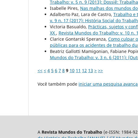
Trabalho: v. 5 n. 9 (2013): Dossiê: Trabal
Isabelle Pires,
Nas malhas dos mundos do t
Adalberto Paz, Lara de Castro,
Trabalho e 
v. 9 n. 17 (2017): História Social do Traba
Victoria Basualdo,
Prácticas, sujetos y con
XX
,
Revista Mundos do Trabalho: v. 10 n. 
Clarice Gontarski Speranza,
Como culpar o
públicas para os acidentes de trabalho du
Beatriz Gallotti Mamigonian, Fabiane Popi
Mundos do Trabalho: v. 3 n. 6 (2011): (Outr
<<
<
4
5
6
7
8
9
10
11
12
13
>
>>
Você também pode
iniciar uma pesquisa avança
A
Revista Mundos do Trabalho
(e-ISSN: 1984-92