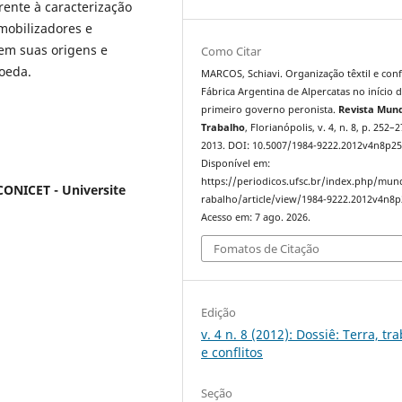
Frente à caracterização
mobilizadores e
 em suas origens e
Como Citar
oeda.
MARCOS, Schiavi. Organização têxtil e confl
Fábrica Argentina de Alpercatas no início 
primeiro governo peronista.
Revista Mun
Trabalho
, Florianópolis, v. 4, n. 8, p. 252–2
2013. DOI: 10.5007/1984-9222.2012v4n8p25
Disponível em:
https://periodicos.ufsc.br/index.php/mu
CONICET - Universite
rabalho/article/view/1984-9222.2012v4n8p
Acesso em: 7 ago. 2026.
Fomatos de Citação
Edição
v. 4 n. 8 (2012): Dossiê: Terra, tr
e conflitos
Seção