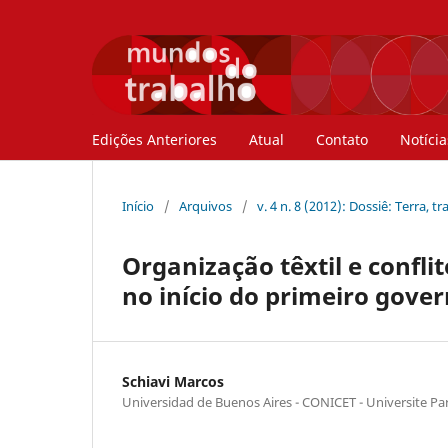
Edições Anteriores
Atual
Contato
Notícia
Início
/
Arquivos
/
v. 4 n. 8 (2012): Dossiê: Terra, t
Organização têxtil e confli
no início do primeiro gove
Schiavi Marcos
Universidad de Buenos Aires - CONICET - Universite Par