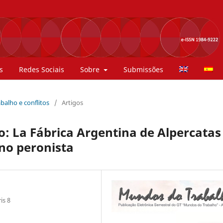
s
Redes Sociais
Sobre
Submissões
rabalho e conflitos
/
Artigos
to: La Fábrica Argentina de Alpercatas
rno peronista
is 8