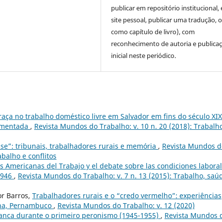
publicar em repositório institucional,
site pessoal, publicar uma tradução, 
como capítulo de livro), com
reconhecimento de autoria e publica
inicial neste periódico.
raça no trabalho doméstico livre em Salvador em fins do século XIX
egmentada
,
Revista Mundos do Trabalho: v. 10 n. 20 (2018): Trabalh
asse”: tribunais, trabalhadores rurais e memória
,
Revista Mundos d
abalho e conflitos
s Americanas del Trabajo y el debate sobre las condiciones labora
-1946
,
Revista Mundos do Trabalho: v. 7 n. 13 (2015): Trabalho, saú
or Barros,
Trabalhadores rurais e o “credo vermelho”: experiências
ana, Pernambuco
,
Revista Mundos do Trabalho: v. 12 (2020)
Blanca durante o primeiro peronismo (1945-1955)
,
Revista Mundos 