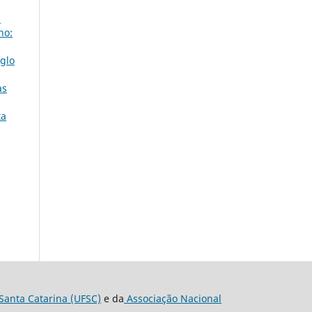
)
ho:
iglo
as
ta
Santa Catarina (UFSC)
e da
Associação Nacional