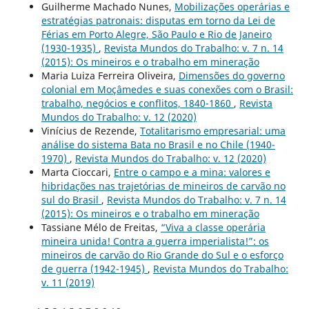
Guilherme Machado Nunes,
Mobilizações operárias e
estratégias patronais: disputas em torno da Lei de
Férias em Porto Alegre, São Paulo e Rio de Janeiro
(1930-1935)
,
Revista Mundos do Trabalho: v. 7 n. 14
(2015): Os mineiros e o trabalho em mineração
Maria Luiza Ferreira Oliveira,
Dimensões do governo
colonial em Moçâmedes e suas conexões com o Brasil:
trabalho, negócios e conflitos, 1840-1860
,
Revista
Mundos do Trabalho: v. 12 (2020)
Vinícius de Rezende,
Totalitarismo empresarial: uma
análise do sistema Bata no Brasil e no Chile (1940-
1970)
,
Revista Mundos do Trabalho: v. 12 (2020)
Marta Cioccari,
Entre o campo e a mina: valores e
hibridações nas trajetórias de mineiros de carvão no
sul do Brasil
,
Revista Mundos do Trabalho: v. 7 n. 14
(2015): Os mineiros e o trabalho em mineração
Tassiane Mélo de Freitas,
“Viva a classe operária
mineira unida! Contra a guerra imperialista!”: os
mineiros de carvão do Rio Grande do Sul e o esforço
de guerra (1942-1945)
,
Revista Mundos do Trabalho:
v. 11 (2019)