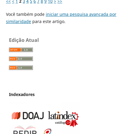
<<
<
1
2
3
4
5
6
7
8
9
10
>
>>
Você também pode
iniciar uma pesquisa avançada por
similaridade
para este artigo.
Edição Atual
Indexadores