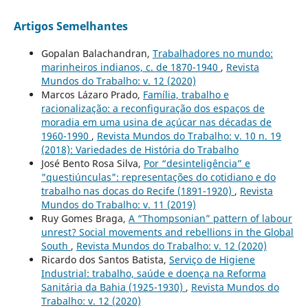
Artigos Semelhantes
Gopalan Balachandran,
Trabalhadores no mundo:
marinheiros indianos, c. de 1870-1940
,
Revista
Mundos do Trabalho: v. 12 (2020)
Marcos Lázaro Prado,
Família, trabalho e
racionalização: a reconfiguração dos espaços de
moradia em uma usina de açúcar nas décadas de
1960-1990
,
Revista Mundos do Trabalho: v. 10 n. 19
(2018): Variedades de História do Trabalho
José Bento Rosa Silva,
Por “desinteligência” e
"questiúnculas": representações do cotidiano e do
trabalho nas docas do Recife (1891-1920)
,
Revista
Mundos do Trabalho: v. 11 (2019)
Ruy Gomes Braga,
A “Thompsonian” pattern of labour
unrest? Social movements and rebellions in the Global
South
,
Revista Mundos do Trabalho: v. 12 (2020)
Ricardo dos Santos Batista,
Serviço de Higiene
Industrial: trabalho, saúde e doença na Reforma
Sanitária da Bahia (1925-1930)
,
Revista Mundos do
Trabalho: v. 12 (2020)