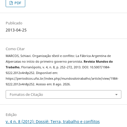
PDF
Publicado
2013-04-25
Como Citar
MARCOS, Schiavi. Organização têxtil e conflito: La Fábrica Argentina de
Alpercatas no início do primeiro governo peronista.
Revista Mundos do
Trabalho
, Florianópolis, v. 4, n. 8, p. 252–272, 2013. DOI: 10.5007/1984-
9222.2012v4n8p252. Disponível em:
https://periodicos.ufsc.br/index.php/mundosdotrabalho/article/view/1984-
9222.2012v4n8p252. Acesso em: 8 ago. 2026.
Fomatos de Citação
Edição
v. 4 n. 8 (2012): Dossiê: Terra, trabalho e conflitos