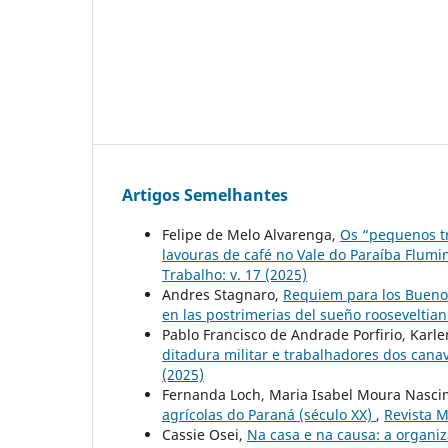
Artigos Semelhantes
Felipe de Melo Alvarenga,
Os “pequenos tr
lavouras de café no Vale do Paraíba Flumi
Trabalho: v. 17 (2025)
Andres Stagnaro,
Requiem para los Buenos
en las postrimerias del sueño rooseveltia
Pablo Francisco de Andrade Porfirio, Karl
ditadura militar e trabalhadores dos can
(2025)
Fernanda Loch, Maria Isabel Moura Nasc
agrícolas do Paraná (século XX)
,
Revista M
Cassie Osei,
Na casa e na causa: a organiz