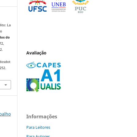
ito: La
do
dos do
72,
2.
Avaliação
ndosdot
252.
abalho
Informações
Para Leitores
Para Autores