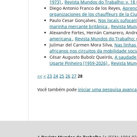
1973)
,
Revista Mundos do Trabalho: v. 18 
Diego Antonio Franco de los Reyes,
Aprendi
organizaciones de los chauffeurs de la C
Paulo Cesar Gonçalves,
Nos locais sufocan
marinha mercante britânica
,
Revista Mund
Alexandre Fortes, Hernán Camarero, Andr
americana
,
Revista Mundos do Trabalho: v
Julimar del Carmen Mora Silva,
Nas linhas
africanos nos circuitos da mobilidade soci
César Augusto Bubolz Queirós,
A saudade 
Ugarte Pinheiro (1959-2026)
,
Revista Mund
<<
<
23
24
25
26
27
28
Você também pode
iniciar uma pesquisa avança