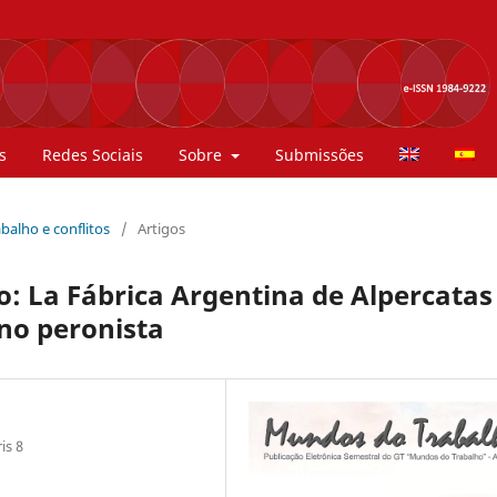
s
Redes Sociais
Sobre
Submissões
rabalho e conflitos
/
Artigos
to: La Fábrica Argentina de Alpercatas
rno peronista
is 8