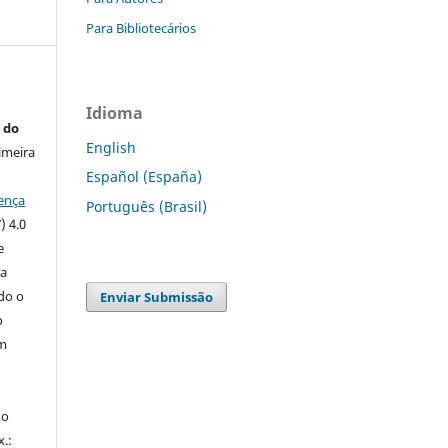
Para Bibliotecários
Idioma
 do
English
imeira
Español (España)
ença
Português (Brasil)
) 4.0
e
 a
ndo o
Enviar Submissão
o
m
do
x.: