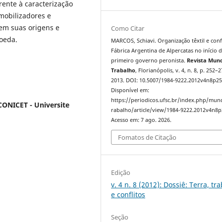
Frente à caracterização
mobilizadores e
 em suas origens e
Como Citar
oeda.
MARCOS, Schiavi. Organização têxtil e confl
Fábrica Argentina de Alpercatas no início 
primeiro governo peronista.
Revista Mun
Trabalho
, Florianópolis, v. 4, n. 8, p. 252–2
2013. DOI: 10.5007/1984-9222.2012v4n8p25
Disponível em:
https://periodicos.ufsc.br/index.php/mu
CONICET - Universite
rabalho/article/view/1984-9222.2012v4n8p
Acesso em: 7 ago. 2026.
Fomatos de Citação
Edição
v. 4 n. 8 (2012): Dossiê: Terra, tr
e conflitos
Seção