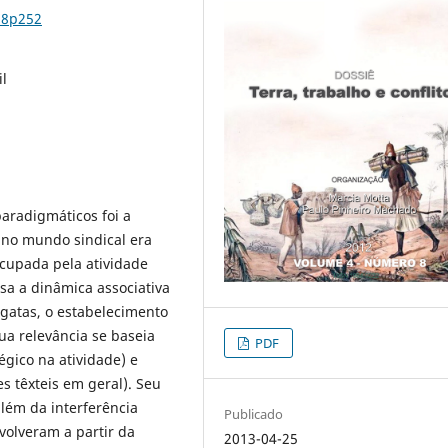
n8p252
il
aradigmáticos foi a
 no mundo sindical era
ocupada pela atividade
lisa a dinâmica associativa
rgatas, o estabelecimento
ua relevância se baseia
PDF
égico na atividade) e
s têxteis em geral). Seu
lém da interferência
Publicado
nvolveram a partir da
2013-04-25