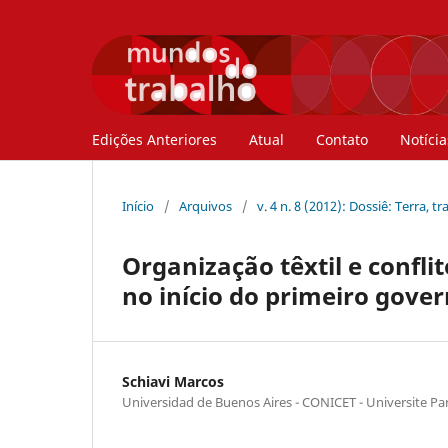
Edições Anteriores
Atual
Contato
Notícia
Início
/
Arquivos
/
v. 4 n. 8 (2012): Dossiê: Terra, t
Organização têxtil e confli
no início do primeiro gove
Schiavi Marcos
Universidad de Buenos Aires - CONICET - Universite Par