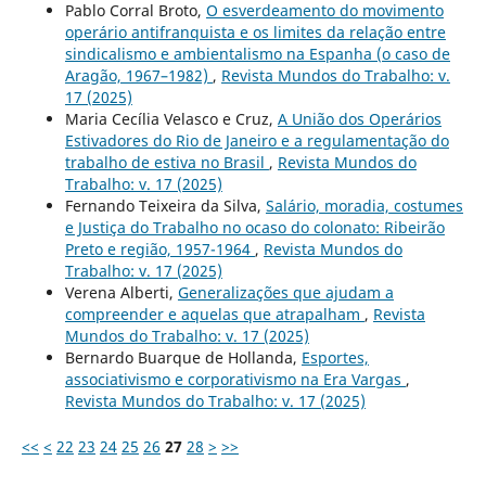
Pablo Corral Broto,
O esverdeamento do movimento
operário antifranquista e os limites da relação entre
sindicalismo e ambientalismo na Espanha (o caso de
Aragão, 1967–1982)
,
Revista Mundos do Trabalho: v.
17 (2025)
Maria Cecília Velasco e Cruz,
A União dos Operários
Estivadores do Rio de Janeiro e a regulamentação do
trabalho de estiva no Brasil
,
Revista Mundos do
Trabalho: v. 17 (2025)
Fernando Teixeira da Silva,
Salário, moradia, costumes
e Justiça do Trabalho no ocaso do colonato: Ribeirão
Preto e região, 1957-1964
,
Revista Mundos do
Trabalho: v. 17 (2025)
Verena Alberti,
Generalizações que ajudam a
compreender e aquelas que atrapalham
,
Revista
Mundos do Trabalho: v. 17 (2025)
Bernardo Buarque de Hollanda,
Esportes,
associativismo e corporativismo na Era Vargas
,
Revista Mundos do Trabalho: v. 17 (2025)
<<
<
22
23
24
25
26
27
28
>
>>