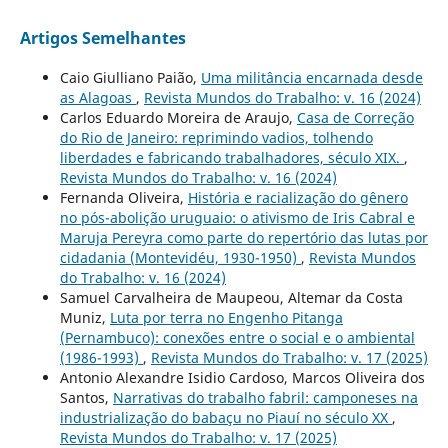
Artigos Semelhantes
Caio Giulliano Paião,
Uma militância encarnada desde
as Alagoas
,
Revista Mundos do Trabalho: v. 16 (2024)
Carlos Eduardo Moreira de Araujo,
Casa de Correção
do Rio de Janeiro: reprimindo vadios, tolhendo
liberdades e fabricando trabalhadores, século XIX.
,
Revista Mundos do Trabalho: v. 16 (2024)
Fernanda Oliveira,
História e racialização do gênero
no pós-abolição uruguaio: o ativismo de Iris Cabral e
Maruja Pereyra como parte do repertório das lutas por
cidadania (Montevidéu, 1930-1950)
,
Revista Mundos
do Trabalho: v. 16 (2024)
Samuel Carvalheira de Maupeou, Altemar da Costa
Muniz,
Luta por terra no Engenho Pitanga
(Pernambuco): conexões entre o social e o ambiental
(1986-1993)
,
Revista Mundos do Trabalho: v. 17 (2025)
Antonio Alexandre Isidio Cardoso, Marcos Oliveira dos
Santos,
Narrativas do trabalho fabril: camponeses na
industrialização do babaçu no Piauí no século XX
,
Revista Mundos do Trabalho: v. 17 (2025)