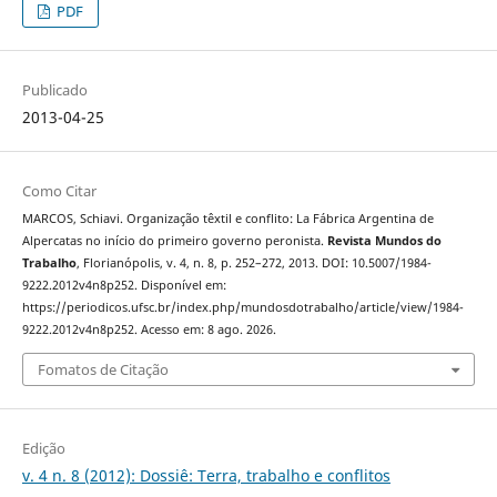
PDF
Publicado
2013-04-25
Como Citar
MARCOS, Schiavi. Organização têxtil e conflito: La Fábrica Argentina de
Alpercatas no início do primeiro governo peronista.
Revista Mundos do
Trabalho
, Florianópolis, v. 4, n. 8, p. 252–272, 2013. DOI: 10.5007/1984-
9222.2012v4n8p252. Disponível em:
https://periodicos.ufsc.br/index.php/mundosdotrabalho/article/view/1984-
9222.2012v4n8p252. Acesso em: 8 ago. 2026.
Fomatos de Citação
Edição
v. 4 n. 8 (2012): Dossiê: Terra, trabalho e conflitos