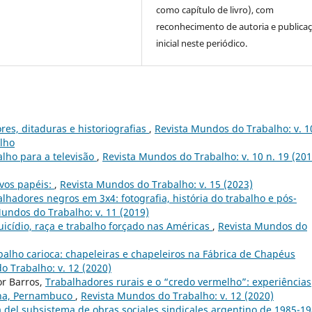
como capítulo de livro), com
reconhecimento de autoria e publica
inicial neste periódico.
res, ditaduras e historiografias
,
Revista Mundos do Trabalho: v. 1
alho
alho para a televisão
,
Revista Mundos do Trabalho: v. 10 n. 19 (201
ovos papéis:
,
Revista Mundos do Trabalho: v. 15 (2023)
alhadores negros em 3x4: fotografia, história do trabalho e pós-
undos do Trabalho: v. 11 (2019)
suicídio, raça e trabalho forçado nas Américas
,
Revista Mundos do
alho carioca: chapeleiras e chapeleiros na Fábrica de Chapéus
o Trabalho: v. 12 (2020)
or Barros,
Trabalhadores rurais e o “credo vermelho”: experiências
ana, Pernambuco
,
Revista Mundos do Trabalho: v. 12 (2020)
a del subsistema de obras sociales sindicales argentino de 1985-1