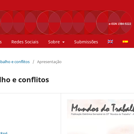
s
Redes Sociais
Sobre
Submissões
rabalho e conflitos
/
Apresentação
ho e conflitos
n8p6