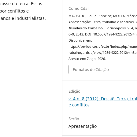
 posse da terra. Essas
Como Citar
or conflitos e
MACHADO, Paulo Pinheiro; MOTTA, Márcia
anos e industrialistas.
Apresentação: Terra, trabalho e conflitos.
Mundos do Trabalho
, Florianópolis, v. 4, n
6–9, 2013. DOI: 10.5007/1984-9222.2012v4n
Disponível em:
https://periodicos.ufsc.br/index.php/mu
rabalho/article/view/1984-9222.2012v4n8p
Acesso em: 7 ago. 2026.
Fomatos de Citação
Edição
v. 4 n. 8 (2012): Dossiê: Terra, tr
e conflitos
Seção
Apresentação