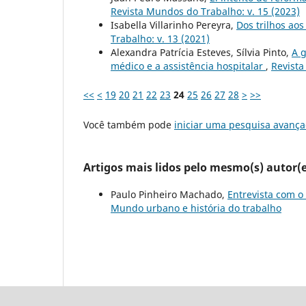
Revista Mundos do Trabalho: v. 15 (2023)
Isabella Villarinho Pereyra,
Dos trilhos aos
Trabalho: v. 13 (2021)
Alexandra Patrícia Esteves, Sílvia Pinto,
A 
médico e a assistência hospitalar
,
Revista
<<
<
19
20
21
22
23
24
25
26
27
28
>
>>
Você também pode
iniciar uma pesquisa avança
Artigos mais lidos pelo mesmo(s) autor(e
Paulo Pinheiro Machado,
Entrevista com o 
Mundo urbano e história do trabalho