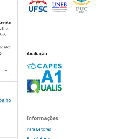
.
Revista
. 8, p.
8p6.
ndosdot
Avaliação
6.
abalho
Informações
Para Leitores
Para Autores