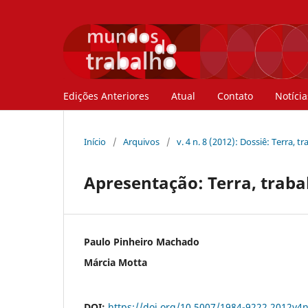
Edições Anteriores
Atual
Contato
Notícia
Início
/
Arquivos
/
v. 4 n. 8 (2012): Dossiê: Terra, t
Apresentação: Terra, trabal
Paulo Pinheiro Machado
Márcia Motta
DOI:
https://doi.org/10.5007/1984-9222.2012v4