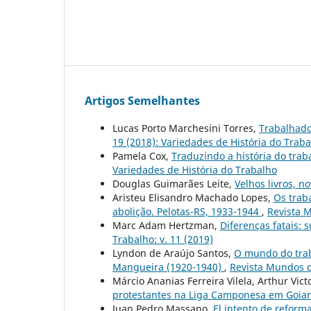
Artigos Semelhantes
Lucas Porto Marchesini Torres,
Trabalhado
19 (2018): Variedades de História do Trab
Pamela Cox,
Traduzindo a história do trab
Variedades de História do Trabalho
Douglas Guimarães Leite,
Velhos livros, n
Aristeu Elisandro Machado Lopes,
Os trab
abolição. Pelotas-RS, 1933-1944
,
Revista M
Marc Adam Hertzman,
Diferenças fatais: 
Trabalho: v. 11 (2019)
Lyndon de Araújo Santos,
O mundo do trab
Mangueira (1920-1940)
,
Revista Mundos d
Márcio Ananias Ferreira Vilela, Arthur Vict
protestantes na Liga Camponesa em Goi
Juan Pedro Massano,
El intento de reform