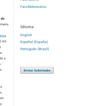
Para Bibliotecários
 do
imeira
Idioma
English
ença
) 4.0
Español (España)
e
Português (Brasil)
 a
ndo o
o
m
Enviar Submissão
do
x.:
 em
ou