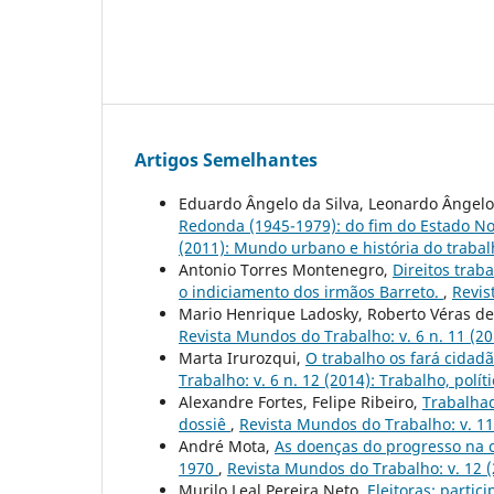
Artigos Semelhantes
Eduardo Ângelo da Silva, Leonardo Ângelo
Redonda (1945-1979): do fim do Estado N
(2011): Mundo urbano e história do traba
Antonio Torres Montenegro,
Direitos trab
o indiciamento dos irmãos Barreto.
,
Revis
Mario Henrique Ladosky, Roberto Véras de
Revista Mundos do Trabalho: v. 6 n. 11 (2
Marta Irurozqui,
O trabalho os fará cidadã
Trabalho: v. 6 n. 12 (2014): Trabalho, polí
Alexandre Fortes, Felipe Ribeiro,
Trabalha
dossiê
,
Revista Mundos do Trabalho: v. 11
André Mota,
As doenças do progresso na c
1970
,
Revista Mundos do Trabalho: v. 12 
Murilo Leal Pereira Neto,
Eleitoras: parti