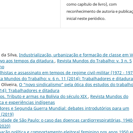
como capítulo de livro), com
reconhecimento de autoria e publica
inicial neste periódico.
 da Silva,
Industrialização, urbanização e formação de classe em V
ovo aos tempos da ditadura
,
Revista Mundos do Trabalho: v. 3 n. 5
lho
alhistas e assassinato em tempos de regime civil-militar (1972 - 197
ta Mundos do Trabalho: v. 6 n. 11 (2014): Trabalhadores e ditadura
 Oliveira,
O “novo sindicalismo” pela ótica dos estudos do trabalh
014): Trabalhadores e ditadura
os. Tributo e armas na Bolívia do século XIX
,
Revista Mundos do
tica e experiências indígenas
dores e Segunda Guerra Mundial: debates introdutórios para um
 (2019)
idade de São Paulo: o caso das doenças cardiorrespiratórias, 1940
(2020)
cipação política e comportamento eleitoral feminino nos anos 1950 