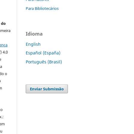
Para Bibliotecários
 do
imeira
Idioma
English
ença
) 4.0
Español (España)
e
Português (Brasil)
 a
ndo o
o
m
Enviar Submissão
do
x.:
 em
ou