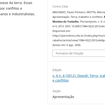
 posse da terra. Essas
Como Citar
or conflitos e
MACHADO, Paulo Pinheiro; MOTTA, Márcia
anos e industrialistas.
Apresentação: Terra, trabalho e conflitos.
Mundos do Trabalho
, Florianópolis, v. 4, n
6–9, 2013. DOI: 10.5007/1984-9222.2012v4n
Disponível em:
https://periodicos.ufsc.br/index.php/mu
rabalho/article/view/1984-9222.2012v4n8p
Acesso em: 6 ago. 2026.
Fomatos de Citação
Edição
v. 4 n. 8 (2012): Dossiê: Terra, tr
e conflitos
Seção
Apresentação