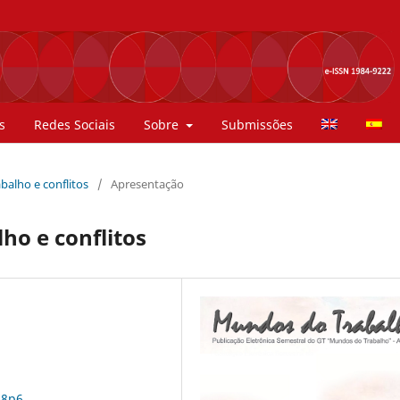
s
Redes Sociais
Sobre
Submissões
rabalho e conflitos
/
Apresentação
ho e conflitos
n8p6