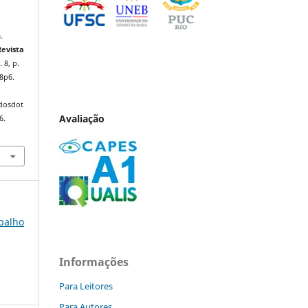
.
Revista
. 8, p.
8p6.
ndosdot
Avaliação
6.
abalho
Informações
Para Leitores
Para Autores