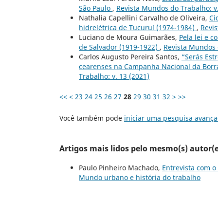
São Paulo
,
Revista Mundos do Trabalho: v.
Nathalia Capellini Carvalho de Oliveira,
Ci
hidrelétrica de Tucuruí (1974-1984)
,
Revis
Luciano de Moura Guimarães,
Pela lei e c
de Salvador (1919-1922)
,
Revista Mundos d
Carlos Augusto Pereira Santos,
“Serás Est
cearenses na Campanha Nacional da Borra
Trabalho: v. 13 (2021)
<<
<
23
24
25
26
27
28
29
30
31
32
>
>>
Você também pode
iniciar uma pesquisa avança
Artigos mais lidos pelo mesmo(s) autor(e
Paulo Pinheiro Machado,
Entrevista com o 
Mundo urbano e história do trabalho