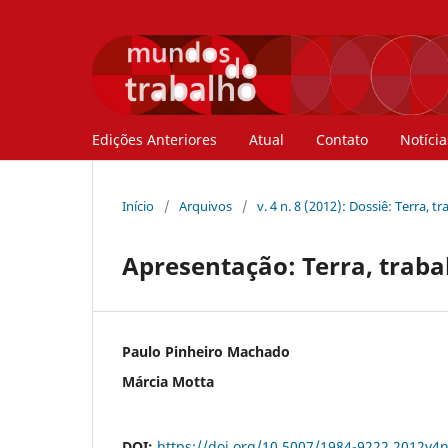
Edições Anteriores
Atual
Contato
Notícia
Início
/
Arquivos
/
v. 4 n. 8 (2012): Dossiê: Terra, t
Apresentação: Terra, trabal
Paulo Pinheiro Machado
Márcia Motta
DOI:
https://doi.org/10.5007/1984-9222.2012v4