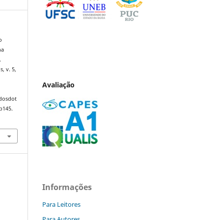
o
na
.
s, v. 5,
Avaliação
ndosdot
p145.
Informações
Para Leitores
Para Autores