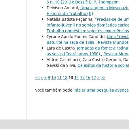
5 n. 10 (2013): Dossiê E. P. Thompson
Deivison Amaral,
Uma viagem a Moscouzi
História do Trabalho (II)
Natália Batista Peçanha,
“Precisa-se de u
infanto-juvenil no serviço doméstico cari
Trabalho doméstico: sujeitos, experiências
Tyrone Apollo Pontes Cândido,
Uma "revolu
Baturité na seca de 1888
,
Revista Mundos 
Lara de Castro,
Jornadas da fome: a rotin
as secas (Ceará, anos 1950)
,
Revista Mund
Aldrin Castellucci, Caio Castro Gerbelli, 
Gavski da Silva,
Os êxitos da história socia
<<
<
8
9
10
11
12
13
14
15
16
17
>
>>
Você também pode
iniciar uma pesquisa avança