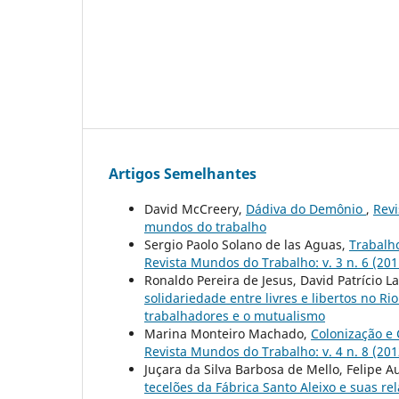
Artigos Semelhantes
David McCreery,
Dádiva do Demônio
,
Revi
mundos do trabalho
Sergio Paolo Solano de las Aguas,
Trabalho
Revista Mundos do Trabalho: v. 3 n. 6 (2011
Ronaldo Pereira de Jesus, David Patrício L
solidariedade entre livres e libertos no Ri
trabalhadores e o mutualismo
Marina Monteiro Machado,
Colonização e 
Revista Mundos do Trabalho: v. 4 n. 8 (2012
Juçara da Silva Barbosa de Mello, Felipe 
tecelões da Fábrica Santo Aleixo e suas re