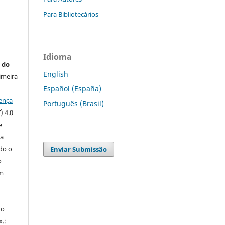
Para Bibliotecários
Idioma
 do
English
imeira
Español (España)
ença
Português (Brasil)
) 4.0
e
 a
ndo o
Enviar Submissão
o
m
do
x.: