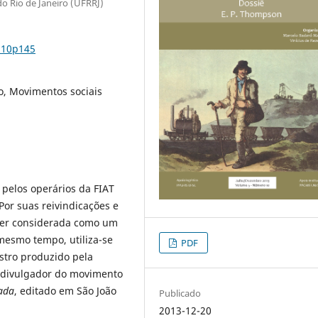
 do Rio de Janeiro (UFRRJ)
n10p145
o, Movimentos sociais
 pelos operários da FIAT
Por suas reivindicações e
 ser considerada como um
mesmo tempo, utiliza-se
PDF
istro produzido pela
 divulgador do movimento
xada
, editado em São João
Publicado
2013-12-20