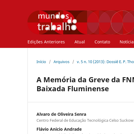
Edições Anteriores
Atual
Contato
Notícia
Início
/
Arquivos
/
v. 5 n. 10 (2013): Dossiê E. P. 
A Memória da Greve da FN
Baixada Fluminense
Alvaro de Oliveira Senra
Centro Federal de Educação Tecnológica Celso Suckow
Flávio Anicio Andrade