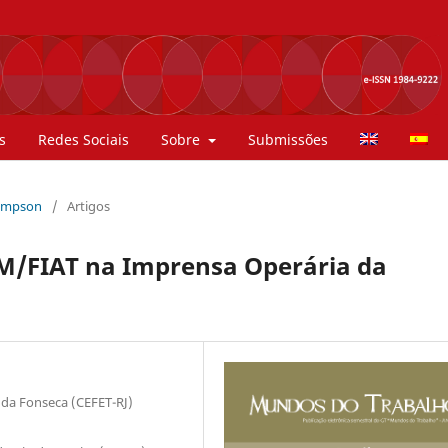
s
Redes Sociais
Sobre
Submissões
Thompson
/
Artigos
M/FIAT na Imprensa Operária da
 da Fonseca (CEFET-RJ)