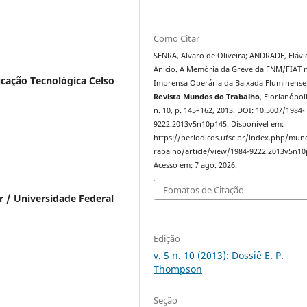
Como Citar
SENRA, Alvaro de Oliveira; ANDRADE, Flávi
Anicio. A Memória da Greve da FNM/FIAT 
ucação Tecnológica Celso
Imprensa Operária da Baixada Fluminense
Revista Mundos do Trabalho
, Florianópoli
n. 10, p. 145–162, 2013. DOI: 10.5007/1984-
9222.2013v5n10p145. Disponível em:
https://periodicos.ufsc.br/index.php/mu
rabalho/article/view/1984-9222.2013v5n10
Acesso em: 7 ago. 2026.
Fomatos de Citação
ar / Universidade Federal
Edição
v. 5 n. 10 (2013): Dossiê E. P.
Thompson
Seção