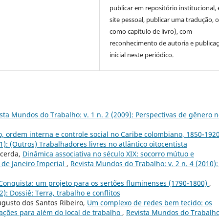
publicar em repositório institucional,
site pessoal, publicar uma tradução, 
como capítulo de livro), com
reconhecimento de autoria e publica
inicial neste periódico.
sta Mundos do Trabalho: v. 1 n. 2 (2009): Perspectivas de gênero 
, ordem interna e controle social no Caribe colombiano, 1850-192
): (Outros) Trabalhadores livres no atlântico oitocentista
acerda,
Dinâmica associativa no século XIX: socorro mútuo e
o de Janeiro Imperial
,
Revista Mundos do Trabalho: v. 2 n. 4 (2010):
Conquista: um projeto para os sertões fluminenses (1790-1800)
,
): Dossiê: Terra, trabalho e conflitos
Augusto dos Santos Ribeiro,
Um complexo de redes bem tecido: os
lações para além do local de trabalho
,
Revista Mundos do Trabalho: