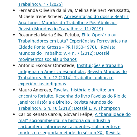
Trabalho: v. 17 (2025)
Fernanda Oliveira da Silva, Melina Kleinert Perussatto,
Micaele Irene Scheer,
Apresentação do dossiê Beatriz
Ana Loner: Mundos do Trabalho e Pós-Abolição
,
Revista Mundos do Trabalho: v. 11 (2019)
Rosangela Maria Silva Petuba,
Elite Operária ou
Trabalhadores em Luta? Experiências Ferroviárias na
Cidade Ponta Grossa – PR (1950-1970).
,
Revista
Mundos do Trabalho: v. 4 n. 7 (2012): Dossiê
movimentos sociais urbanos
Antonio Escobar Ohmstede,
Instituições e trabalho
indígena na América espanhola
,
Revista Mundos do
Trabalho: v. 6 n. 12 (2014): Trabalho, política e
experiências indígenas
Mauro Amoroso,
Favelas, história e direito: um
encontro fortuito. Resenha do livro Favelas do Rio de
Janeiro: História e Direito
,
Revista Mundos do
Trabalho: v. 5 n. 10 (2013): Dossiê E. P. Thompson
Carlos Renato Carola, Giovani Felipe,
A “banalidade do
mal” socioambiental na história da indústria
carbonífera catarinense: acidentes, sofrimentos e
mortes na segunda metade do século XX
,
Revista