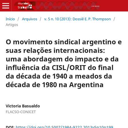
Início
/
Arquivos
/
v. 5 n. 10 (2013): Dossiê E. P. Thompson
/
Artigos
O movimento sindical argentino e
suas relações internacionais:
uma abordagem do impacto e da
influência da CISL/ORIT do final
da década de 1940 a meados da
década de 1980 na Argentina
Victoria Basualdo
FLACSO-CONICET
DOI:
https://doi.org/10.5007/1984-9222.2013v5n10p199