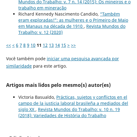
Mundos do Trabalho: v. 7 n. 14 (2015): Os mineiros e o
trabalho em mineração
Richard Kennedy Nascimento Candido,
“Também
eram exploradas!”: as mulheres e o Primeiro de Maio
em Manaus na década de 1910
,
Revista Mundos do
Trabalho: v. 12 (2020)
<<
<
6
7
8
9
10
11
12
13
14
15
>
>>
Você também pode
iniciar uma pesquisa avançada por
similaridade
para este artigo.
Artigos mais lidos pelo mesmo(s) autor(es)
Victoria Basualdo,
Prácticas, sujetos y conflictos en el
campo de la justicia laboral brasileña a mediados del
siglo XX
,
Revista Mundos do Trabalho: v. 10 n. 19
(2018): Variedades de História do Trabalho