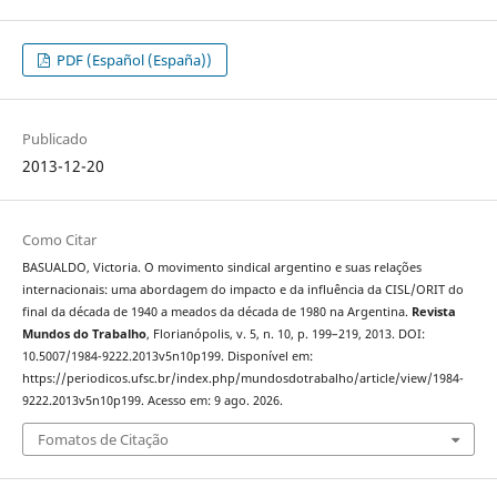
PDF (Español (España))
Publicado
2013-12-20
Como Citar
BASUALDO, Victoria. O movimento sindical argentino e suas relações
internacionais: uma abordagem do impacto e da influência da CISL/ORIT do
final da década de 1940 a meados da década de 1980 na Argentina.
Revista
Mundos do Trabalho
, Florianópolis, v. 5, n. 10, p. 199–219, 2013. DOI:
10.5007/1984-9222.2013v5n10p199. Disponível em:
https://periodicos.ufsc.br/index.php/mundosdotrabalho/article/view/1984-
9222.2013v5n10p199. Acesso em: 9 ago. 2026.
Fomatos de Citação