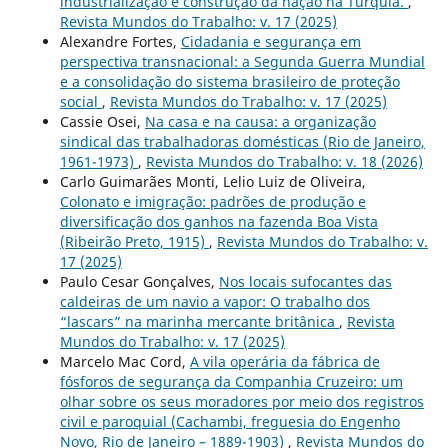
industrialização e construção da nação na Turquia.
,
Revista Mundos do Trabalho: v. 17 (2025)
Alexandre Fortes,
Cidadania e segurança em
perspectiva transnacional: a Segunda Guerra Mundial
e a consolidação do sistema brasileiro de proteção
social
,
Revista Mundos do Trabalho: v. 17 (2025)
Cassie Osei,
Na casa e na causa: a organização
sindical das trabalhadoras domésticas (Rio de Janeiro,
1961-1973)
,
Revista Mundos do Trabalho: v. 18 (2026)
Carlo Guimarães Monti, Lelio Luiz de Oliveira,
Colonato e imigração: padrões de produção e
diversificação dos ganhos na fazenda Boa Vista
(Ribeirão Preto, 1915)
,
Revista Mundos do Trabalho: v.
17 (2025)
Paulo Cesar Gonçalves,
Nos locais sufocantes das
caldeiras de um navio a vapor: O trabalho dos
“lascars” na marinha mercante britânica
,
Revista
Mundos do Trabalho: v. 17 (2025)
Marcelo Mac Cord,
A vila operária da fábrica de
fósforos de segurança da Companhia Cruzeiro: um
olhar sobre os seus moradores por meio dos registros
civil e paroquial (Cachambi, freguesia do Engenho
Novo, Rio de Janeiro – 1889-1903)
,
Revista Mundos do