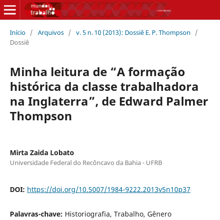
Início
/
Arquivos
/
v. 5 n. 10 (2013): Dossiê E. P. Thompson
/
Dossiê
Minha leitura de “A formação
histórica da classe trabalhadora
na Inglaterra”, de Edward Palmer
Thompson
Mirta Zaida Lobato
Universidade Federal do Recôncavo da Bahia - UFRB
DOI:
https://doi.org/10.5007/1984-9222.2013v5n10p37
Palavras-chave:
Historiografia, Trabalho, Gênero