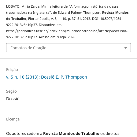
LOBATO, Mirta Zaida. Minha leitura de “A formação histórica da classe
trabalhadora na Inglaterra”, de Edward Palmer Thompson.
Revista Mundos
do Trabalho
, Florianópolis, v. 5, n. 10, p. 37–51, 2013. DOI: 10.5007/1984-
9222.2013v5n10p37. Disponível em:
https://periodicos.ufsc.br/index.php/mundosdotrabalho/article/view/1984-
9222.2013v5n10p37. Acesso em: 9 ago. 2026.
Fomatos de Citação
Edição
v. 5 n. 10 (2013): Dossiê E. P. Thompson
Seção
Dossiê
Licença
Os autores cedem à
Revista Mundos do Trabalho
os direitos