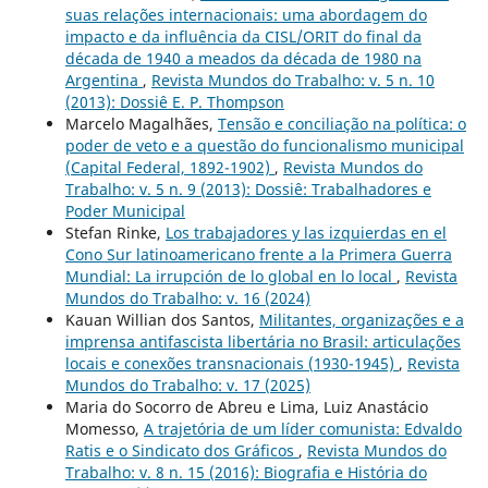
suas relações internacionais: uma abordagem do
impacto e da influência da CISL/ORIT do final da
década de 1940 a meados da década de 1980 na
Argentina
,
Revista Mundos do Trabalho: v. 5 n. 10
(2013): Dossiê E. P. Thompson
Marcelo Magalhães,
Tensão e conciliação na política: o
poder de veto e a questão do funcionalismo municipal
(Capital Federal, 1892-1902)
,
Revista Mundos do
Trabalho: v. 5 n. 9 (2013): Dossiê: Trabalhadores e
Poder Municipal
Stefan Rinke,
Los trabajadores y las izquierdas en el
Cono Sur latinoamericano frente a la Primera Guerra
Mundial: La irrupción de lo global en lo local
,
Revista
Mundos do Trabalho: v. 16 (2024)
Kauan Willian dos Santos,
Militantes, organizações e a
imprensa antifascista libertária no Brasil: articulações
locais e conexões transnacionais (1930-1945)
,
Revista
Mundos do Trabalho: v. 17 (2025)
Maria do Socorro de Abreu e Lima, Luiz Anastácio
Momesso,
A trajetória de um líder comunista: Edvaldo
Ratis e o Sindicato dos Gráficos
,
Revista Mundos do
Trabalho: v. 8 n. 15 (2016): Biografia e História do