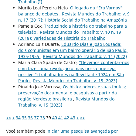
Trabalho (I)
Murilo Leal Pereira Neto,
O legado da “Era Vargas”:
balanço de debates
,
Revista Mundos do Trabalho: v. 9
n. 17 (2017): História Social do Trabalho na Amazônia
Pamela Cox,
Traduzindo a história do trabalho para a
televisão
,
Revista Mundos do Trabalho: v. 10 n. 19
(2018): Variedades de História do Trabalho
Adriano Luiz Duarte,
Eduardo Dias e João Louzada:
dois comunistas em um bairro operário de São Paulo,
1935-1955
,
Revista Mundos do Trabalho: v. 14 (2022)
Maria Clara Spada de Castro,
“Devemos contentar-nos
com fazer uma revolução o mais nossa que seja
possível”: trabalhadores na Revolta de 1924 em São
Paulo
,
Revista Mundos do Trabalho: v. 15 (2023)
Rinaldo José Varussa,
Os historiadores e suas fontes:
preservação documental e pesquisas a partir da
região Nordeste brasileira
,
Revista Mundos do
Trabalho: v. 15 (2023)
<<
<
34
35
36
37
38
39
40
41
42
43
>
>>
Você também pode
iniciar uma pesquisa avançada por