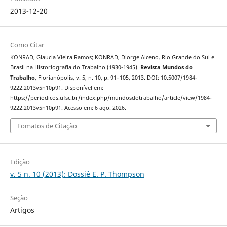
2013-12-20
Como Citar
KONRAD, Glaucia Vieira Ramos; KONRAD, Diorge Alceno. Rio Grande do Sul e
Brasil na Historiografia do Trabalho (1930-1945).
Revista Mundos do
Trabalho
, Florianópolis, v. 5, n. 10, p. 91–105, 2013. DOI: 10.5007/1984-
9222.2013v5n10p91. Disponível em:
https://periodicos.ufsc.br/index.php/mundosdotrabalho/article/view/1984-
9222.2013v5n10p91. Acesso em: 6 ago. 2026.
Fomatos de Citação
Edição
v. 5 n. 10 (2013): Dossiê E. P. Thompson
Seção
Artigos