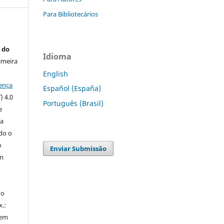
Para Bibliotecários
 do
Idioma
imeira
English
ença
Español (España)
) 4.0
Português (Brasil)
e
 a
ndo o
o
Enviar Submissão
m
do
x.:
 em