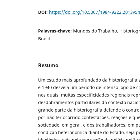
DOI:
https://doi.org/10.5007/1984-9222.2013v5
Palavras-chave:
Mundos do Trabalho, Historiogr
Brasil
Resumo
Um estudo mais aprofundado da historiografia 
e 1940 desvela um período de intenso jogo de c
nos quais, muitas especificidades regionais re
desdobramentos particulares do contexto nacion
grande parte da historiografia defende o contro
por não ter ocorrido contestações, reações e q
sociedade, em geral, e dos trabalhadores, em pa
condição heteronômica diante do Estado, seja p
ideológica, seja pela repressão da polícia polític