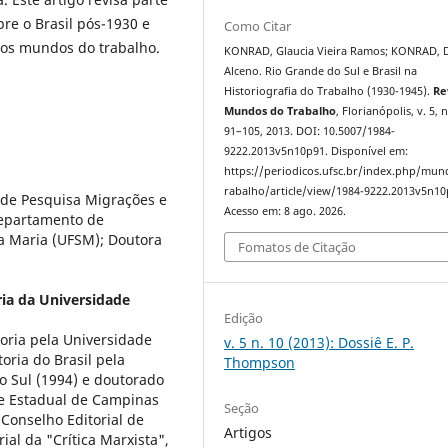
bre o Brasil pós-1930 e
Como Citar
 os mundos do trabalho.
KONRAD, Glaucia Vieira Ramos; KONRAD, 
Alceno. Rio Grande do Sul e Brasil na
Historiografia do Trabalho (1930-1945).
Re
Mundos do Trabalho
, Florianópolis, v. 5, n
91–105, 2013. DOI: 10.5007/1984-
9222.2013v5n10p91. Disponível em:
https://periodicos.ufsc.br/index.php/mu
rabalho/article/view/1984-9222.2013v5n10
 de Pesquisa Migrações e
Acesso em: 8 ago. 2026.
Departamento de
a Maria (UFSM); Doutora
Fomatos de Citação
ia da Universidade
Edição
oria pela Universidade
v. 5 n. 10 (2013): Dossiê E. P.
oria do Brasil pela
Thompson
do Sul (1994) e doutorado
de Estadual de Campinas
Seção
Conselho Editorial de
Artigos
ial da "Crítica Marxista",