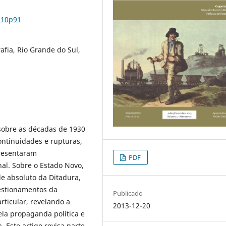
n10p91
afia, Rio Grande do Sul,
sobre as décadas de 1930
ontinuidades e rupturas,
presentaram
PDF
al. Sobre o Estado Novo,
le absoluto da Ditadura,
uestionamentos da
Publicado
rticular, revelando a
2013-12-20
ela propaganda política e
a. Este artigo revisa parte