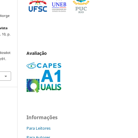
Diorge
vista
. 10, p.
Avaliação
ndosdot
p91.
Informações
Para Leitores
Para Autores