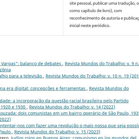
site pessoal, publicar uma tradução, 
como capítulo de livro), com
reconhecimento de autoria e publica
inicial neste periódico.
 Vargas”: balanço de debates
,
Revista Mundos do Trabalho: v. 9 n
azônia
alho para a televisão
,
Revista Mundos do Trabalho: v. 10 n. 19 (201
na era digital: concepções e ferramentas
,
Revista Mundos do
ade: a incorporação da questão racial brasileira pelo Partido
e 1920 e 1930
,
Revista Mundos do Trabalho: v. 14 (2022)
Louzada: dois comunistas em um bairro operário de São Paulo, 193
(2022)
tentar-nos com fazer uma revolução o mais nossa que seja possív
 Paulo
,
Revista Mundos do Trabalho: v. 15 (2023)
rero,
Judíos rojos en Buenos Aires: comunismo en los mundos del