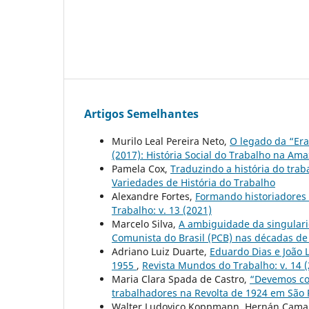
Artigos Semelhantes
Murilo Leal Pereira Neto,
O legado da “Era
(2017): História Social do Trabalho na Am
Pamela Cox,
Traduzindo a história do trab
Variedades de História do Trabalho
Alexandre Fortes,
Formando historiadores 
Trabalho: v. 13 (2021)
Marcelo Silva,
A ambiguidade da singularid
Comunista do Brasil (PCB) nas décadas d
Adriano Luiz Duarte,
Eduardo Dias e João 
1955
,
Revista Mundos do Trabalho: v. 14 
Maria Clara Spada de Castro,
“Devemos con
trabalhadores na Revolta de 1924 em São
Walter Ludovico Koppmann, Hernán Cama