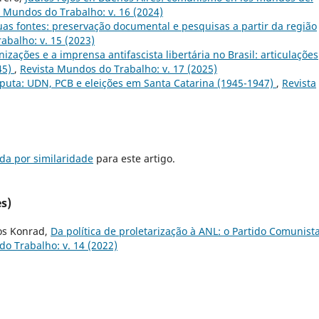
a Mundos do Trabalho: v. 16 (2024)
uas fontes: preservação documental e pesquisas a partir da região
abalho: v. 15 (2023)
nizações e a imprensa antifascista libertária no Brasil: articulações
45)
,
Revista Mundos do Trabalho: v. 17 (2025)
puta: UDN, PCB e eleições em Santa Catarina (1945-1947)
,
Revista
da por similaridade
para este artigo.
s)
os Konrad,
Da política de proletarização à ANL: o Partido Comunist
o Trabalho: v. 14 (2022)