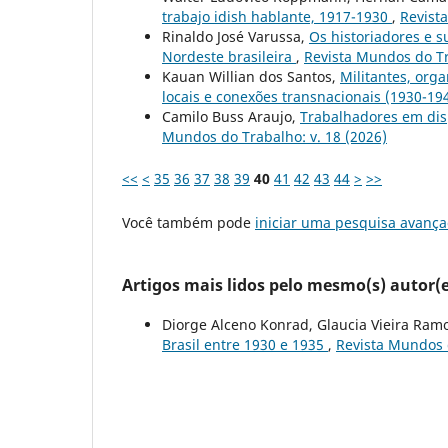
trabajo idish hablante, 1917-1930
,
Revist
Rinaldo José Varussa,
Os historiadores e s
Nordeste brasileira
,
Revista Mundos do Tr
Kauan Willian dos Santos,
Militantes, orga
locais e conexões transnacionais (1930-19
Camilo Buss Araujo,
Trabalhadores em dis
Mundos do Trabalho: v. 18 (2026)
<<
<
35
36
37
38
39
40
41
42
43
44
>
>>
Você também pode
iniciar uma pesquisa avança
Artigos mais lidos pelo mesmo(s) autor(e
Diorge Alceno Konrad, Glaucia Vieira Ram
Brasil entre 1930 e 1935
,
Revista Mundos d