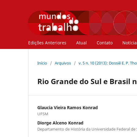
Edições Anteriores
Atual
Contato
Notícia
Início
/
Arquivos
/
v. 5 n. 10 (2013): Dossiê E. P. 
Rio Grande do Sul e Brasil 
Glaucia Vieira Ramos Konrad
UFSM
Diorge Alceno Konrad
Departamento de História da Universidade Federal de