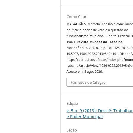
Como Citar
MAGALHÃES, Marcelo. Tensão e conciliaçã
política: o poder de veto e a questão do
funcionalismo municipal (Capital Federal, 
1902).
Revista Mundos do Trabalho
,
Florianópolis, v. 5, n. 9, p. 101–125, 2013. 
10.5007/1984-9222.2013v5n9p101. Disponív
https://periodicos.ufsc.br/index.php/mu
rabalho/article/view/1984-9222.2013v5n9p
Acesso em: 8 ago. 2026.
Fomatos de Citação
Edição
v. 5 n. 9 (2013): Dossiê: Trabalha
e Poder Municipal
Seção