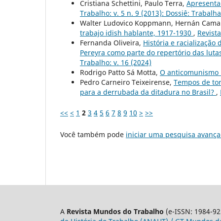
Cristiana Schettini, Paulo Terra,
Apresenta
Trabalho: v. 5 n. 9 (2013): Dossiê: Trabal
Walter Ludovico Koppmann, Hernán Cama
trabajo idish hablante, 1917-1930
,
Revist
Fernanda Oliveira,
História e racialização
Pereyra como parte do repertório das lut
Trabalho: v. 16 (2024)
Rodrigo Patto Sá Motta,
O anticomunismo 
Pedro Carneiro Teixeirense,
Tempos de tor
para a derrubada da ditadura no Brasil?
,
<<
<
1
2
3
4
5
6
7
8
9
10
>
>>
Você também pode
iniciar uma pesquisa avança
A
Revista Mundos do Trabalho
(e-ISSN: 1984-92