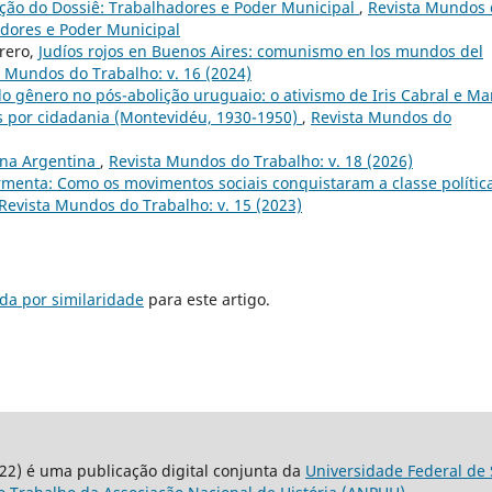
ção do Dossiê: Trabalhadores e Poder Municipal
,
Revista Mundos 
hadores e Poder Municipal
rero,
Judíos rojos en Buenos Aires: comunismo en los mundos del
a Mundos do Trabalho: v. 16 (2024)
 do gênero no pós-abolição uruguaio: o ativismo de Iris Cabral e Ma
as por cidadania (Montevidéu, 1930-1950)
,
Revista Mundos do
na Argentina
,
Revista Mundos do Trabalho: v. 18 (2026)
menta: Como os movimentos sociais conquistaram a classe polític
Revista Mundos do Trabalho: v. 15 (2023)
da por similaridade
para este artigo.
22) é uma publicação digital conjunta da
Universidade Federal de 