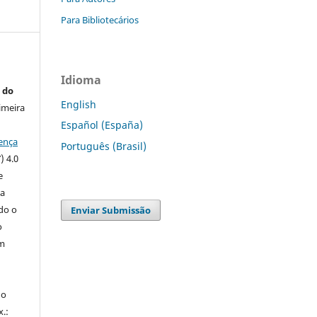
Para Bibliotecários
Idioma
 do
English
imeira
Español (España)
ença
Português (Brasil)
) 4.0
e
 a
ndo o
Enviar Submissão
o
m
do
x.: