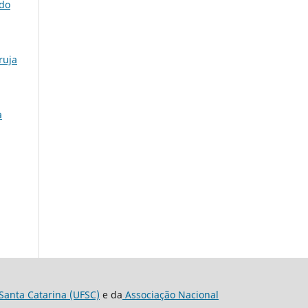
do
ruja
a
Santa Catarina (UFSC)
e da
Associação Nacional