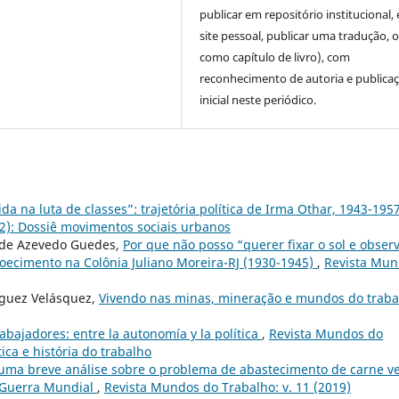
publicar em repositório institucional,
site pessoal, publicar uma tradução, 
como capítulo de livro), com
reconhecimento de autoria e publica
inicial neste periódico.
da na luta de classes”: trajetória política de Irma Othar, 1943-195
12): Dossiê movimentos sociais urbanos
a de Azevedo Guedes,
Por que não posso “querer fixar o sol e obser
doecimento na Colônia Juliano Moreira-RJ (1930-1945)
,
Revista Mu
ríguez Velásquez,
Vivendo nas minas, mineração e mundos do traba
abajadores: entre la autonomía y la política
,
Revista Mundos do
tica e história do trabalho
 uma breve análise sobre o problema de abastecimento de carne v
 Guerra Mundial
,
Revista Mundos do Trabalho: v. 11 (2019)