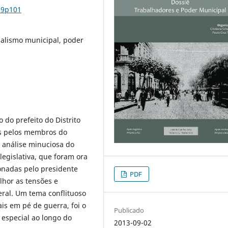
n9p101
onalismo municipal, poder
o do prefeito do Distrito
os pelos membros do
A análise minuciosa do
egislativa, que foram ora
ionadas pelo presidente
PDF
lhor as tensões e
deral. Um tema conflituoso
is em pé de guerra, foi o
Publicado
 especial ao longo do
2013-09-02