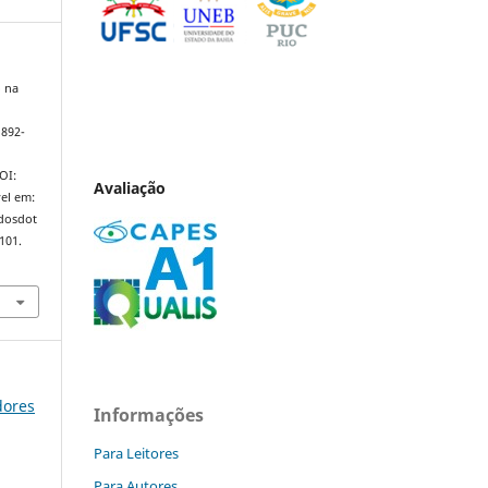
o na
1892-
DOI:
Avaliação
el em:
ndosdot
101.
dores
Informações
Para Leitores
Para Autores