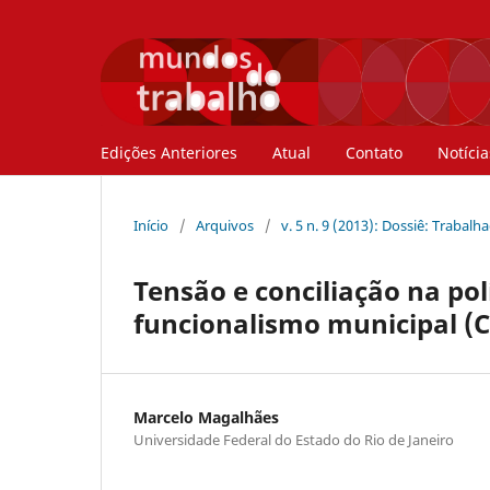
Edições Anteriores
Atual
Contato
Notícia
Início
/
Arquivos
/
v. 5 n. 9 (2013): Dossiê: Trabal
Tensão e conciliação na pol
funcionalismo municipal (Ca
Marcelo Magalhães
Universidade Federal do Estado do Rio de Janeiro