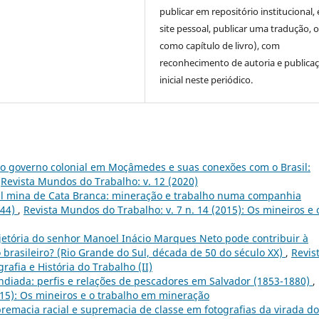
publicar em repositório institucional,
site pessoal, publicar uma tradução, 
como capítulo de livro), com
reconhecimento de autoria e publica
inicial neste periódico.
o governo colonial em Moçâmedes e suas conexões com o Brasil:
,
Revista Mundos do Trabalho: v. 12 (2020)
al mina de Cata Branca: mineração e trabalho numa companhia
844)
,
Revista Mundos do Trabalho: v. 7 n. 14 (2015): Os mineiros e 
jetória do senhor Manoel Inácio Marques Neto pode contribuir à
brasileiro? (Rio Grande do Sul, década de 50 do século XX)
,
Revis
rafia e História do Trabalho (II)
ndiada: perfis e relações de pescadores em Salvador (1853-1880)
,
015): Os mineiros e o trabalho em mineração
remacia racial e supremacia de classe em fotografias da virada do