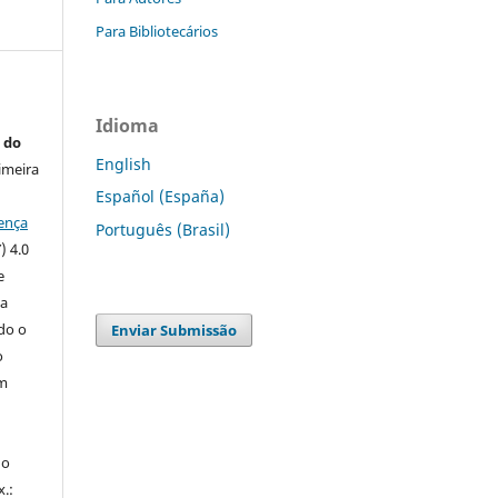
Para Bibliotecários
Idioma
 do
English
imeira
Español (España)
ença
Português (Brasil)
) 4.0
e
 a
ndo o
Enviar Submissão
o
m
do
x.: