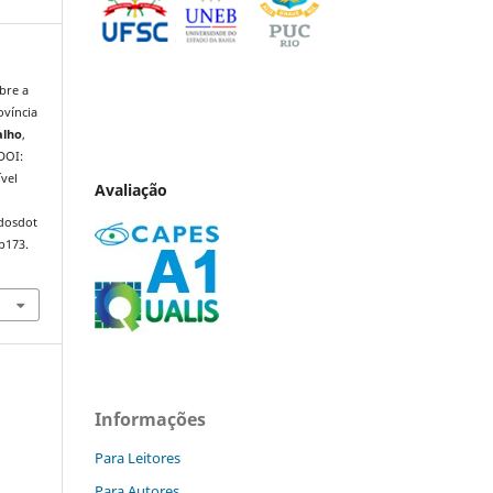
bre a
ovíncia
alho
,
 DOI:
vel
Avaliação
ndosdot
p173.
e
Informações
Para Leitores
Para Autores