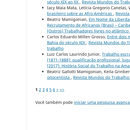
século XIX ao XX
,
Revista Mundos do Traba
Iacy Maia Mata, Letícia Gregorio Canelas,
brasileiro sobre as Afro-Américas
,
Revista
Beatriz Mamigonian,
Em Nome da Liberdade
Recrutamento de Africanos (Brasil – Carib
(Outros) Trabalhadores livres no atlântico 
Carlos Eduardo Millen Grosso,
Entre dois 
Bahia do século XIX
,
Revista Mundos do Tr
trabalho
Luiz Carlos Laurindo Junior,
Trabalho escr
(1871-1888): qualificação profissional, lu
(2017): História Social do Trabalho na Am
Beatriz Gallotti Mamigonian, Keila Grinbe
oitocentista
,
Revista Mundos do Trabalho: 
1
2
3
4
5
6
>
>>
Você também pode
iniciar uma pesquisa avança