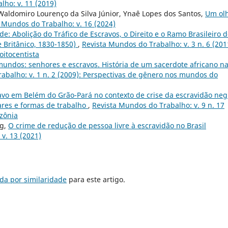
lho: v. 11 (2019)
 Waldomiro Lourenço da Silva Júnior, Ynaê Lopes dos Santos,
Um ol
 Mundos do Trabalho: v. 16 (2024)
: Abolição do Tráfico de Escravos, o Direito e o Ramo Brasileiro 
e Britânico, 1830-1850)
,
Revista Mundos do Trabalho: v. 3 n. 6 (201
oitocentista
mundos: senhores e escravos. História de um sacerdote africano n
abalho: v. 1 n. 2 (2009): Perspectivas de gênero nos mundos do
avo em Belém do Grão-Pará no contexto de crise da escravidão neg
gares e formas de trabalho
,
Revista Mundos do Trabalho: v. 9 n. 17
azônia
rg,
O crime de redução de pessoa livre à escravidão no Brasil
v. 13 (2021)
da por similaridade
para este artigo.