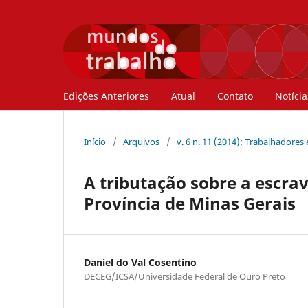
Edições Anteriores
Atual
Contato
Notícia
Início
/
Arquivos
/
v. 6 n. 11 (2014): Trabalhadores
A tributação sobre a escra
Província de Minas Gerais
Daniel do Val Cosentino
DECEG/ICSA/Universidade Federal de Ouro Preto