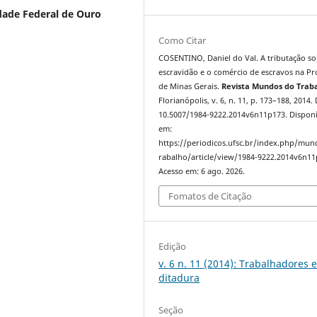
ade Federal de Ouro
Como Citar
COSENTINO, Daniel do Val. A tributação so
escravidão e o comércio de escravos na Pr
de Minas Gerais.
Revista Mundos do Trab
Florianópolis, v. 6, n. 11, p. 173–188, 2014.
10.5007/1984-9222.2014v6n11p173. Disponí
em:
https://periodicos.ufsc.br/index.php/mu
rabalho/article/view/1984-9222.2014v6n11
Acesso em: 6 ago. 2026.
Fomatos de Citação
Edição
v. 6 n. 11 (2014): Trabalhadores 
ditadura
Seção