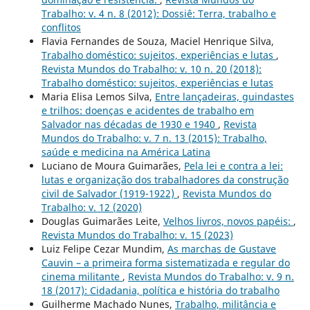
Trabalho: v. 4 n. 8 (2012): Dossiê: Terra, trabalho e
conflitos
Flavia Fernandes de Souza, Maciel Henrique Silva,
Trabalho doméstico: sujeitos, experiências e lutas
,
Revista Mundos do Trabalho: v. 10 n. 20 (2018):
Trabalho doméstico: sujeitos, experiências e lutas
Maria Elisa Lemos Silva,
Entre lançadeiras, guindastes
e trilhos: doenças e acidentes de trabalho em
Salvador nas décadas de 1930 e 1940
,
Revista
Mundos do Trabalho: v. 7 n. 13 (2015): Trabalho,
saúde e medicina na América Latina
Luciano de Moura Guimarães,
Pela lei e contra a lei:
lutas e organização dos trabalhadores da construção
civil de Salvador (1919-1922)
,
Revista Mundos do
Trabalho: v. 12 (2020)
Douglas Guimarães Leite,
Velhos livros, novos papéis:
,
Revista Mundos do Trabalho: v. 15 (2023)
Luiz Felipe Cezar Mundim,
As marchas de Gustave
Cauvin – a primeira forma sistematizada e regular do
cinema militante
,
Revista Mundos do Trabalho: v. 9 n.
18 (2017): Cidadania, política e história do trabalho
Guilherme Machado Nunes,
Trabalho, militância e