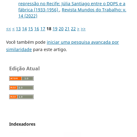
repressão no Recife: Júlia Santiago entre o DOPS e a
fábrica (1933-1956)
,
Revista Mundos do Trabalho: v.
14 (2022)
<<
<
13
14
15
16
17
18
19
20
21
22
>
>>
Você também pode
iniciar uma pesquisa avançada por
similaridade
para este artigo.
Edição Atual
Indexadores