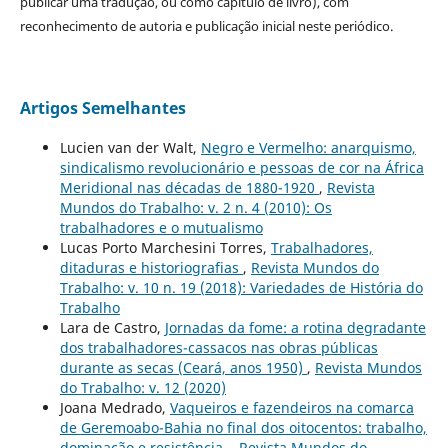
publicar uma tradução, ou como capítulo de livro), com
reconhecimento de autoria e publicação inicial neste periódico.
Artigos Semelhantes
Lucien van der Walt,
Negro e Vermelho: anarquismo,
sindicalismo revolucionário e pessoas de cor na África
Meridional nas décadas de 1880-1920
,
Revista
Mundos do Trabalho: v. 2 n. 4 (2010): Os
trabalhadores e o mutualismo
Lucas Porto Marchesini Torres,
Trabalhadores,
ditaduras e historiografias
,
Revista Mundos do
Trabalho: v. 10 n. 19 (2018): Variedades de História do
Trabalho
Lara de Castro,
Jornadas da fome: a rotina degradante
dos trabalhadores-cassacos nas obras públicas
durante as secas (Ceará, anos 1950)
,
Revista Mundos
do Trabalho: v. 12 (2020)
Joana Medrado,
Vaqueiros e fazendeiros na comarca
de Geremoabo-Bahia no final dos oitocentos: trabalho,
dominação e resistência.
,
Revista Mundos do