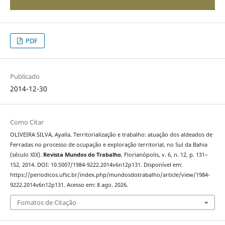
PDF
Publicado
2014-12-30
Como Citar
OLIVEIRA SILVA, Ayalla. Territorialização e trabalho: atuação dos aldeados de
Ferradas no processo de ocupação e exploração territorial, no Sul da Bahia
(século XIX).
Revista Mundos do Trabalho
, Florianópolis, v. 6, n. 12, p. 131–
152, 2014. DOI: 10.5007/1984-9222.2014v6n12p131. Disponível em:
https://periodicos.ufsc.br/index.php/mundosdotrabalho/article/view/1984-
9222.2014v6n12p131. Acesso em: 8 ago. 2026.
Fomatos de Citação