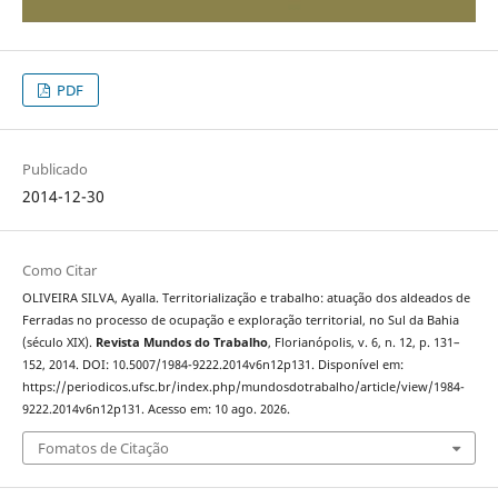
PDF
Publicado
2014-12-30
Como Citar
OLIVEIRA SILVA, Ayalla. Territorialização e trabalho: atuação dos aldeados de
Ferradas no processo de ocupação e exploração territorial, no Sul da Bahia
(século XIX).
Revista Mundos do Trabalho
, Florianópolis, v. 6, n. 12, p. 131–
152, 2014. DOI: 10.5007/1984-9222.2014v6n12p131. Disponível em:
https://periodicos.ufsc.br/index.php/mundosdotrabalho/article/view/1984-
9222.2014v6n12p131. Acesso em: 10 ago. 2026.
Fomatos de Citação