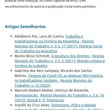
publicar uma tradução, ou como capítulo de livro), com
reconhecimento de autoria e publicação inicial neste periódico.
Artigos Semelhantes
Adalberto Paz, Lara de Castro,
Trabalho e
trabalhadores na história da Amazônia
,
Revista
Mundos do Trabalho: v. 9 n. 17 (2017): História Social
do Trabalho na Amazônia
Benito Bisso Schmidt,
A tessitura dos direitos
,
Revista
Mundos do Trabalho: v. 3 n. 5 (2011): Mundo urbano e
história do trabalho
Gabriela dos Reis Sampaio, Ricardo dos Santos
Batista,
Tempos de Covid-19: as doenças têm história,
os trabalhadores também
,
Revista Mundos do
Trabalho: v. 12 (2020)
Marcelo Badaró Mattos, Vinícius de Rezende,
Apresentação
,
Revista Mundos do Trabalho: v. 5 n. 10
(2013): Dossiê E. P. Thompson
Iracélli da Cruz Alves,
Feminismo, PCB e o debate
sobre trabalho doméstico entre as décadas de 1940 e