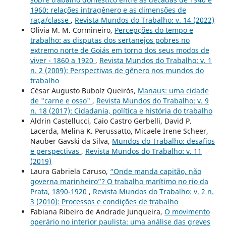
1960: relações intragênero e as dimensões de
raça/classe
,
Revista Mundos do Trabalho: v. 14 (2022)
Olivia M. M. Cormineiro,
Percepções do tempo e
trabalho: as disputas dos sertanejos pobres no
extremo norte de Goiás em torno dos seus modos de
viver - 1860 a 1920
,
Revista Mundos do Trabalho: v. 1
n. 2 (2009): Perspectivas de gênero nos mundos do
trabalho
César Augusto Bubolz Queirós,
Manaus: uma cidade
de "carne e osso"
,
Revista Mundos do Trabalho: v. 9
n. 18 (2017): Cidadania, política e história do trabalho
Aldrin Castellucci, Caio Castro Gerbelli, David P.
Lacerda, Melina K. Perussatto, Micaele Irene Scheer,
Nauber Gavski da Silva,
Mundos do Trabalho: desafios
e perspectivas
,
Revista Mundos do Trabalho: v. 11
(2019)
Laura Gabriela Caruso,
“Onde manda capitão, não
governa marinheiro”? O trabalho marítimo no rio da
Prata, 1890-1920
,
Revista Mundos do Trabalho: v. 2 n.
3 (2010): Processos e condições de trabalho
Fabiana Ribeiro de Andrade Junqueira,
O movimento
operário no interior paulista: uma análise das greves