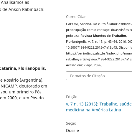
 Analisamos as
xto de Anson Rabinbach:
Como Citar
CAPONI, Sandra. Do culto à laboriosidade 
preocupação com o cansaço: duas visões s
pobreza.
Revista Mundos do Trabalho
,
Florianópolis, v. 7, n. 13, p. 43–64, 2016. DO
10.5007/1984-9222.2015v7n13p43. Disponív
https://periodicos.ufsc.br/index.php/mu
rabalho/article/view/1984-9222.2015v7n13
Acesso em: 7 ago. 2026.
atarina, Florianópolis,
Fomatos de Citação
e Rosário (Argentina),
a UNICAMP, doutorado em
lizou um primeiro Pós
Edição
 em 2000, e um Pós-do
v. 7 n. 13 (2015): Trabalho, saúde
medicina na América Latina
Seção
Dossiê