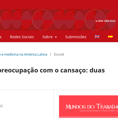
s
Redes Sociais
Sobre
Submissões
de e medicina na América Latina
/
Dossiê
 preocupação com o cansaço: duas
 SC