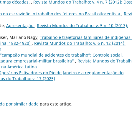
ltimas décadas.
,
Revista Mundos do Trabalho: v. 4 n. 7 (2012): Dos
o da escravidão: o trabalho dos feitores no Brasil oitocentista
,
Revi
de,
Apresentação
,
Revista Mundos do Trabalho: v. 5 n. 10 (2013):
auser, Mariano Nagy,
Trabalho e trajetórias familiares de indígenas
tina, 1882-1920)
,
Revista Mundos do Trabalho: v. 6 n. 12 (2014):
s
o “campeão mundial de acidentes de trabalho”: Controle social,
adura empresarial-militar brasileira"
,
Revista Mundos do Trabalho
a na América Latina
Operários Estivadores do Rio de Janeiro e a regulamentação do
os do Trabalho: v. 17 (2025)
da por similaridade
para este artigo.