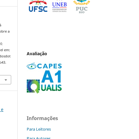
à
obre a
I:
el em:
Avaliação
ndosdot
p43.
 e
Informações
Para Leitores
Para Autores