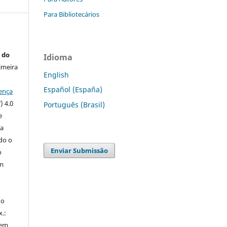
Para Bibliotecários
 do
Idioma
imeira
English
Español (España)
ença
) 4.0
Português (Brasil)
e
 a
ndo o
Enviar Submissão
o
m
do
x.:
 em