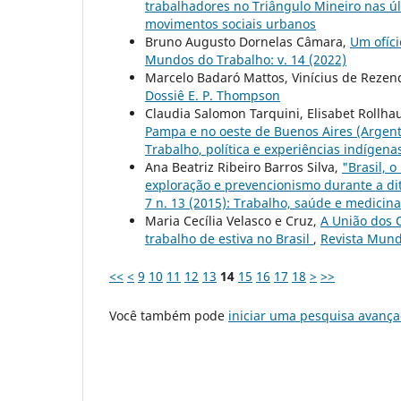
trabalhadores no Triângulo Mineiro nas ú
movimentos sociais urbanos
Bruno Augusto Dornelas Câmara,
Um ofíci
Mundos do Trabalho: v. 14 (2022)
Marcelo Badaró Mattos, Vinícius de Rezen
Dossiê E. P. Thompson
Claudia Salomon Tarquini, Elisabet Rollh
Pampa e no oeste de Buenos Aires (Argen
Trabalho, política e experiências indígena
Ana Beatriz Ribeiro Barros Silva,
"Brasil, 
exploração e prevencionismo durante a dit
7 n. 13 (2015): Trabalho, saúde e medicin
Maria Cecília Velasco e Cruz,
A União dos 
trabalho de estiva no Brasil
,
Revista Mund
<<
<
9
10
11
12
13
14
15
16
17
18
>
>>
Você também pode
iniciar uma pesquisa avança