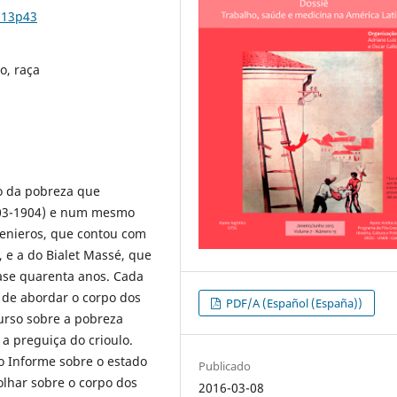
n13p43
o, raça
o da pobreza que
903-1904) e num mesmo
ngenieros, que contou com
 e a do Bialet Massé, que
se quarenta anos. Cada
de abordar o corpo dos
PDF/A (Español (España))
curso sobre a pobreza
a preguiça do crioulo.
o Informe sobre o estado
Publicado
olhar sobre o corpo dos
2016-03-08