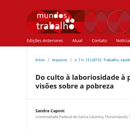
Edições Anteriores
Atual
Contato
Notícia
Início
/
Arquivos
/
v. 7 n. 13 (2015): Trabalho, saú
Do culto à laboriosidade à
visões sobre a pobreza
Sandra Caponi
Universidade Federal de Santa Catarina, Florianópolis,