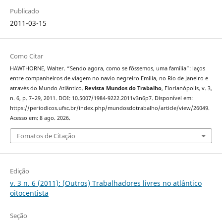
Publicado
2011-03-15
Como Citar
HAWTHORNE, Walter. “Sendo agora, como se fôssemos, uma família”: laços
entre companheiros de viagem no navio negreiro Emília, no Rio de Janeiro e
através do Mundo Atlântico.
Revista Mundos do Trabalho
, Florianópolis, v. 3,
n. 6, p. 7–29, 2011. DOI: 10.5007/1984-9222.2011v3n6p7. Disponível em:
https://periodicos.ufsc.br/index.php/mundosdotrabalho/article/view/26049.
Acesso em: 8 ago. 2026.
Fomatos de Citação
Edição
v. 3 n. 6 (2011): (Outros) Trabalhadores livres no atlântico
oitocentista
Seção