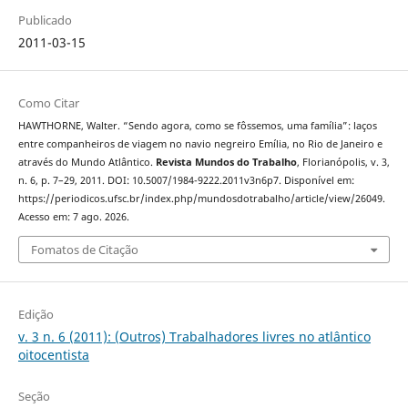
Publicado
2011-03-15
Como Citar
HAWTHORNE, Walter. “Sendo agora, como se fôssemos, uma família”: laços
entre companheiros de viagem no navio negreiro Emília, no Rio de Janeiro e
através do Mundo Atlântico.
Revista Mundos do Trabalho
, Florianópolis, v. 3,
n. 6, p. 7–29, 2011. DOI: 10.5007/1984-9222.2011v3n6p7. Disponível em:
https://periodicos.ufsc.br/index.php/mundosdotrabalho/article/view/26049.
Acesso em: 7 ago. 2026.
Fomatos de Citação
Edição
v. 3 n. 6 (2011): (Outros) Trabalhadores livres no atlântico
oitocentista
Seção