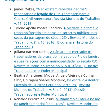
James Oakes,
“Não existem rebeldes negros”:
repensando o legado de E. P. Thompson para a
Guerra Civil Americana
,
Revista Mundos do Trabalho:
v. 11 (2019)
Tyrone Apollo Pontes Cândido,
A piedade e a força: o
trabalho forçado em obras de socorros públicos nas
secas da passagem do século XIX
,
Revista Mundos do
Trabalho: v. 8 n. 15 (2016): Biografia e História do
Trabalho (I)
Juliana Barreto Farias,
A Câmara e o mercado: os
trabalhadores da praça do mercado do Rio de Janeiro
e suas relações com a municipalidade no século XIX
,
Revista Mundos do Trabalho: v. 5 n. 9 (2013): Dossiê:
Trabalhadores e Poder Municipal
Beatriz Ana Loner, Miguel Angelo Vieira da Cunha
filho, Ubirajara Soares Monteiro,
De escravo a doutor:
Euzébio de Queiroz Coutinho Barcellos
,
Revista
Mundos do Trabalho: v. 5 n. 9 (2013): Dossiê:
Trabalhadores e Poder Municipal
Ronaldo Pereira de Jesus,
Mutualismo e Loteria no Rio
de Janeiro Imperial (1850-1889)
,
Revista Mundos do