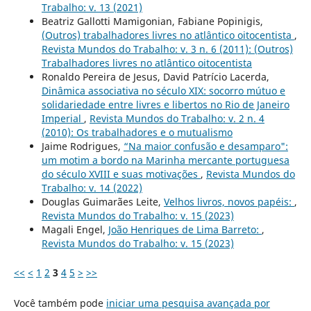
Trabalho: v. 13 (2021)
Beatriz Gallotti Mamigonian, Fabiane Popinigis,
(Outros) trabalhadores livres no atlântico oitocentista
,
Revista Mundos do Trabalho: v. 3 n. 6 (2011): (Outros)
Trabalhadores livres no atlântico oitocentista
Ronaldo Pereira de Jesus, David Patrício Lacerda,
Dinâmica associativa no século XIX: socorro mútuo e
solidariedade entre livres e libertos no Rio de Janeiro
Imperial
,
Revista Mundos do Trabalho: v. 2 n. 4
(2010): Os trabalhadores e o mutualismo
Jaime Rodrigues,
“Na maior confusão e desamparo":
um motim a bordo na Marinha mercante portuguesa
do século XVIII e suas motivações
,
Revista Mundos do
Trabalho: v. 14 (2022)
Douglas Guimarães Leite,
Velhos livros, novos papéis:
,
Revista Mundos do Trabalho: v. 15 (2023)
Magali Engel,
João Henriques de Lima Barreto:
,
Revista Mundos do Trabalho: v. 15 (2023)
<<
<
1
2
3
4
5
>
>>
Você também pode
iniciar uma pesquisa avançada por