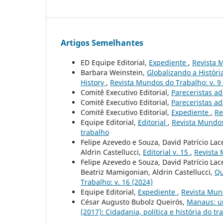
Artigos Semelhantes
ED Equipe Editorial,
Expediente
,
Revista 
Barbara Weinstein,
Globalizando a Históri
History
,
Revista Mundos do Trabalho: v. 9 n
Comitê Executivo Editorial,
Pareceristas ad
Comitê Executivo Editorial,
Pareceristas ad
Comitê Executivo Editorial,
Expediente
,
Re
Equipe Editorial,
Editorial
,
Revista Mundos
trabalho
Felipe Azevedo e Souza, David Patrício La
Aldrin Castellucci,
Editorial v. 15
,
Revista 
Felipe Azevedo e Souza, David Patrício Lac
Beatriz Mamigonian, Aldrin Castellucci,
Qu
Trabalho: v. 16 (2024)
Equipe Editorial,
Expediente
,
Revista Mund
César Augusto Bubolz Queirós,
Manaus: u
(2017): Cidadania, política e história do tr