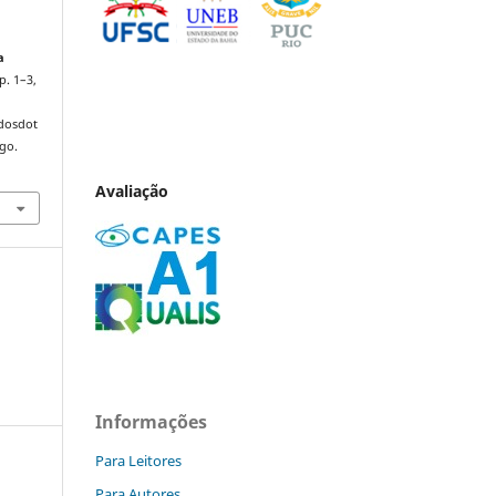
a
 p. 1–3,
ndosdot
ago.
Avaliação
Informações
Para Leitores
Para Autores