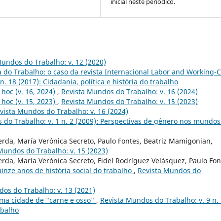
inicial neste periódico.
Mundos do Trabalho: v. 12 (2020)
a do Trabalho: o caso da revista Internacional Labor and Working-C
. 18 (2017): Cidadania, política e história do trabalho
 hoc (v. 16, 2024)
,
Revista Mundos do Trabalho: v. 16 (2024)
 hoc (v. 15, 2023)
,
Revista Mundos do Trabalho: v. 15 (2023)
vista Mundos do Trabalho: v. 16 (2024)
 do Trabalho: v. 1 n. 2 (2009): Perspectivas de gênero nos mundos
cerda, María Verónica Secreto, Paulo Fontes, Beatriz Mamigonian,
Mundos do Trabalho: v. 15 (2023)
erda, María Verónica Secreto, Fidel Rodríguez Velásquez, Paulo Fon
inze anos de história social do trabalho
,
Revista Mundos do
os do Trabalho: v. 13 (2021)
ma cidade de "carne e osso"
,
Revista Mundos do Trabalho: v. 9 n.
abalho