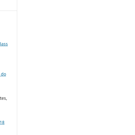
lass
 do
tes,
 18