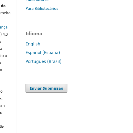
 do
Para Bibliotecários
imeira
ença
Idioma
) 4.0
e
English
 a
Español (España)
ndo o
Português (Brasil)
o
m
Enviar Submissão
do
x.:
 em
ou
ção