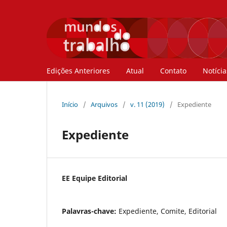
Edições Anteriores
Atual
Contato
Notícia
Início
/
Arquivos
/
v. 11 (2019)
/
Expediente
Expediente
EE Equipe Editorial
Palavras-chave:
Expediente, Comite, Editorial