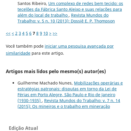
Santos Ribeiro,
Um complexo de redes bem tecido: os
tecelões da Fábrica Santo Aleixo e suas relações para
além do local de trabalho
,
Revista Mundos do
Trabalho: v. 5 n. 10 (2013): Dossiê E. P. Thompson
<<
<
2
3
4
5
6
7
8
9
10
>
>>
Você também pode
iniciar uma pesquisa avançada por
similaridade
para este artigo.
Artigos mais lidos pelo mesmo(s) autor(es)
Guilherme Machado Nunes,
Mobilizações operárias e
estratégias patronais: disputas em torno da Lei de
Férias em Porto Alegre, São Paulo e Rio de Janeiro
(1930-1935)
,
Revista Mundos do Trabalho: v. 7 n. 14
(2015): Os mineiros e o trabalho em mineração
Edição Atual