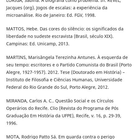
LORIGA, Sabina. A biografia como problema. In: REVEL,
Jacques (org). Jogos de escalas: a experiência da
microanálise. Rio de Janeiro: Ed. FGV, 1998.
MATTOS, Hebe. Das cores do silêncio: os significados da
liberdade no sudeste escravista (Brasil, século XIX).
Campinas: Ed. Unicamp, 2013.
MARTINS, Marisângela Terezinha Antunes. À esquerda de
seu tempo: escritores e o Partido Comunista do Brasil (Porto
Alegre, 1927-1957). 2012. Tese (Doutorado em História) –
Instituto de Filosofia e Ciências Humanas, Universidade
Federal do Rio Grande do Sul, Porto Alegre, 2012.
MIRANDA, Carlos A. C.. Questão Social e os Círculos
Operários do Recife. Clio (Revista do Programa de Pós
Graduação Em História da UFPE), Recife, v. 16, p. 29-39,
1996.
MOTA, Rodrigo Patto Sá. Em guarda contra o perigo