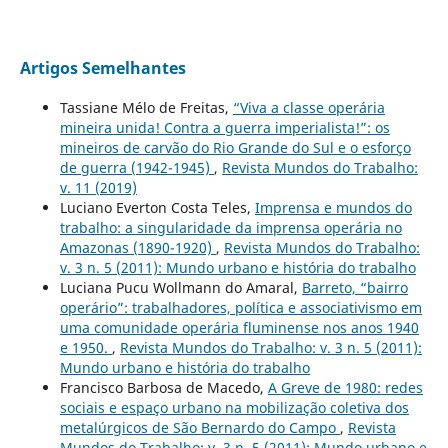
Artigos Semelhantes
Tassiane Mélo de Freitas,
“Viva a classe operária
mineira unida! Contra a guerra imperialista!”: os
mineiros de carvão do Rio Grande do Sul e o esforço
de guerra (1942-1945)
,
Revista Mundos do Trabalho:
v. 11 (2019)
Luciano Everton Costa Teles,
Imprensa e mundos do
trabalho: a singularidade da imprensa operária no
Amazonas (1890-1920)
,
Revista Mundos do Trabalho:
v. 3 n. 5 (2011): Mundo urbano e história do trabalho
Luciana Pucu Wollmann do Amaral,
Barreto, “bairro
operário”: trabalhadores, política e associativismo em
uma comunidade operária fluminense nos anos 1940
e 1950.
,
Revista Mundos do Trabalho: v. 3 n. 5 (2011):
Mundo urbano e história do trabalho
Francisco Barbosa de Macedo,
A Greve de 1980: redes
sociais e espaço urbano na mobilização coletiva dos
metalúrgicos de São Bernardo do Campo
,
Revista
Mundos do Trabalho: v. 3 n. 5 (2011): Mundo urbano e