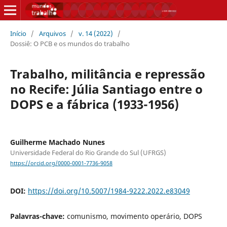
Início
/
Arquivos
/
v. 14 (2022)
/
Dossiê: O PCB e os mundos do trabalho
Trabalho, militância e repressão
no Recife: Júlia Santiago entre o
DOPS e a fábrica (1933-1956)
Guilherme Machado Nunes
Universidade Federal do Rio Grande do Sul (UFRGS)
https://orcid.org/0000-0001-7736-9058
DOI:
https://doi.org/10.5007/1984-9222.2022.e83049
Palavras-chave:
comunismo, movimento operário, DOPS