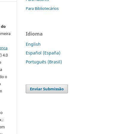
Para Bibliotecários
 do
Idioma
imeira
English
ença
Español (España)
) 4.0
Português (Brasil)
e
 a
ndo o
o
Enviar Submissão
m
do
x.:
 em