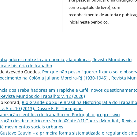
site pessoal, publicar uma tradução, 
como capítulo de livro), com
reconhecimento de autoria e publica
inicial neste periódico.
abajadores: entre la autonomía y la política
,
Revista Mundos do
tica e história do trabalho
a de Azevedo Guedes,
Por que não posso “querer fixar o sol e obser
doecimento na Colônia Juliano Moreira-RJ (1930-1945)
,
Revista Mu
ncia dos Trabalhadores em Trapiche e Café: novos questionament
,
Revista Mundos do Trabalho: v. 12 (2020)
no Konrad,
Rio Grande do Sul e Brasil na Historiografia do Trabalho
v. 5 n. 10 (2013): Dossiê E. P. Thompson
anização científica do trabalho em Portugal: o progressivo
ação desde o início do século XX até à II Guerra Mundial
,
Revista
siê movimentos sociais urbanos
Gustave Cauvin – a primeira forma sistematizada e regular do cin