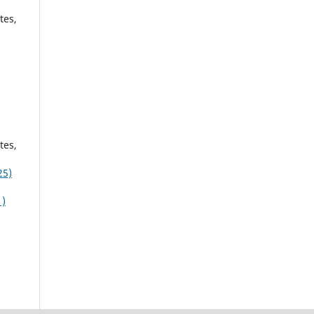
tes,
tes,
25)
1)