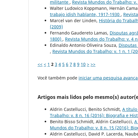
militante
,
Revista Mundos do Trabalho: v. 9
Walter Ludovico Koppmann, Hernán Cama
trabajo idish hablante, 1917-1930
,
Revist
Marcel van der Linden,
História do Trabalh
(2009)
Fernando Gaudereto Lamas,
Disputas agrá
1800)
,
Revista Mundos do Trabalho: v. 4 n. 
Edinaldo Antonio Oliveira Souza,
Disputas 
,
Revista Mundos do Trabalho: v. 1 n. 1 (20
<<
<
1
2
3
4
5
6
7
8
9
10
>
>>
Você também pode
iniciar uma pesquisa avança
Artigos mais lidos pelo mesmo(s) autor(e
Aldrin Castellucci, Benito Schmidt,
A títul
Trabalho: v. 8 n. 16 (2016): Biografia e His
Benito Bisso Schmidt, Aldrin Castellucci,
A
Mundos do Trabalho: v. 8 n. 15 (2016): Biog
Aldrin Castellucci, David P. Lacerda, Naub