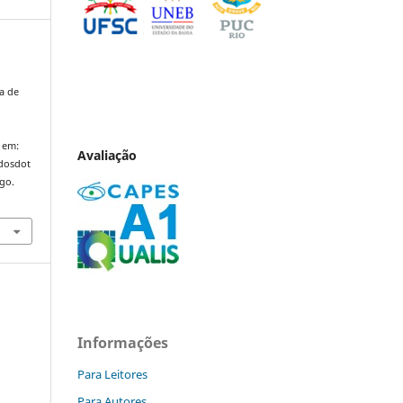
a de
 em:
Avaliação
ndosdot
ago.
Informações
Para Leitores
Para Autores