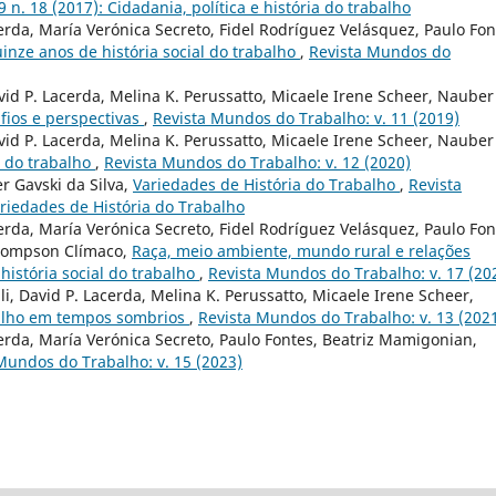
 n. 18 (2017): Cidadania, política e história do trabalho
erda, María Verónica Secreto, Fidel Rodríguez Velásquez, Paulo Fon
inze anos de história social do trabalho
,
Revista Mundos do
David P. Lacerda, Melina K. Perussatto, Micaele Irene Scheer, Nauber
fios e perspectivas
,
Revista Mundos do Trabalho: v. 11 (2019)
David P. Lacerda, Melina K. Perussatto, Micaele Irene Scheer, Nauber
l do trabalho
,
Revista Mundos do Trabalho: v. 12 (2020)
er Gavski da Silva,
Variedades de História do Trabalho
,
Revista
ariedades de História do Trabalho
erda, María Verónica Secreto, Fidel Rodríguez Velásquez, Paulo Fon
Thompson Clímaco,
Raça, meio ambiente, mundo rural e relações
 história social do trabalho
,
Revista Mundos do Trabalho: v. 17 (20
lli, David P. Lacerda, Melina K. Perussatto, Micaele Irene Scheer,
balho em tempos sombrios
,
Revista Mundos do Trabalho: v. 13 (202
cerda, María Verónica Secreto, Paulo Fontes, Beatriz Mamigonian,
Mundos do Trabalho: v. 15 (2023)