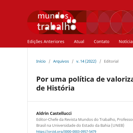
Edições Anteriores
Atual
Contato
Notícia
Início
/
Arquivos
/
v. 14 (2022)
/
Editorial
Por uma política de valori
de História
Aldrin Castellucci
Editor-Chefe da Revista Mundos do Trabalho, Professor 
Brasil na Universidade do Estado da Bahia (UNEB)
https://orcid.org/0000-0003-0957-5479