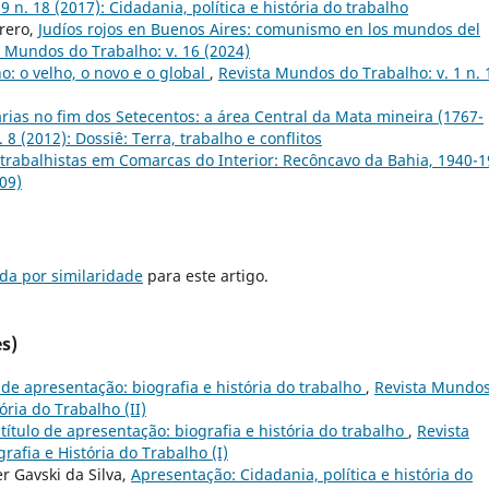
 n. 18 (2017): Cidadania, política e história do trabalho
rero,
Judíos rojos en Buenos Aires: comunismo en los mundos del
a Mundos do Trabalho: v. 16 (2024)
o: o velho, o novo e o global
,
Revista Mundos do Trabalho: v. 1 n. 
rias no fim dos Setecentos: a área Central da Mata mineira (1767-
8 (2012): Dossiê: Terra, trabalho e conflitos
trabalhistas em Comarcas do Interior: Recôncavo da Bahia, 1940-1
09)
da por similaridade
para este artigo.
s)
o de apresentação: biografia e história do trabalho
,
Revista Mundo
tória do Trabalho (II)
 título de apresentação: biografia e história do trabalho
,
Revista
rafia e História do Trabalho (I)
er Gavski da Silva,
Apresentação: Cidadania, política e história do