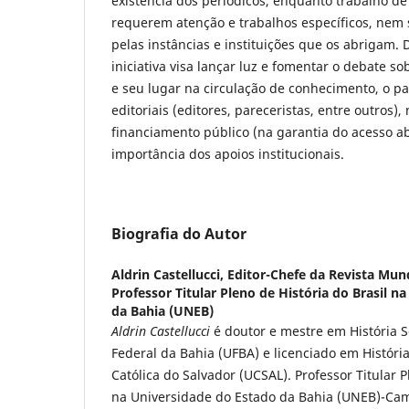
existência dos periódicos, enquanto trabalho de
requerem atenção e trabalhos específicos, nem
pelas instâncias e instituições que os abrigam. 
iniciativa visa lançar luz e fomentar o debate s
e seu lugar na circulação de conhecimento, o p
editoriais (editores, pareceristas, entre outros)
financiamento público (na garantia do acesso a
importância dos apoios institucionais.
Biografia do Autor
Aldrin Castellucci,
Editor-Chefe da Revista Mun
Professor Titular Pleno de História do Brasil n
da Bahia (UNEB)
Aldrin Castellucci
é doutor e mestre em História S
Federal da Bahia (UFBA) e licenciado em Históri
Católica do Salvador (UCSAL). Professor Titular P
na Universidade do Estado da Bahia (UNEB)-Cam