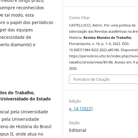
 médio e longo prazo,
 sempre reconhecidos
De tal modo, esta
Como Citar
obre o papel dos periódicos
CASTELLUCCI, Aldrin. Por uma política de
apel das equipes
valorização das Revistas acadêmicas na áre
, necessidade de
História.
Revista Mundos do Trabalho
,
Florianópolis, v. 14, p. 1–6, 2022. DOI:
berto diamante) e
10.5007/1984-9222.2022.e85186. Disponível
https://periodicos.ufsc.br/index.php/mu
rabalho/article/view/85186. Acesso em: 9 
2026.
Fomatos de Citação
dos do Trabalho,
a Universidade do Estado
Edição
v. 14 (2022)
ocial pela Universidade
a pela Universidade
Seção
leno de História do Brasil
Editorial
pus II, onde atua no