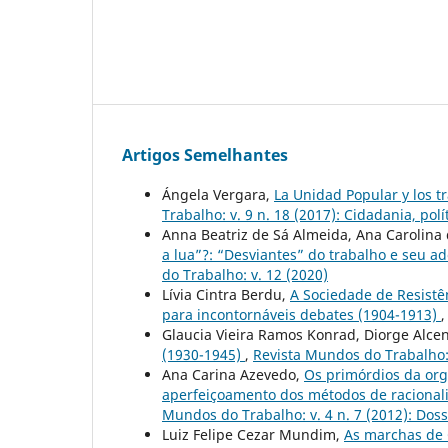
Artigos Semelhantes
Ángela Vergara,
La Unidad Popular y los tr
Trabalho: v. 9 n. 18 (2017): Cidadania, polí
Anna Beatriz de Sá Almeida, Ana Carolin
a lua”?: “Desviantes” do trabalho e seu a
do Trabalho: v. 12 (2020)
Lívia Cintra Berdu,
A Sociedade de Resistê
para incontornáveis debates (1904-1913)
Glaucia Vieira Ramos Konrad, Diorge Alce
(1930-1945)
,
Revista Mundos do Trabalho: 
Ana Carina Azevedo,
Os primórdios da org
aperfeiçoamento dos métodos de racionaliz
Mundos do Trabalho: v. 4 n. 7 (2012): Dos
Luiz Felipe Cezar Mundim,
As marchas de 