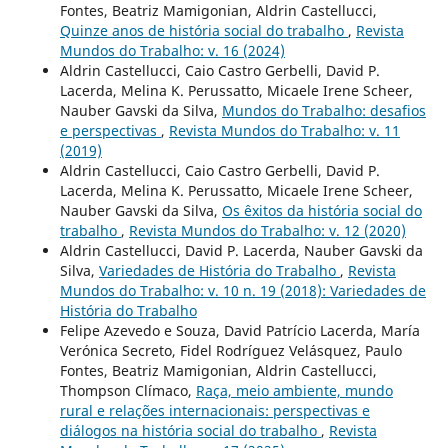
Fontes, Beatriz Mamigonian, Aldrin Castellucci,
Quinze anos de história social do trabalho
,
Revista
Mundos do Trabalho: v. 16 (2024)
Aldrin Castellucci, Caio Castro Gerbelli, David P.
Lacerda, Melina K. Perussatto, Micaele Irene Scheer,
Nauber Gavski da Silva,
Mundos do Trabalho: desafios
e perspectivas
,
Revista Mundos do Trabalho: v. 11
(2019)
Aldrin Castellucci, Caio Castro Gerbelli, David P.
Lacerda, Melina K. Perussatto, Micaele Irene Scheer,
Nauber Gavski da Silva,
Os êxitos da história social do
trabalho
,
Revista Mundos do Trabalho: v. 12 (2020)
Aldrin Castellucci, David P. Lacerda, Nauber Gavski da
Silva,
Variedades de História do Trabalho
,
Revista
Mundos do Trabalho: v. 10 n. 19 (2018): Variedades de
História do Trabalho
Felipe Azevedo e Souza, David Patrício Lacerda, María
Verónica Secreto, Fidel Rodríguez Velásquez, Paulo
Fontes, Beatriz Mamigonian, Aldrin Castellucci,
Thompson Clímaco,
Raça, meio ambiente, mundo
rural e relações internacionais: perspectivas e
diálogos na história social do trabalho
,
Revista