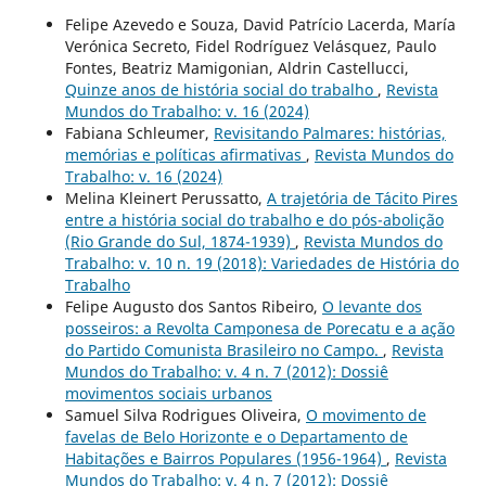
Felipe Azevedo e Souza, David Patrício Lacerda, María
Verónica Secreto, Fidel Rodríguez Velásquez, Paulo
Fontes, Beatriz Mamigonian, Aldrin Castellucci,
Quinze anos de história social do trabalho
,
Revista
Mundos do Trabalho: v. 16 (2024)
Fabiana Schleumer,
Revisitando Palmares: histórias,
memórias e políticas afirmativas
,
Revista Mundos do
Trabalho: v. 16 (2024)
Melina Kleinert Perussatto,
A trajetória de Tácito Pires
entre a história social do trabalho e do pós-abolição
(Rio Grande do Sul, 1874-1939)
,
Revista Mundos do
Trabalho: v. 10 n. 19 (2018): Variedades de História do
Trabalho
Felipe Augusto dos Santos Ribeiro,
O levante dos
posseiros: a Revolta Camponesa de Porecatu e a ação
do Partido Comunista Brasileiro no Campo.
,
Revista
Mundos do Trabalho: v. 4 n. 7 (2012): Dossiê
movimentos sociais urbanos
Samuel Silva Rodrigues Oliveira,
O movimento de
favelas de Belo Horizonte e o Departamento de
Habitações e Bairros Populares (1956-1964)
,
Revista
Mundos do Trabalho: v. 4 n. 7 (2012): Dossiê