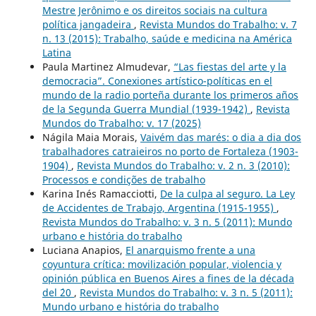
Mestre Jerônimo e os direitos sociais na cultura
política jangadeira
,
Revista Mundos do Trabalho: v. 7
n. 13 (2015): Trabalho, saúde e medicina na América
Latina
Paula Martinez Almudevar,
“Las fiestas del arte y la
democracia”. Conexiones artístico-políticas en el
mundo de la radio porteña durante los primeros años
de la Segunda Guerra Mundial (1939-1942)
,
Revista
Mundos do Trabalho: v. 17 (2025)
Nágila Maia Morais,
Vaivém das marés: o dia a dia dos
trabalhadores catraieiros no porto de Fortaleza (1903-
1904)
,
Revista Mundos do Trabalho: v. 2 n. 3 (2010):
Processos e condições de trabalho
Karina Inés Ramacciotti,
De la culpa al seguro. La Ley
de Accidentes de Trabajo, Argentina (1915-1955)
,
Revista Mundos do Trabalho: v. 3 n. 5 (2011): Mundo
urbano e história do trabalho
Luciana Anapios,
El anarquismo frente a una
coyuntura crítica: movilización popular, violencia y
opinión pública en Buenos Aires a fines de la década
del ´20
,
Revista Mundos do Trabalho: v. 3 n. 5 (2011):
Mundo urbano e história do trabalho