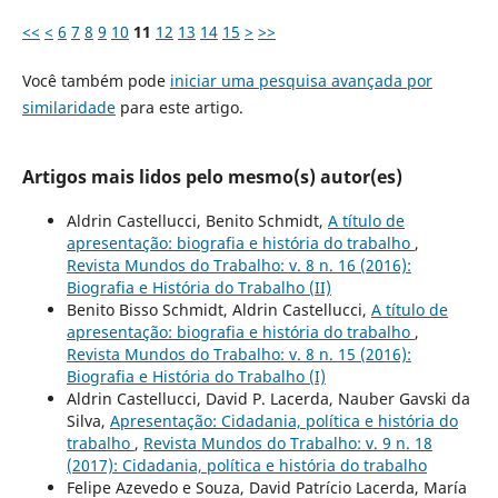
<<
<
6
7
8
9
10
11
12
13
14
15
>
>>
Você também pode
iniciar uma pesquisa avançada por
similaridade
para este artigo.
Artigos mais lidos pelo mesmo(s) autor(es)
Aldrin Castellucci, Benito Schmidt,
A título de
apresentação: biografia e história do trabalho
,
Revista Mundos do Trabalho: v. 8 n. 16 (2016):
Biografia e História do Trabalho (II)
Benito Bisso Schmidt, Aldrin Castellucci,
A título de
apresentação: biografia e história do trabalho
,
Revista Mundos do Trabalho: v. 8 n. 15 (2016):
Biografia e História do Trabalho (I)
Aldrin Castellucci, David P. Lacerda, Nauber Gavski da
Silva,
Apresentação: Cidadania, política e história do
trabalho
,
Revista Mundos do Trabalho: v. 9 n. 18
(2017): Cidadania, política e história do trabalho
Felipe Azevedo e Souza, David Patrício Lacerda, María