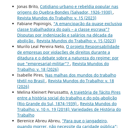
Jonas Brito,
Cotidiano urbano e rebeldia popular nas
origens do Quebra-Bondes (Salvador, 1926-1930)
,
Revista Mundos do Trabalho: v. 15 (2023)
Fabiane Popinigis,
“A emancipação da quase exclusiva
classe trabalhadora do país – a classe escrava”?
Disputas por indenização e salários na década da
abolição
,
Revista Mundos do Trabalho: v. 15 (2023)
Murilo Leal Pereira Neto,
O projeto Responsabilidade
de empresas por violações de direitos durante a
ditadura e o debate sobre a natureza do regime: por
que “empresarial-militar”?
,
Revista Mundos do
Trabalho: v. 18 (2026)
Isabelle Pires,
Nas malhas dos mundos do trabalho
têxtil no Brasil
,
Revista Mundos do Trabalho: v. 18
(2026)
Melina Kleinert Perussatto,
A trajetória de Tácito Pires
entre a história social do trabalho e do pós-abolição
(Rio Grande do Sul, 1874-1939)
,
Revista Mundos do
Trabalho: v. 10 n. 19 (2018): Variedades de História do
Trabalho
Berenice Abreu Abreu,
"Para que o jangadeiro,
quando morrer, não necessite da caridade pública":