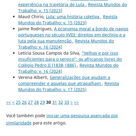
experiência na trajetória de Lula
,
Revista Mundos do
Trabalho: v. 15 (2023)
Maud Chirio,
Lula: uma história coletiva
,
Revista
Mundos do Trabalho: v. 15 (2023)
Jaime Rodrigues,
A economia moral a bordo de navios
portugueses no século XVIII: direitos em declínio e a
luta pela sua manutenção
,
Revista Mundos do
Trabalho: v. 16 (2024)
Letícia Sousa Campos da Silva,
“Velhos e por isso
insuficientes para o serviço”: os africanos livres do
Colégio Pedro II (1838-1886)
,
Revista Mundos do
Trabalho: v. 16 (2024)
Verena Alberti,
Generalizações que ajudam a
compreender e aquelas que atrapalham
,
Revista
Mundos do Trabalho: v. 17 (2025)
<<
<
25
26
27
28
29
30
31
32
33
>
>>
Você também pode
iniciar uma pesquisa avançada por
similaridade
para este artigo.