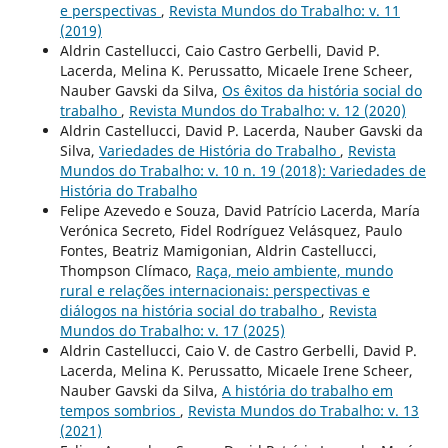
e perspectivas
,
Revista Mundos do Trabalho: v. 11
(2019)
Aldrin Castellucci, Caio Castro Gerbelli, David P.
Lacerda, Melina K. Perussatto, Micaele Irene Scheer,
Nauber Gavski da Silva,
Os êxitos da história social do
trabalho
,
Revista Mundos do Trabalho: v. 12 (2020)
Aldrin Castellucci, David P. Lacerda, Nauber Gavski da
Silva,
Variedades de História do Trabalho
,
Revista
Mundos do Trabalho: v. 10 n. 19 (2018): Variedades de
História do Trabalho
Felipe Azevedo e Souza, David Patrício Lacerda, María
Verónica Secreto, Fidel Rodríguez Velásquez, Paulo
Fontes, Beatriz Mamigonian, Aldrin Castellucci,
Thompson Clímaco,
Raça, meio ambiente, mundo
rural e relações internacionais: perspectivas e
diálogos na história social do trabalho
,
Revista
Mundos do Trabalho: v. 17 (2025)
Aldrin Castellucci, Caio V. de Castro Gerbelli, David P.
Lacerda, Melina K. Perussatto, Micaele Irene Scheer,
Nauber Gavski da Silva,
A história do trabalho em
tempos sombrios
,
Revista Mundos do Trabalho: v. 13
(2021)