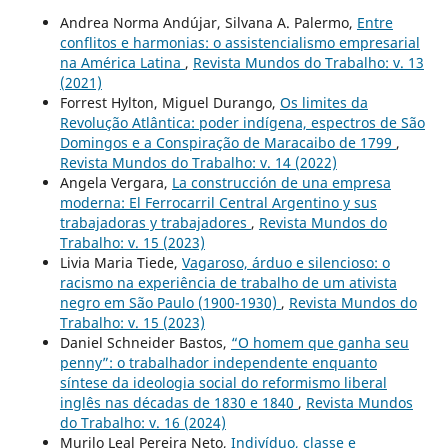
Andrea Norma Andújar, Silvana A. Palermo,
Entre
conflitos e harmonias: o assistencialismo empresarial
na América Latina
,
Revista Mundos do Trabalho: v. 13
(2021)
Forrest Hylton, Miguel Durango,
Os limites da
Revolução Atlântica: poder indígena, espectros de São
Domingos e a Conspiração de Maracaibo de 1799
,
Revista Mundos do Trabalho: v. 14 (2022)
Angela Vergara,
La construcción de una empresa
moderna: El Ferrocarril Central Argentino y sus
trabajadoras y trabajadores
,
Revista Mundos do
Trabalho: v. 15 (2023)
Livia Maria Tiede,
Vagaroso, árduo e silencioso: o
racismo na experiência de trabalho de um ativista
negro em São Paulo (1900-1930)
,
Revista Mundos do
Trabalho: v. 15 (2023)
Daniel Schneider Bastos,
“O homem que ganha seu
penny”: o trabalhador independente enquanto
síntese da ideologia social do reformismo liberal
inglês nas décadas de 1830 e 1840
,
Revista Mundos
do Trabalho: v. 16 (2024)
Murilo Leal Pereira Neto,
Indivíduo, classe e