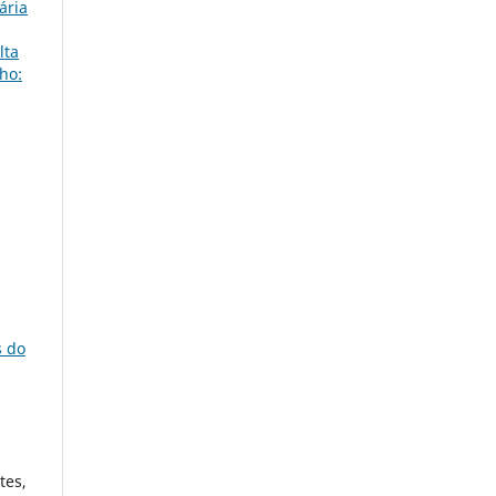
ária
lta
ho:
s do
tes,