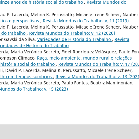
inze anos de história social do trabalho
,
Revista Mundos do
David P. Lacerda, Melina K. Perussatto, Micaele Irene Scheer, Nauber
fios e perspectivas
,
Revista Mundos do Trabalho: v. 11 (2019)
David P. Lacerda, Melina K. Perussatto, Micaele Irene Scheer, Nauber
l do trabalho
,
Revista Mundos do Trabalho: v. 12 (2020)
er Gavski da Silva,
Variedades de História do Trabalho
,
Revista
ariedades de História do Trabalho
erda, María Verónica Secreto, Fidel Rodríguez Velásquez, Paulo Fon
Thompson Clímaco,
Raça, meio ambiente, mundo rural e relações
 história social do trabalho
,
Revista Mundos do Trabalho: v. 17 (20
lli, David P. Lacerda, Melina K. Perussatto, Micaele Irene Scheer,
balho em tempos sombrios
,
Revista Mundos do Trabalho: v. 13 (202
cerda, María Verónica Secreto, Paulo Fontes, Beatriz Mamigonian,
Mundos do Trabalho: v. 15 (2023)