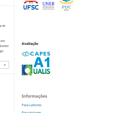
a de
 em:
Avaliação
ndosdot
ago.
Informações
Para Leitores
Para Autores