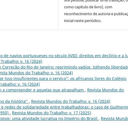
site pessoal, publicar uma tradução, 
como capítulo de livro), com
reconhecimento de autoria e publica
inicial neste periódico.
 de navios portugueses no século XVIII: direitos em declínio e a l
Trabalho: v. 16 (2024)
 Correção do Rio de Janeiro: reprimindo vadios, tolhendo liberdad
ista Mundos do Trabalho: v. 16 (2024)
or isso insuficientes para o serviço”: os africanos livres do Colégio
rabalho: v. 16 (2024)
m a compreender e aquelas que atrapalham
,
Revista Mundos do
eno da história”
,
Revista Mundos do Trabalho: v. 16 (2024)
s e redes de solidariedade entre trabalhadoras: o caso de Guilher
 1950)
,
Revista Mundos do Trabalho: v. 17 (2025)
onos: uma atividade lucrativa no Império do Brasil
,
Revista Mund