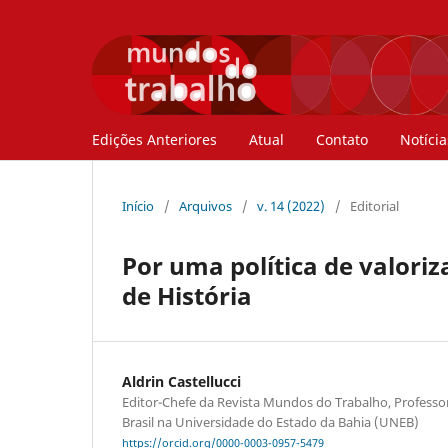
Edições Anteriores
Atual
Contato
Notícia
Início
/
Arquivos
/
v. 14 (2022)
/
Editorial
Por uma política de valori
de História
Aldrin Castellucci
Editor-Chefe da Revista Mundos do Trabalho, Professor 
Brasil na Universidade do Estado da Bahia (UNEB)
https://orcid.org/0000-0003-0957-5479