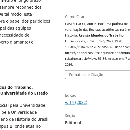
 médio e longo prazo,
 sempre reconhecidos
De tal modo, esta
Como Citar
obre o papel dos periódicos
CASTELLUCCI, Aldrin. Por uma política de
apel das equipes
valorização das Revistas acadêmicas na áre
, necessidade de
História.
Revista Mundos do Trabalho
,
Florianópolis, v. 14, p. 1–6, 2022. DOI:
berto diamante) e
10.5007/1984-9222.2022.e85186. Disponível
https://periodicos.ufsc.br/index.php/mu
rabalho/article/view/85186. Acesso em: 7 
2026.
Fomatos de Citação
dos do Trabalho,
a Universidade do Estado
Edição
v. 14 (2022)
ocial pela Universidade
a pela Universidade
Seção
leno de História do Brasil
Editorial
pus II, onde atua no