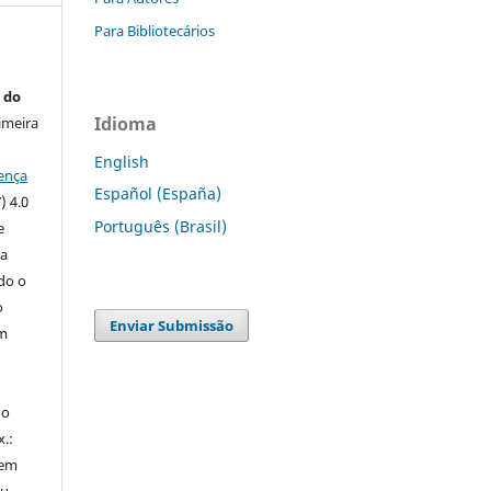
Para Bibliotecários
 do
Idioma
imeira
English
ença
Español (España)
) 4.0
Português (Brasil)
e
 a
ndo o
o
Enviar Submissão
m
do
x.:
 em