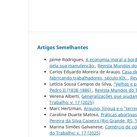
Artigos Semelhantes
Jaime Rodrigues,
A economia moral a bordo
pela sua manutenção
,
Revista Mundos do 
Carlos Eduardo Moreira de Araujo,
Casa de
fabricando trabalhadores, século XIX.
,
Rev
Letícia Sousa Campos da Silva,
“Velhos e p
Pedro II (1838-1886)
,
Revista Mundos do T
Verena Alberti,
Generalizações que ajuda
Trabalho: v. 17 (2025)
Marc Hertzman,
Arquivo, língua e o “terr
Caroline Duarte Matoso,
Práticas abortiva
Pereira da Silva Caixeiro (Rio Grande, RS,
Marina Simões Galvanese,
Comércio de col
do Trabalho: v. 17 (2025)