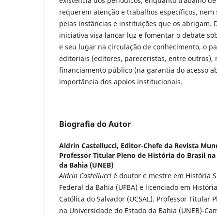
existência dos periódicos, enquanto trabalho de
requerem atenção e trabalhos específicos, nem
pelas instâncias e instituições que os abrigam. 
iniciativa visa lançar luz e fomentar o debate s
e seu lugar na circulação de conhecimento, o p
editoriais (editores, pareceristas, entre outros)
financiamento público (na garantia do acesso a
importância dos apoios institucionais.
Biografia do Autor
Aldrin Castellucci,
Editor-Chefe da Revista Mun
Professor Titular Pleno de História do Brasil n
da Bahia (UNEB)
Aldrin Castellucci
é doutor e mestre em História S
Federal da Bahia (UFBA) e licenciado em Históri
Católica do Salvador (UCSAL). Professor Titular P
na Universidade do Estado da Bahia (UNEB)-Cam