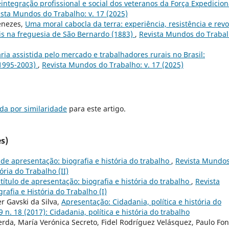
eintegração profissional e social dos veteranos da Força Expedicion
ista Mundos do Trabalho: v. 17 (2025)
enezes,
Uma moral cabocla da terra: experiência, resistência e revo
is na freguesia de São Bernardo (1883)
,
Revista Mundos do Trabal
ia assistida pelo mercado e trabalhadores rurais no Brasil:
(1995-2003)
,
Revista Mundos do Trabalho: v. 17 (2025)
da por similaridade
para este artigo.
s)
o de apresentação: biografia e história do trabalho
,
Revista Mundo
tória do Trabalho (II)
 título de apresentação: biografia e história do trabalho
,
Revista
rafia e História do Trabalho (I)
er Gavski da Silva,
Apresentação: Cidadania, política e história do
 n. 18 (2017): Cidadania, política e história do trabalho
erda, María Verónica Secreto, Fidel Rodríguez Velásquez, Paulo Fon