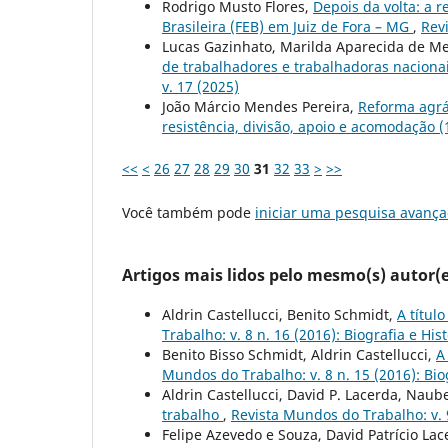
Rodrigo Musto Flores,
Depois da volta: a r
Brasileira (FEB) em Juiz de Fora – MG
,
Rev
Lucas Gazinhato, Marilda Aparecida de M
de trabalhadores e trabalhadoras naciona
v. 17 (2025)
João Márcio Mendes Pereira,
Reforma agrár
resistência, divisão, apoio e acomodação 
<<
<
26
27
28
29
30
31
32
33
>
>>
Você também pode
iniciar uma pesquisa avança
Artigos mais lidos pelo mesmo(s) autor(e
Aldrin Castellucci, Benito Schmidt,
A títul
Trabalho: v. 8 n. 16 (2016): Biografia e His
Benito Bisso Schmidt, Aldrin Castellucci,
A
Mundos do Trabalho: v. 8 n. 15 (2016): Biog
Aldrin Castellucci, David P. Lacerda, Naub
trabalho
,
Revista Mundos do Trabalho: v. 9
Felipe Azevedo e Souza, David Patrício Lac