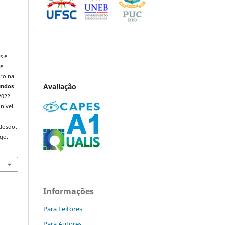
s e
de
iro na
Avaliação
undos
2022.
nível
ndosdot
ago.
Informações
Para Leitores
Para Autores