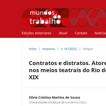
Edições Anteriores
Atual
Contato
Notícia
Início
/
Arquivos
/
v. 14 (2022)
/
Artigos
Contratos e distratos. Ator
nos meios teatrais do Rio 
XIX
Silvia Cristina Martins de Souza
Universidade Estadual de Londrina (UEL)