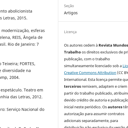
Seção
nto abolicionista
Artigos
s Letras, 2015.
: modernização, esferas
Licença
elena, REIS, Ângela de
sil. Rio de Janeiro: 7
Os autores cedem à
Revista Mundos
Trabalho
os direitos exclusivos de pr
publicação, com o trabalho
 Teixeira; FORTES,
simultaneamente licenciado sob a
Lic
e diversidade na
Creative Commons Attribution
(CC BY
amp, 2004.
International. Esta licença permite qu
terceiros
remixem, adaptem e criem
 espetáculo. Teatro em
partir do trabalho publicado, atribui
nhia das Letras, 2012.
devido crédito de autoria e publicaçã
inicial neste periódico. Os
autores
tê
ro: Serviço Nacional do
autorização para assumir contratos
adicionais separadamente, para
distribuição não exclusiva da versão 