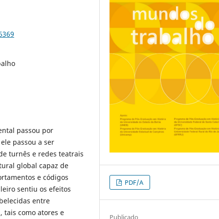
86369
balho
ental passou por
 ele passou a ser
e turnês e redes teatrais
tural global capaz de
ortamentos e códigos
PDF/A
leiro sentiu os efeitos
belecidas entre
, tais como atores e
Publicado