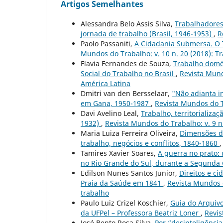
Artigos Semelhantes
Alessandra Belo Assis Silva,
Trabalhadores 
jornada de trabalho (Brasil, 1946-1953)
,
R
Paolo Passaniti,
A Cidadania Submersa. O T
Mundos do Trabalho: v. 10 n. 20 (2018): Tr
Flavia Fernandes de Souza,
Trabalho domés
Social do Trabalho no Brasil
,
Revista Mund
América Latina
Dmitri van den Bersselaar,
"Não adianta in
em Gana, 1950-1987
,
Revista Mundos do Tr
Davi Avelino Leal,
Trabalho, territorializa
1932)
,
Revista Mundos do Trabalho: v. 9 n
Maria Luiza Ferreira Oliveira,
Dimensões d
trabalho, negócios e conflitos, 1840-1860
Tamires Xavier Soares,
A guerra no prato:
no Rio Grande do Sul, durante a Segunda
Edilson Nunes Santos Junior,
Direitos e c
Praia da Saúde em 1841
,
Revista Mundos do
trabalho
Paulo Luiz Crizel Koschier,
Guia do Arquivo
da UFPel – Professora Beatriz Loner
,
Revis
José Bento Rosa Silva,
Por “desinteligência