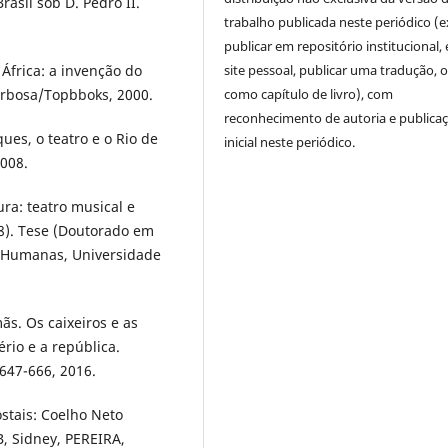
asil sob D. Pedro II.
trabalho publicada neste periódico (e
publicar em repositório institucional,
África: a invenção do
site pessoal, publicar uma tradução, 
Barbosa/Topbboks, 2000.
como capítulo de livro), com
reconhecimento de autoria e publica
es, o teatro e o Rio de
inicial neste periódico.
2008.
ra: teatro musical e
08). Tese (Doutorado em
ias Humanas, Universidade
ãs. Os caixeiros e as
ério e a república.
. 647-666, 2016.
ostais: Coelho Neto
, Sidney, PEREIRA,