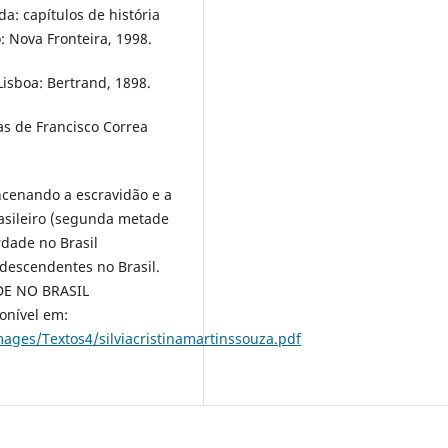
da: capítulos de história
o: Nova Fronteira, 1998.
Lisboa: Bertrand, 1898.
as de Francisco Correa
ncenando a escravidão e a
rasileiro (segunda metade
rdade no Brasil
 descendentes no Brasil.
DE NO BRASIL
onível em:
ages/Textos4/silviacristinamartinssouza.pdf