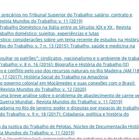
precários no Tribunal Superior do Trabalho: salário, contrato e
evista Mundos do Trabalho: v. 11 (2019)
rabalho Doméstico na Itália entre os Séculos XIX e XX
,
Revista
abalho doméstico: sujeitos, experiências e lutas
tico: considerações sobre um tema recente de estudos na Históri
os do Trabalho: v. 7 n. 13 (2015): Trabalho, saúde e medicina na
sultar os patrões": sindicatos, nacionalismo e o ambiente de trab
abalho: v. 8 n. 16 (2016): Biografia e História do Trabalho (II)
ção e conflito pelo uso dos recursos naturais no Rio Madeira /AM (18
. 17 (2017): História Social do Trabalho na Amazônia
o governo colonial em Moçâmedes e suas conexões com o Brasil:
,
Revista Mundos do Trabalho: v. 12 (2020)
 uma breve análise sobre o problema de abastecimento de carne v
 Guerra Mundial
,
Revista Mundos do Trabalho: v. 11 (2019)
idadania no Rio de Janeiro: poder e disputas por espaços de trabalh
 Trabalho: v. 9 n. 18 (2017): Cidadania, política e história do
 da Justiça do Trabalho de Pelotas. Núcleo de Documentação Histó
ta Mundos do Trabalho: v. 11 (2019)
” e "questiúnculas": representações do cotidiano e do trabalho na