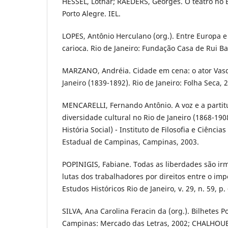
HESSEL, Lothar; RAEDERS, Georges. O teatro no Br
Porto Alegre. IEL.
LOPES, Antônio Herculano (org.). Entre Europa e 
carioca. Rio de Janeiro: Fundação Casa de Rui 
MARZANO, Andréia. Cidade em cena: o ator Vasqu
Janeiro (1839-1892). Rio de Janeiro: Folha Seca, 
MENCARELLI, Fernando Antônio. A voz e a partitu
diversidade cultural no Rio de Janeiro (1868-19
História Social) - Instituto de Filosofia e Ciênc
Estadual de Campinas, Campinas, 2003.
POPINIGIS, Fabiane. Todas as liberdades são irm
lutas dos trabalhadores por direitos entre o imp
Estudos Históricos Rio de Janeiro, v. 29, n. 59, p
SILVA, Ana Carolina Feracin da (org.). Bilhetes P
Campinas: Mercado das Letras, 2002; CHALHOUB