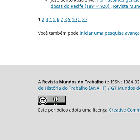
docas do Recife (1891-1920)
,
Revista Mund
1
2
3
4
5
6
7
8
9
10
>
>>
Você também pode
iniciar uma pesquisa avança
A
Revista Mundos do Trabalho
(e-ISSN: 1984-92
de História do Trabalho (ANAHT) / GT Mundos do
Este periódico adota uma licença
Creative Commo