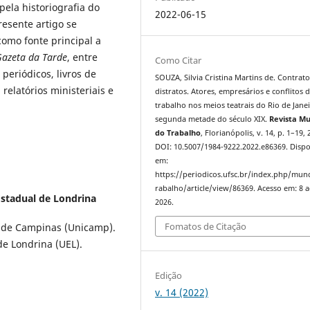
ela historiografia do
2022-06-15
resente artigo se
como fonte principal a
azeta da Tarde
, entre
Como Citar
periódicos, livros de
SOUZA, Silvia Cristina Martins de. Contrato
relatórios ministeriais e
distratos. Atores, empresários e conflitos 
trabalho nos meios teatrais do Rio de Jane
segunda metade do século XIX.
Revista M
do Trabalho
, Florianópolis, v. 14, p. 1–19, 
DOI: 10.5007/1984-9222.2022.e86369. Dispo
em:
https://periodicos.ufsc.br/index.php/mu
rabalho/article/view/86369. Acesso em: 8 
Estadual de Londrina
2026.
Fomatos de Citação
l de Campinas (Unicamp).
de Londrina (UEL).
Edição
v. 14 (2022)