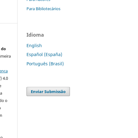
Para Bibliotecários
Idioma
English
 do
Español (España)
imeira
Português (Brasil)
ença
) 4.0
e
Enviar Submissão
 a
ndo o
o
m
do