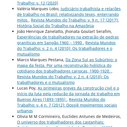
Trabalho: v. 12 (2020)
Valéria Marques Lobo,
Judiciário trabalhista e relações
de trabalho no Brasil: relativizando teses, enterrando
mitos
,
Revista Mundos do Trabalho: v. 9 n. 17 (2017):
História Social do Trabalho na Amazônia
João Henrique Zanelatto, Jhonata Goulart Serafim,
Experiências de trabalhadores na extração de pedras
graníticas em Sangão 1960 – 1990
,
Revista Mundos
do Trabalho: v. 2 n. 4 (2010): Os trabalhadores e o
mutualismo
Marco Marques Pestana,
Da Zona Sul ao Subúrbio: o
mapa da festa. Por uma reconstrução holística do
cotidiano dos trabalhadores cariocas, 1900-1920.
,
Revista Mundos do Trabalho: v. 2 n. 4 (2010): Os
trabalhadores e o mutualismo
Lucas Poy,
As primeiras greves da construção civil e o
início da luta pela redução da jornada de trabalho em
Buenos Aires (1893-1895)
,
Revista Mundos do
Trabalho: v. 4 n. 7 (2012): Dossiê movimentos sociais
urbanos
Olivia M M Cormineiro, Euclides Antunes de Medeiros,
O universo dos trabalhadores dos castanhais: