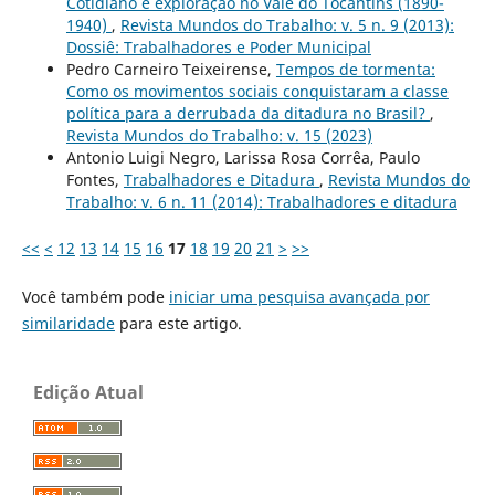
Cotidiano e exploração no Vale do Tocantins (1890-
1940)
,
Revista Mundos do Trabalho: v. 5 n. 9 (2013):
Dossiê: Trabalhadores e Poder Municipal
Pedro Carneiro Teixeirense,
Tempos de tormenta:
Como os movimentos sociais conquistaram a classe
política para a derrubada da ditadura no Brasil?
,
Revista Mundos do Trabalho: v. 15 (2023)
Antonio Luigi Negro, Larissa Rosa Corrêa, Paulo
Fontes,
Trabalhadores e Ditadura
,
Revista Mundos do
Trabalho: v. 6 n. 11 (2014): Trabalhadores e ditadura
<<
<
12
13
14
15
16
17
18
19
20
21
>
>>
Você também pode
iniciar uma pesquisa avançada por
similaridade
para este artigo.
Edição Atual