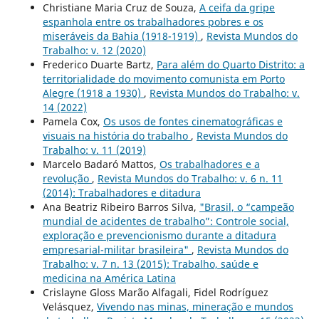
Christiane Maria Cruz de Souza,
A ceifa da gripe
espanhola entre os trabalhadores pobres e os
miseráveis da Bahia (1918-1919)
,
Revista Mundos do
Trabalho: v. 12 (2020)
Frederico Duarte Bartz,
Para além do Quarto Distrito: a
territorialidade do movimento comunista em Porto
Alegre (1918 a 1930)
,
Revista Mundos do Trabalho: v.
14 (2022)
Pamela Cox,
Os usos de fontes cinematográficas e
visuais na história do trabalho
,
Revista Mundos do
Trabalho: v. 11 (2019)
Marcelo Badaró Mattos,
Os trabalhadores e a
revolução
,
Revista Mundos do Trabalho: v. 6 n. 11
(2014): Trabalhadores e ditadura
Ana Beatriz Ribeiro Barros Silva,
"Brasil, o “campeão
mundial de acidentes de trabalho”: Controle social,
exploração e prevencionismo durante a ditadura
empresarial-militar brasileira"
,
Revista Mundos do
Trabalho: v. 7 n. 13 (2015): Trabalho, saúde e
medicina na América Latina
Crislayne Gloss Marão Alfagali, Fidel Rodríguez
Velásquez,
Vivendo nas minas, mineração e mundos