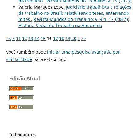
do trabalho
,
Revista Mundos do Trabalho: v. 15 (2023)
Valéria Marques Lobo,
Judiciário trabalhista e relações
de trabalho no Brasil: relativizando teses, enterrando
mitos
,
Revista Mundos do Trabalho: v. 9 n. 17 (2017):
História Social do Trabalho na Amazônia
<<
<
11
12
13
14
15
16
17
18
19
20
>
>>
Você também pode
iniciar uma pesquisa avançada por
similaridade
para este artigo.
Edição Atual
Indexadores