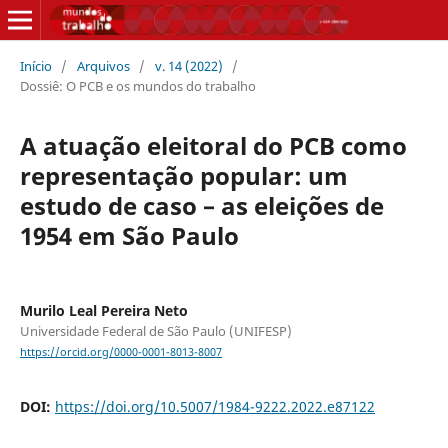
Início
/
Arquivos
/
v. 14 (2022)
/
Dossiê: O PCB e os mundos do trabalho
A atuação eleitoral do PCB como
representação popular: um
estudo de caso – as eleições de
1954 em São Paulo
Murilo Leal Pereira Neto
Universidade Federal de São Paulo (UNIFESP)
https://orcid.org/0000-0001-8013-8007
DOI:
https://doi.org/10.5007/1984-9222.2022.e87122