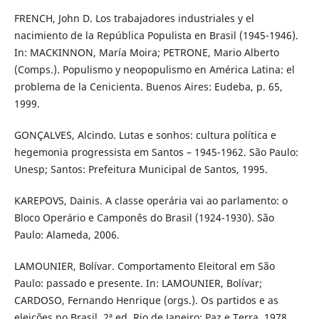
FRENCH, John D. Los trabajadores industriales y el
nacimiento de la República Populista en Brasil (1945-1946).
In: MACKINNON, María Moira; PETRONE, Mario Alberto
(Comps.). Populismo y neopopulismo en América Latina: el
problema de la Cenicienta. Buenos Aires: Eudeba, p. 65,
1999.
GONÇALVES, Alcindo. Lutas e sonhos: cultura política e
hegemonia progressista em Santos – 1945-1962. São Paulo:
Unesp; Santos: Prefeitura Municipal de Santos, 1995.
KAREPOVS, Dainis. A classe operária vai ao parlamento: o
Bloco Operário e Camponês do Brasil (1924-1930). São
Paulo: Alameda, 2006.
LAMOUNIER, Bolívar. Comportamento Eleitoral em São
Paulo: passado e presente. In: LAMOUNIER, Bolívar;
CARDOSO, Fernando Henrique (orgs.). Os partidos e as
eleições no Brasil. 2ª ed. Rio de Janeiro: Paz e Terra, 1978.