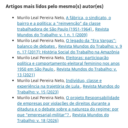
Artigos mais lidos pelo mesmo(s) autor(es)
Murilo Leal Pereira Neto,
A fábrica, o sindicato, o
bairro e a política: a "reinvenção" da classe
trabalhadora de São Paulo (1951-1964)
,
Revista
Mundos do Trabalho: v. 1 n. 1 (2009)
Murilo Leal Pereira Neto,
O legado da “Era Vargas”:
balanço de debates
,
Revista Mundos do Trabalho: v. 9
n. 17 (2017): História Social do Trabalho na Amazônia
Murilo Leal Pereira Neto,
Eleitoras: participação
política e comportamento eleitoral feminino nos anos
1950 em São Paulo
,
Revista Mundos do Trabalho: v.
13 (2021)
Murilo Leal Pereira Neto,
Indivíduo, classe e
experiência na trajetória de Lula
,
Revista Mundos do
Trabalho: v. 15 (2023)
Murilo Leal Pereira Neto,
O projeto Responsabilidade
de empresas por violações de direitos durante a
ditadura e o debate sobre a natureza do regime: por
que “empresarial-militar”?
,
Revista Mundos do
Trabalho: v. 18 (2026)