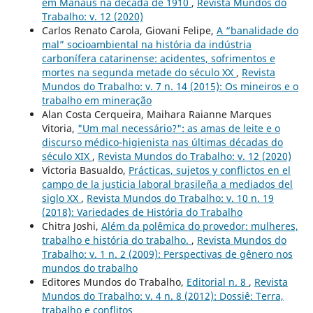
em Manaus na década de 1910
,
Revista Mundos do
Trabalho: v. 12 (2020)
Carlos Renato Carola, Giovani Felipe,
A “banalidade do
mal” socioambiental na história da indústria
carbonífera catarinense: acidentes, sofrimentos e
mortes na segunda metade do século XX
,
Revista
Mundos do Trabalho: v. 7 n. 14 (2015): Os mineiros e o
trabalho em mineração
Alan Costa Cerqueira, Maihara Raianne Marques
Vitoria,
"Um mal necessário?": as amas de leite e o
discurso médico-higienista nas últimas décadas do
século XIX
,
Revista Mundos do Trabalho: v. 12 (2020)
Victoria Basualdo,
Prácticas, sujetos y conflictos en el
campo de la justicia laboral brasileña a mediados del
siglo XX
,
Revista Mundos do Trabalho: v. 10 n. 19
(2018): Variedades de História do Trabalho
Chitra Joshi,
Além da polêmica do provedor: mulheres,
trabalho e história do trabalho.
,
Revista Mundos do
Trabalho: v. 1 n. 2 (2009): Perspectivas de gênero nos
mundos do trabalho
Editores Mundos do Trabalho,
Editorial n. 8
,
Revista
Mundos do Trabalho: v. 4 n. 8 (2012): Dossiê: Terra,
trabalho e conflitos