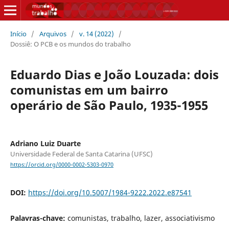
Início
/
Arquivos
/
v. 14 (2022)
/
Dossiê: O PCB e os mundos do trabalho
Eduardo Dias e João Louzada: dois
comunistas em um bairro
operário de São Paulo, 1935-1955
Adriano Luiz Duarte
Universidade Federal de Santa Catarina (UFSC)
https://orcid.org/0000-0002-5303-0970
DOI:
https://doi.org/10.5007/1984-9222.2022.e87541
Palavras-chave:
comunistas, trabalho, lazer, associativismo