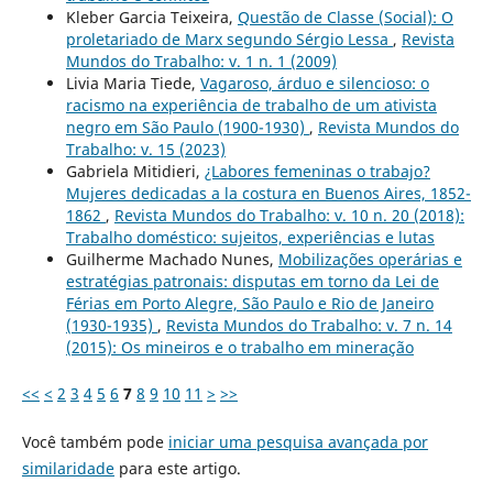
Kleber Garcia Teixeira,
Questão de Classe (Social): O
proletariado de Marx segundo Sérgio Lessa
,
Revista
Mundos do Trabalho: v. 1 n. 1 (2009)
Livia Maria Tiede,
Vagaroso, árduo e silencioso: o
racismo na experiência de trabalho de um ativista
negro em São Paulo (1900-1930)
,
Revista Mundos do
Trabalho: v. 15 (2023)
Gabriela Mitidieri,
¿Labores femeninas o trabajo?
Mujeres dedicadas a la costura en Buenos Aires, 1852-
1862
,
Revista Mundos do Trabalho: v. 10 n. 20 (2018):
Trabalho doméstico: sujeitos, experiências e lutas
Guilherme Machado Nunes,
Mobilizações operárias e
estratégias patronais: disputas em torno da Lei de
Férias em Porto Alegre, São Paulo e Rio de Janeiro
(1930-1935)
,
Revista Mundos do Trabalho: v. 7 n. 14
(2015): Os mineiros e o trabalho em mineração
<<
<
2
3
4
5
6
7
8
9
10
11
>
>>
Você também pode
iniciar uma pesquisa avançada por
similaridade
para este artigo.