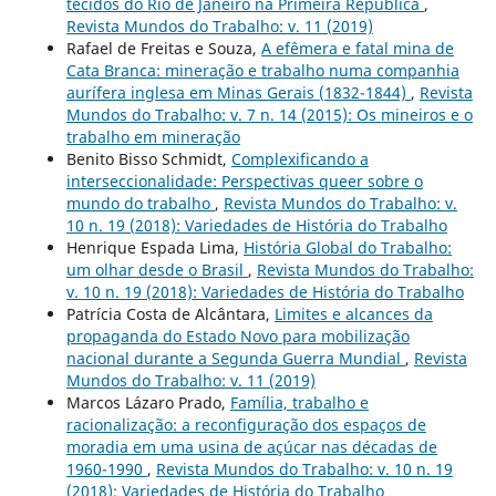
tecidos do Rio de Janeiro na Primeira República
,
Revista Mundos do Trabalho: v. 11 (2019)
Rafael de Freitas e Souza,
A efêmera e fatal mina de
Cata Branca: mineração e trabalho numa companhia
aurífera inglesa em Minas Gerais (1832-1844)
,
Revista
Mundos do Trabalho: v. 7 n. 14 (2015): Os mineiros e o
trabalho em mineração
Benito Bisso Schmidt,
Complexificando a
interseccionalidade: Perspectivas queer sobre o
mundo do trabalho
,
Revista Mundos do Trabalho: v.
10 n. 19 (2018): Variedades de História do Trabalho
Henrique Espada Lima,
História Global do Trabalho:
um olhar desde o Brasil
,
Revista Mundos do Trabalho:
v. 10 n. 19 (2018): Variedades de História do Trabalho
Patrícia Costa de Alcântara,
Limites e alcances da
propaganda do Estado Novo para mobilização
nacional durante a Segunda Guerra Mundial
,
Revista
Mundos do Trabalho: v. 11 (2019)
Marcos Lázaro Prado,
Família, trabalho e
racionalização: a reconfiguração dos espaços de
moradia em uma usina de açúcar nas décadas de
1960-1990
,
Revista Mundos do Trabalho: v. 10 n. 19
(2018): Variedades de História do Trabalho