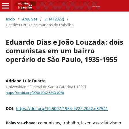
Início
/
Arquivos
/
v. 14 (2022)
/
Dossiê: O PCB e os mundos do trabalho
Eduardo Dias e João Louzada: dois
comunistas em um bairro
operário de São Paulo, 1935-1955
Adriano Luiz Duarte
Universidade Federal de Santa Catarina (UFSC)
https://orcid.org/0000-0002-5303-0970
DOI:
https://doi.org/10.5007/1984-9222.2022.e87541
Palavras-chave:
comunistas, trabalho, lazer, associativismo