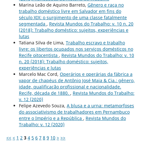
Marina Leão de Aquino Barreto,
Gênero e raça no
trabalho doméstico livre em Salvador em fins do
século XIX: o surgimento de uma classe fatalmente
segmentada
,
Revista Mundos do Trabalho: v. 10 n. 20
(2018): Trabalho doméstico: sujeitos, experiências e
lutas
Tatiana Silva de Lima,
Trabalho escravo e trabalho
livre: os libertos ocupados nos serviços domésticos no
Recife oitocentista
,
Revista Mundos do Trabalho: v. 10
n. 20 (2018): Trabalho doméstico: sujeitos,
experiências e lutas
Marcelo Mac Cord,
Operários e operárias da fábrica a
vapor de chapéus de Antônio José Maia & Cia.: gênero,
idade, qualificação profissional e nacionalidade.
Recife, década de 1880.
,
Revista Mundos do Trabalho:
v. 12 (2020)
Felipe Azevedo Souza,
A blusa e a urna: metamorfoses
do associativismo de trabalhadores em Pernambuco
entre o Império e a República
,
Revista Mundos do
Trabalho: v. 12 (2020)
<<
<
1
2
3
4
5
6
7
8
9
10
>
>>