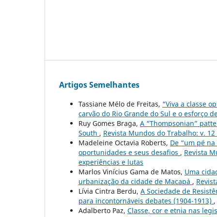
Artigos Semelhantes
Tassiane Mélo de Freitas,
“Viva a classe o
carvão do Rio Grande do Sul e o esforço d
Ruy Gomes Braga,
A “Thompsonian” patter
South
,
Revista Mundos do Trabalho: v. 12
Madeleine Octavia Roberts,
De “um pé na 
oportunidades e seus desafios
,
Revista Mu
experiências e lutas
Marlos Vinícius Gama de Matos,
Uma cidad
urbanização da cidade de Macapá
,
Revist
Lívia Cintra Berdu,
A Sociedade de Resistê
para incontornáveis debates (1904-1913)
Adalberto Paz,
Classe, cor e etnia nas leg