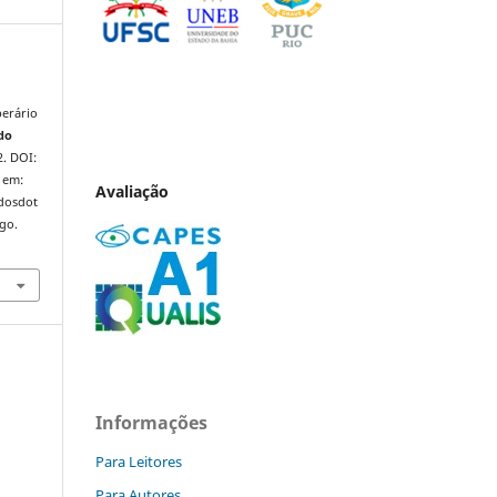
o
perário
do
2. DOI:
 em:
Avaliação
ndosdot
ago.
Informações
Para Leitores
Para Autores