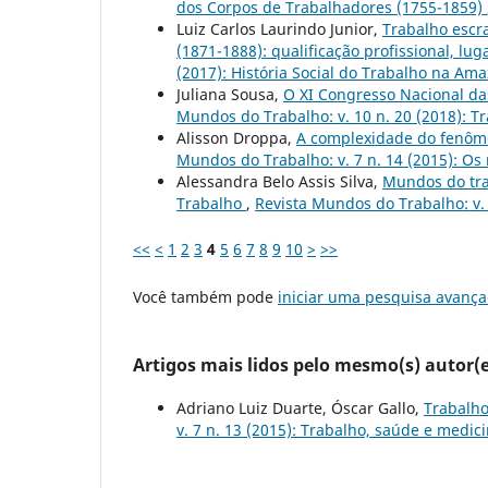
dos Corpos de Trabalhadores (1755-1859)
Luiz Carlos Laurindo Junior,
Trabalho escr
(1871-1888): qualificação profissional, lu
(2017): História Social do Trabalho na Am
Juliana Sousa,
O XI Congresso Nacional das
Mundos do Trabalho: v. 10 n. 20 (2018): Tr
Alisson Droppa,
A complexidade do fenôme
Mundos do Trabalho: v. 7 n. 14 (2015): Os
Alessandra Belo Assis Silva,
Mundos do tra
Trabalho
,
Revista Mundos do Trabalho: v. 
<<
<
1
2
3
4
5
6
7
8
9
10
>
>>
Você também pode
iniciar uma pesquisa avança
Artigos mais lidos pelo mesmo(s) autor(e
Adriano Luiz Duarte, Óscar Gallo,
Trabalho
v. 7 n. 13 (2015): Trabalho, saúde e medic