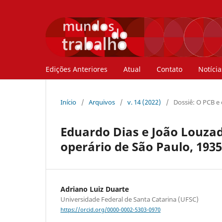
Edições Anteriores
Atual
Contato
Notícia
Início
/
Arquivos
/
v. 14 (2022)
/
Dossiê: O PCB e
Eduardo Dias e João Louza
operário de São Paulo, 193
Adriano Luiz Duarte
Universidade Federal de Santa Catarina (UFSC)
https://orcid.org/0000-0002-5303-0970