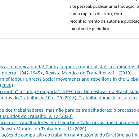
site pessoal, publicar uma tradução, 
como capítulo de livro), com
reconhecimento de autoria e publica
inicial neste periódico.
perária mineira unida! Contra a guerra imperialista!”: os mineiros 
e guerra (1942-1945)
,
Revista Mundos do Trabalho: v. 11 (2019)
n of labour unrest? Social movements and rebellions in the Globa
 (2020)
cozinha” a “um pé na porta”: a PEC das Domésticas no Brasil, sua
ndos do Trabalho: v. 10 n. 20 (2018): Trabalho doméstico: sujeitos
e dos trabalhadores, mas não para os trabalhadores: o processo 
a Mundos do Trabalho: v. 12 (2020)
ncia dos Trabalhadores em Trapiche e Café: novos questionament
,
Revista Mundos do Trabalho: v. 12 (2020)
islações de compulsão ao trabalho na Amazônia: do Diretório ao fim