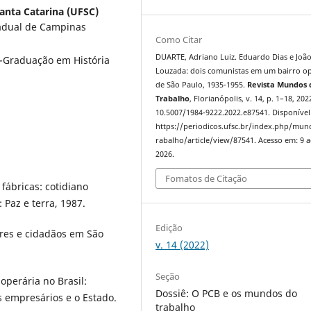
anta Catarina (UFSC)
tadual de Campinas
Como Citar
DUARTE, Adriano Luiz. Eduardo Dias e Joã
-Graduação em História
Louzada: dois comunistas em um bairro o
de São Paulo, 1935-1955.
Revista Mundos 
Trabalho
, Florianópolis, v. 14, p. 1–18, 202
10.5007/1984-9222.2022.e87541. Disponível
https://periodicos.ufsc.br/index.php/mu
rabalho/article/view/87541. Acesso em: 9 
2026.
Fomatos de Citação
fábricas: cotidiano
 Paz e terra, 1987.
Edição
ores e cidadãos em São
v. 14 (2022)
Seção
operária no Brasil:
Dossiê: O PCB e os mundos do
s empresários e o Estado.
trabalho