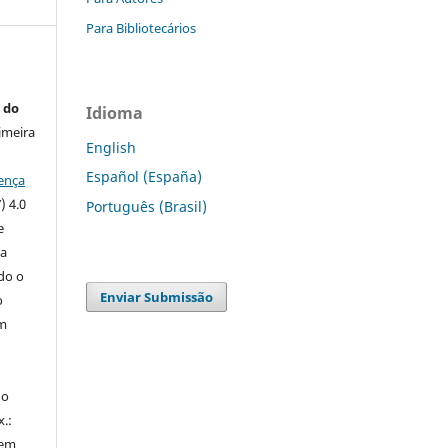
Para Bibliotecários
 do
Idioma
imeira
English
Español (España)
ença
) 4.0
Português (Brasil)
e
 a
ndo o
Enviar Submissão
o
m
do
x.:
 em