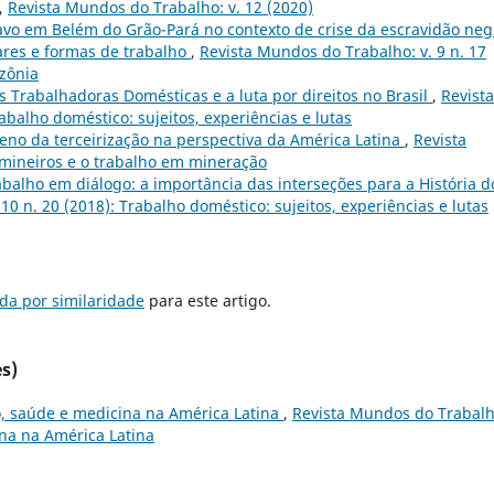
,
Revista Mundos do Trabalho: v. 12 (2020)
avo em Belém do Grão-Pará no contexto de crise da escravidão neg
gares e formas de trabalho
,
Revista Mundos do Trabalho: v. 9 n. 17
azônia
 Trabalhadoras Domésticas e a luta por direitos no Brasil
,
Revista
abalho doméstico: sujeitos, experiências e lutas
no da terceirização na perspectiva da América Latina
,
Revista
 mineiros e o trabalho em mineração
balho em diálogo: a importância das interseções para a História d
10 n. 20 (2018): Trabalho doméstico: sujeitos, experiências e lutas
da por similaridade
para este artigo.
s)
, saúde e medicina na América Latina
,
Revista Mundos do Trabalh
ina na América Latina