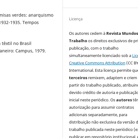
misas verdes: anarquismo
Licença
a,1932-1935. Tempos
Os autores cedem à
Revista Mundos
Trabalho
os direitos exclusivos de pr
têxtil no Brasil
publicação, com o trabalho
Janeiro: Campus, 1979.
simultaneamente licenciado sob a
Lic
Creative Commons Attribution
(CC BY
International. Esta licença permite qu
terceiros
remixem, adaptem e criem
partir do trabalho publicado, atribui
devido crédito de autoria e publicaçã
inicial neste periódico. Os
autores
tê
autorização para assumir contratos
adicionais separadamente, para
distribuição não exclusiva da versão 
trabalho publicada neste periódico (e
publicar em repositório institucional,