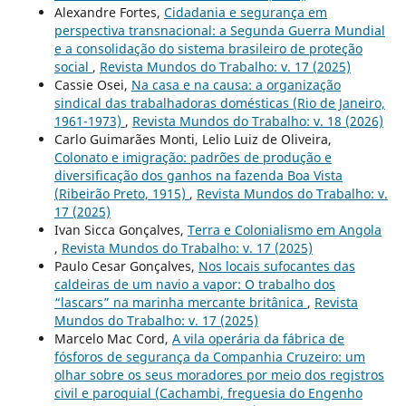
Alexandre Fortes,
Cidadania e segurança em
perspectiva transnacional: a Segunda Guerra Mundial
e a consolidação do sistema brasileiro de proteção
social
,
Revista Mundos do Trabalho: v. 17 (2025)
Cassie Osei,
Na casa e na causa: a organização
sindical das trabalhadoras domésticas (Rio de Janeiro,
1961-1973)
,
Revista Mundos do Trabalho: v. 18 (2026)
Carlo Guimarães Monti, Lelio Luiz de Oliveira,
Colonato e imigração: padrões de produção e
diversificação dos ganhos na fazenda Boa Vista
(Ribeirão Preto, 1915)
,
Revista Mundos do Trabalho: v.
17 (2025)
Ivan Sicca Gonçalves,
Terra e Colonialismo em Angola
,
Revista Mundos do Trabalho: v. 17 (2025)
Paulo Cesar Gonçalves,
Nos locais sufocantes das
caldeiras de um navio a vapor: O trabalho dos
“lascars” na marinha mercante britânica
,
Revista
Mundos do Trabalho: v. 17 (2025)
Marcelo Mac Cord,
A vila operária da fábrica de
fósforos de segurança da Companhia Cruzeiro: um
olhar sobre os seus moradores por meio dos registros
civil e paroquial (Cachambi, freguesia do Engenho