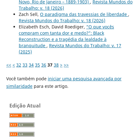
Novo, Rio de Janeiro – 1889-1903)
,
Revista Mundos do
Trabalho: v. 18 (2026)
Zach Sell,
O paradigma das travessias de liberdade
,
Revista Mundos do Trabalho: v. 18 (2026)
Elizabeth Esch, David Roediger,
“O que vocês
compram com tanta dor e medo?”: Black
Reconstruction e a tragédia da lealdade à
branquitude
,
Revista Mundos do Trabalho: v. 17
(2025)
<<
<
32
33
34
35
36
37
38
>
>>
Você também pode
iniciar uma pesquisa avançada por
similaridade
para este artigo.
Edição Atual