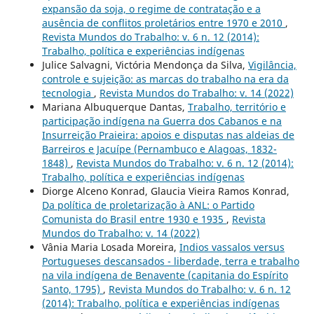
expansão da soja, o regime de contratação e a
ausência de conflitos proletários entre 1970 e 2010
,
Revista Mundos do Trabalho: v. 6 n. 12 (2014):
Trabalho, política e experiências indígenas
Julice Salvagni, Victória Mendonça da Silva,
Vigilância,
controle e sujeição: as marcas do trabalho na era da
tecnologia
,
Revista Mundos do Trabalho: v. 14 (2022)
Mariana Albuquerque Dantas,
Trabalho, território e
participação indígena na Guerra dos Cabanos e na
Insurreição Praieira: apoios e disputas nas aldeias de
Barreiros e Jacuípe (Pernambuco e Alagoas, 1832-
1848)
,
Revista Mundos do Trabalho: v. 6 n. 12 (2014):
Trabalho, política e experiências indígenas
Diorge Alceno Konrad, Glaucia Vieira Ramos Konrad,
Da política de proletarização à ANL: o Partido
Comunista do Brasil entre 1930 e 1935
,
Revista
Mundos do Trabalho: v. 14 (2022)
Vânia Maria Losada Moreira,
Indios vassalos versus
Portugueses descansados - liberdade, terra e trabalho
na vila indígena de Benavente (capitania do Espírito
Santo, 1795)
,
Revista Mundos do Trabalho: v. 6 n. 12
(2014): Trabalho, política e experiências indígenas