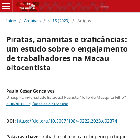
Início
/
Arquivos
/
v. 15 (2023)
/
Artigos
Piratas, anamitas e traficâncias:
um estudo sobre o engajamento
de trabalhadores na Macau
oitocentista
Paulo Cesar Gonçalves
Unesp - Universidade Estadual Paulista "Júlio de Mesquita Filho"
http://orcid.org/0000-0003-3122-0690
DOI:
https://doi.org/10.5007/1984-9222.2023.e92374
Palavras-chave:
trabalho sob contrato, Império português,