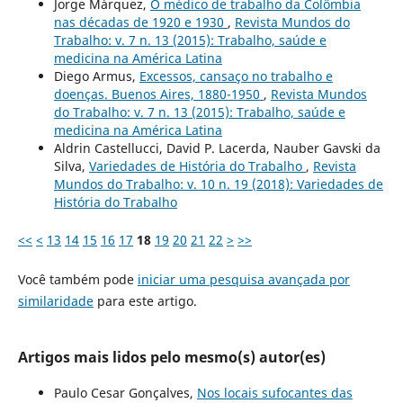
Jorge Márquez,
O médico de trabalho da Colômbia
nas décadas de 1920 e 1930
,
Revista Mundos do
Trabalho: v. 7 n. 13 (2015): Trabalho, saúde e
medicina na América Latina
Diego Armus,
Excessos, cansaço no trabalho e
doenças. Buenos Aires, 1880-1950
,
Revista Mundos
do Trabalho: v. 7 n. 13 (2015): Trabalho, saúde e
medicina na América Latina
Aldrin Castellucci, David P. Lacerda, Nauber Gavski da
Silva,
Variedades de História do Trabalho
,
Revista
Mundos do Trabalho: v. 10 n. 19 (2018): Variedades de
História do Trabalho
<<
<
13
14
15
16
17
18
19
20
21
22
>
>>
Você também pode
iniciar uma pesquisa avançada por
similaridade
para este artigo.
Artigos mais lidos pelo mesmo(s) autor(es)
Paulo Cesar Gonçalves,
Nos locais sufocantes das