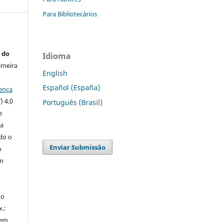
Para Bibliotecários
 do
Idioma
imeira
English
Español (España)
ença
) 4.0
Português (Brasil)
e
 a
ndo o
Enviar Submissão
o
m
do
x.:
 em