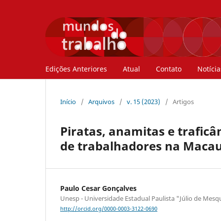
Edições Anteriores
Atual
Contato
Notícia
Início
/
Arquivos
/
v. 15 (2023)
/
Artigos
Piratas, anamitas e trafic
de trabalhadores na Macau
Paulo Cesar Gonçalves
Unesp - Universidade Estadual Paulista "Júlio de Mesqu
http://orcid.org/0000-0003-3122-0690