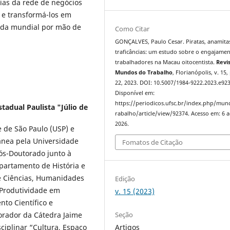
ias da rede de negócios
s e transformá-los em
nda mundial por mão de
Como Citar
GONÇALVES, Paulo Cesar. Piratas, anamita
traficâncias: um estudo sobre o engajame
trabalhadores na Macau oitocentista.
Revi
Mundos do Trabalho
, Florianópolis, v. 15,
22, 2023. DOI: 10.5007/1984-9222.2023.e92
Disponível em:
https://periodicos.ufsc.br/index.php/mu
tadual Paulista "Júlio de
rabalho/article/view/92374. Acesso em: 6 
2026.
 de São Paulo (USP) e
ânea pela Universidade
Fomatos de Citação
Pós-Doutorado junto à
partamento de História e
e Ciências, Humanidades
Edição
 Produtividade em
v. 15 (2023)
to Científico e
Seção
borador da Cátedra Jaime
Artigos
ciplinar “Cultura, Espaço