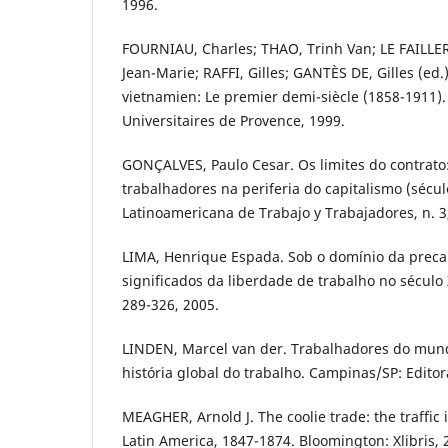
1996.
FOURNIAU, Charles; THAO, Trinh Van; LE FAILLER
Jean-Marie; RAFFI, Gilles; GANTÈS DE, Gilles (ed.)
vietnamien: Le premier demi-siècle (1858-1911).
Universitaires de Provence, 1999.
GONÇALVES, Paulo Cesar. Os limites do contrat
trabalhadores na periferia do capitalismo (sécul
Latinoamericana de Trabajo y Trabajadores, n. 3,
LIMA, Henrique Espada. Sob o domínio da precar
significados da liberdade de trabalho no século XI
289-326, 2005.
LINDEN, Marcel van der. Trabalhadores do mun
história global do trabalho. Campinas/SP: Edito
MEAGHER, Arnold J. The coolie trade: the traffic 
Latin America, 1847-1874. Bloomington: Xlibris, 