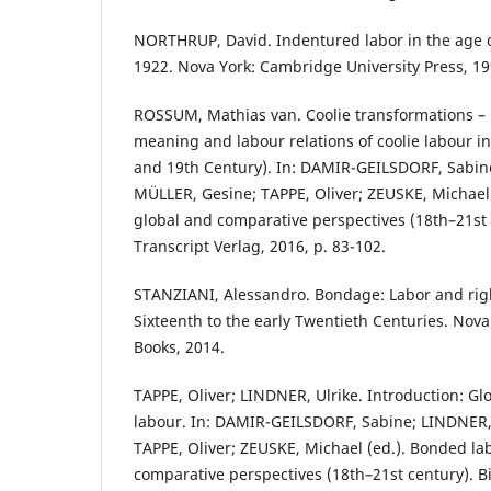
NORTHRUP, David. Indentured labor in the age o
1922. Nova York: Cambridge University Press, 19
ROSSUM, Mathias van. Coolie transformations –
meaning and labour relations of coolie labour i
and 19th Century). In: DAMIR-GEILSDORF, Sabine
MÜLLER, Gesine; TAPPE, Oliver; ZEUSKE, Michael
global and comparative perspectives (18th–21st c
Transcript Verlag, 2016, p. 83-102.
STANZIANI, Alessandro. Bondage: Labor and righ
Sixteenth to the early Twentieth Centuries. Nov
Books, 2014.
TAPPE, Oliver; LINDNER, Ulrike. Introduction: Gl
labour. In: DAMIR-GEILSDORF, Sabine; LINDNER,
TAPPE, Oliver; ZEUSKE, Michael (ed.). Bonded la
comparative perspectives (18th–21st century). Bi