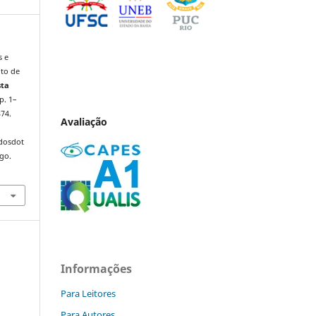
s e
nto de
sta
 p. 1–
374.
Avaliação
ndosdot
ago.
Informações
Para Leitores
Para Autores