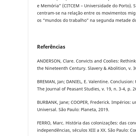
e Memória” (CITCEM – Universidade do Porto). S
centram-se na relação entre os movimentos migr
os “mundos do trabalho” na segunda metade do
Referências
ANDERSON, Clare. Convicts and Coolies: Rethink
the Nineteenth Century. Slavery & Abolition, v. 30
BREMAN, Jan; DANIEL, E. Valentine. Conclusion: t
The Journal of Peasant Studies, v. 19, n. 3-4, p. 
BURBANK, Jane; COOPER, Frederick. Impérios: um
Universal. São Paulo: Planeta, 2019.
FERRO, Marc. História das colonizações: das con
independências, séculos XIII a XX. São Paulo: C