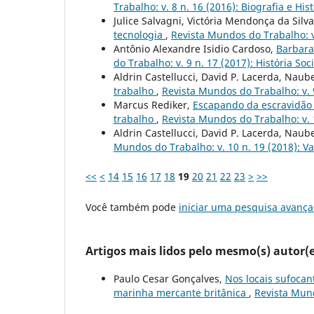
Trabalho: v. 8 n. 16 (2016): Biografia e His
Julice Salvagni, Victória Mendonça da Silv
tecnologia
,
Revista Mundos do Trabalho: v
Antônio Alexandre Isidio Cardoso,
Barbara
do Trabalho: v. 9 n. 17 (2017): História S
Aldrin Castellucci, David P. Lacerda, Naub
trabalho
,
Revista Mundos do Trabalho: v. 9
Marcus Rediker,
Escapando da escravidão 
trabalho
,
Revista Mundos do Trabalho: v. 
Aldrin Castellucci, David P. Lacerda, Naub
Mundos do Trabalho: v. 10 n. 19 (2018): V
<<
<
14
15
16
17
18
19
20
21
22
23
>
>>
Você também pode
iniciar uma pesquisa avança
Artigos mais lidos pelo mesmo(s) autor(e
Paulo Cesar Gonçalves,
Nos locais sufocan
marinha mercante britânica
,
Revista Mund