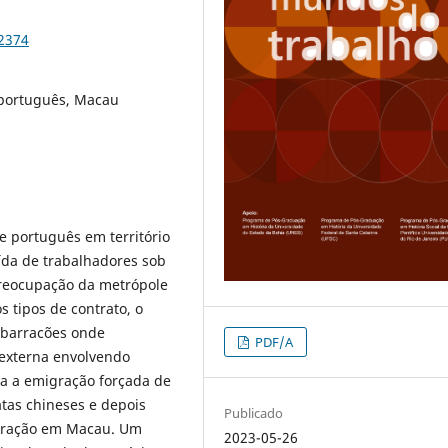
92374
 português, Macau
ve português em território
ída de trabalhadores sob
preocupação da metrópole
s tipos de contrato, o
 barracões onde
PDF/A
externa envolvendo
uda a emigração forçada de
tas chineses e depois
Publicado
gração em Macau. Um
2023-05-26