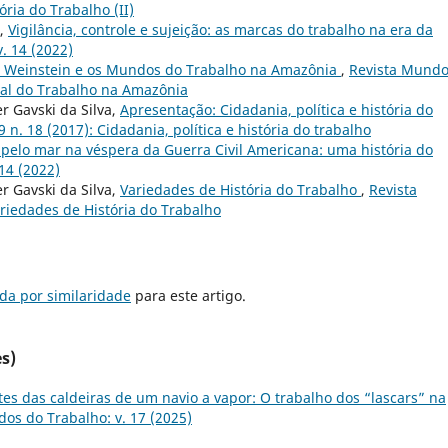
tória do Trabalho (II)
a,
Vigilância, controle e sujeição: as marcas do trabalho na era da
. 14 (2022)
 Weinstein e os Mundos do Trabalho na Amazônia
,
Revista Mund
ocial do Trabalho na Amazônia
er Gavski da Silva,
Apresentação: Cidadania, política e história do
 n. 18 (2017): Cidadania, política e história do trabalho
pelo mar na véspera da Guerra Civil Americana: uma história do
14 (2022)
er Gavski da Silva,
Variedades de História do Trabalho
,
Revista
ariedades de História do Trabalho
da por similaridade
para este artigo.
s)
tes das caldeiras de um navio a vapor: O trabalho dos “lascars” na
os do Trabalho: v. 17 (2025)