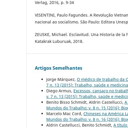
Verlag, 2016, p. 9-34
VISENTINI, Paulo Fagundes. A Revolução Vietnam
nacional ao socialismo. São Paulo: Editora Unesp
ZEUSKE, Michael. Esclavitud. Una Historia de l
Katakrak Luburuak, 2018.
Artigos Semelhantes
Jorge Márquez,
O médico de trabalho da 
7 n. 13 (2015): Trabalho, saúde e medicin
Diego Armus,
Excessos, cansaço no trabal
v. 7 n. 13 (2015): Trabalho, saúde e medic
Benito Bisso Schmidt, Aldrin Castellucci,
A
Mundos do Trabalho: v. 8 n. 15 (2016): Biog
Marcelo Mac Cord,
Chineses na América La
Mundos do Trabalho: v. 8 n. 16 (2016): Biog
Aldrin Castellucci, Benito Schmidt,
A títul