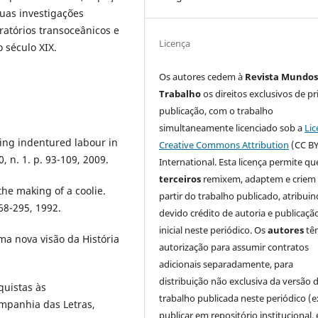
uas investigações
atórios transoceânicos e
Licença
 século XIX.
Os autores cedem à
Revista Mundos
Trabalho
os direitos exclusivos de pr
publicação, com o trabalho
simultaneamente licenciado sob a
Lic
ing indentured labour in
Creative Commons Attribution
(CC BY
, n. 1. p. 93-109, 2009.
International. Esta licença permite qu
terceiros
remixem, adaptem e criem
he making of a coolie.
partir do trabalho publicado, atribui
268-295, 1992.
devido crédito de autoria e publicaçã
inicial neste periódico. Os
autores
tê
a nova visão da História
autorização para assumir contratos
adicionais separadamente, para
distribuição não exclusiva da versão 
quistas às
trabalho publicada neste periódico (e
ompanhia das Letras,
publicar em repositório institucional,