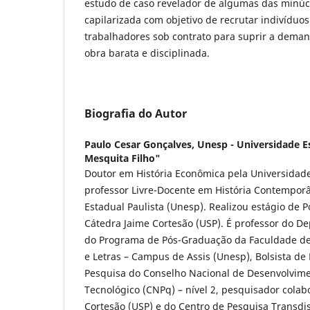
estudo de caso revelador de algumas das minúc
capilarizada com objetivo de recrutar indivíduo
trabalhadores sob contrato para suprir a dema
obra barata e disciplinada.
Biografia do Autor
Paulo Cesar Gonçalves,
Unesp - Universidade Es
Mesquita Filho"
Doutor em História Econômica pela Universidade
professor Livre-Docente em História Contempor
Estadual Paulista (Unesp). Realizou estágio de 
Cátedra Jaime Cortesão (USP). É professor do De
do Programa de Pós-Graduação da Faculdade d
e Letras – Campus de Assis (Unesp), Bolsista de
Pesquisa do Conselho Nacional de Desenvolvimen
Tecnológico (CNPq) – nível 2, pesquisador cola
Cortesão (USP) e do Centro de Pesquisa Transdis