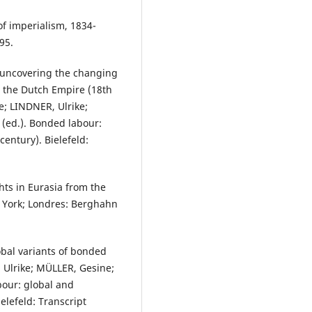
f imperialism, 1834-
95.
 uncovering the changing
n the Dutch Empire (18th
; LINDNER, Ulrike;
 (ed.). Bonded labour:
entury). Bielefeld:
ts in Eurasia from the
a York; Londres: Berghahn
obal variants of bonded
 Ulrike; MÜLLER, Gesine;
bour: global and
elefeld: Transcript