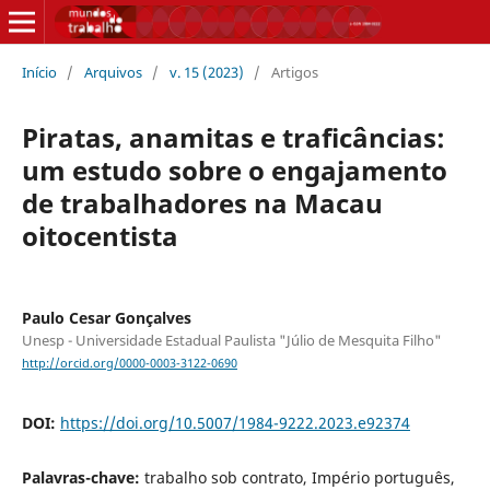
Início
/
Arquivos
/
v. 15 (2023)
/
Artigos
Piratas, anamitas e traficâncias:
um estudo sobre o engajamento
de trabalhadores na Macau
oitocentista
Paulo Cesar Gonçalves
Unesp - Universidade Estadual Paulista "Júlio de Mesquita Filho"
http://orcid.org/0000-0003-3122-0690
DOI:
https://doi.org/10.5007/1984-9222.2023.e92374
Palavras-chave:
trabalho sob contrato, Império português,