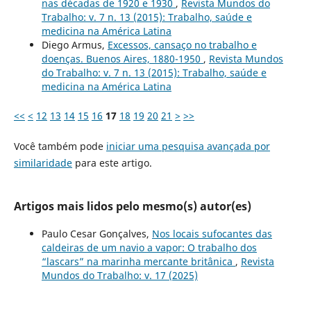
nas décadas de 1920 e 1930
,
Revista Mundos do
Trabalho: v. 7 n. 13 (2015): Trabalho, saúde e
medicina na América Latina
Diego Armus,
Excessos, cansaço no trabalho e
doenças. Buenos Aires, 1880-1950
,
Revista Mundos
do Trabalho: v. 7 n. 13 (2015): Trabalho, saúde e
medicina na América Latina
<<
<
12
13
14
15
16
17
18
19
20
21
>
>>
Você também pode
iniciar uma pesquisa avançada por
similaridade
para este artigo.
Artigos mais lidos pelo mesmo(s) autor(es)
Paulo Cesar Gonçalves,
Nos locais sufocantes das
caldeiras de um navio a vapor: O trabalho dos
“lascars” na marinha mercante britânica
,
Revista
Mundos do Trabalho: v. 17 (2025)