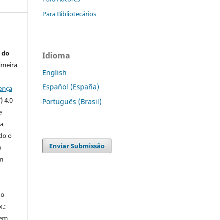
Para Bibliotecários
 do
Idioma
imeira
English
Español (España)
ença
) 4.0
Português (Brasil)
e
 a
ndo o
Enviar Submissão
o
m
do
x.:
 em