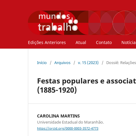
Edições Anteriores
Atual
Contato
Notícia
Início
/
Arquivos
/
v. 15 (2023)
/
Dossiê: Relações
Festas populares e associ
(1885-1920)
CAROLINA MARTINS
Universidade Estadual do Maranhão.
https://orcid.org/0000-0003-3572-4773