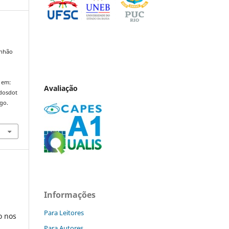
anhão
,
 em:
Avaliação
ndosdot
ago.
Informações
Para Leitores
o nos
Para Autores