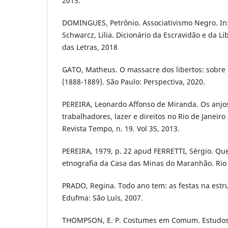
2015.
DOMINGUES, Petrônio. Associativismo Negro. In:
Schwarcz, Lilia. Dicionário da Escravidão e da Li
das Letras, 2018
GATO, Matheus. O massacre dos libertos: sobre r
(1888-1889). São Paulo: Perspectiva, 2020.
PEREIRA, Leonardo Affonso de Miranda. Os anjos
trabalhadores, lazer e direitos no Rio de Janeiro
Revista Tempo, n. 19. Vol 35, 2013.
PEREIRA, 1979, p. 22 apud FERRETTI, Sérgio. Q
etnografia da Casa das Minas do Maranhão. Rio d
PRADO, Regina. Todo ano tem: as festas na estr
Edufma: São Luís, 2007.
THOMPSON, E. P. Costumes em Comum. Estudos 