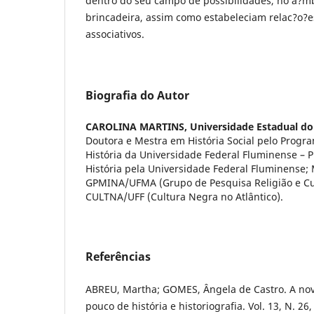
dentro do seu campo de possibilidades, no a?mb
brincadeira, assim como estabeleciam relac?o?
associativos.
Biografia do Autor
CAROLINA MARTINS,
Universidade Estadual d
Doutora e Mestra em História Social pelo Prog
História da Universidade Federal Fluminense –
História pela Universidade Federal Fluminense
GPMINA/UFMA (Grupo de Pesquisa Religião e Cul
CULTNA/UFF (Cultura Negra no Atlântico).
Referências
ABREU, Martha; GOMES, Ângela de Castro. A nov
pouco de história e historiografia. Vol. 13, N. 26,