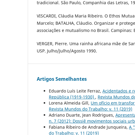
tradicional. São Paulo, Companhia das Letras, 1
VISCARDI, Cláudia Maria Ribeiro. O Ethos Mutua
Marcelo; BATALHA, Cláudio. Organizar e protege
associações e mutualismo no Brasil. Campinas: 
VERGER, Pierre. Uma rainha africana mãe de San
USP. Julho/Julho/Agosto 1990.
Artigos Semelhantes
Eduardo Luís Leite Ferraz,
Acidentados e r
República (1919-1930)
,
Revista Mundos do 
Lorena Almeida Gill,
Um ofício em transfor
Revista Mundos do Trabalho: v. 11 (2019)
Adriano Duarte, Jean Rodrigues,
Apresent
n. 7 (2012): Dossiê movimentos sociais ur
Fabiana Ribeiro de Andrade Junqueira,
A 
do Trabalho: v. 11 (2019)