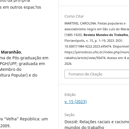
ito da pro?pria
es em outros espac?os
Como Citar
MARTINS, CAROLINA. Festas populares e
associativismo negro em São Luís do Mar
(1885-1920).
Revista Mundos do Trabalho
Florianópolis, v. 15, p. 1–19, 2023. DOI:
10.5007/1984-9222.2023.e95474. Disponível
o Maranhão.
https://periodicos.ufsc.br/index.php/mu
rama de Pós-graduação em
rabalho/article/view/95474. Acesso em: 8 
 PPGH/UFF; graduada em
2026.
; Membro do
Fomatos de Citação
tura Popular) e do
Edição
v. 15 (2023)
Seção
a “Velha” República: um
Dossiê: Relações raciais e racism
 2009.
mundos do trabalho