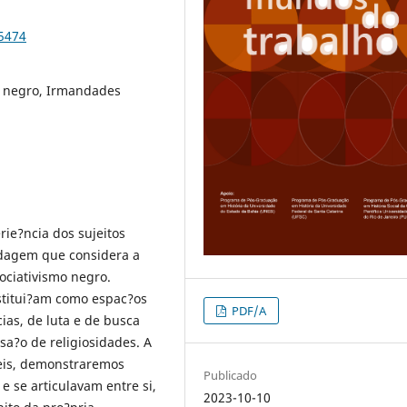
95474
o negro, Irmandades
rie?ncia dos sujeitos
rdagem que considera a
ociativismo negro.
stitui?am como espac?os
PDF/A
as, de luta e de busca
sa?o de religiosidades. A
veis, demonstraremos
Publicado
 se articulavam entre si,
2023-10-10