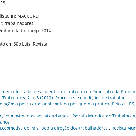
998.
lista. In: MACCORD,
r: trabalhadores,
Editora da Unicamp, 2014.
to em São Luís. Revista
emediados: a lei de acidentes no trabalho na Piracicaba da Primei
Trabalho: v. 2 n. 3 (2010): Processos e condições de trabalho
mação: a pesca artesanal contada por quem a pratica (Pelotas, RS
ação: movimentos sociais urbanos
,
Revista Mundos do Trabalho: v.
banos
"Locomotiva do País" sob a direção dos trabalhadores
,
Revista Mu