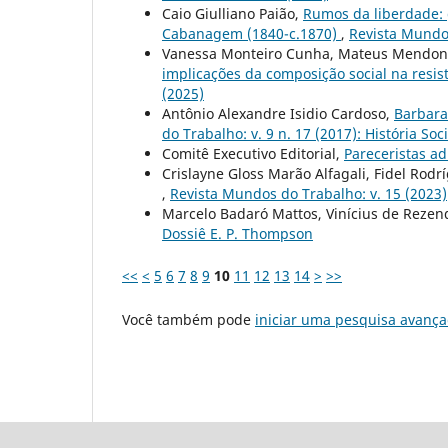
Caio Giulliano Paião,
Rumos da liberdade: 
Cabanagem (1840-c.1870)
,
Revista Mundos
Vanessa Monteiro Cunha, Mateus Mendon
implicações da composição social na resis
(2025)
Antônio Alexandre Isidio Cardoso,
Barbara
do Trabalho: v. 9 n. 17 (2017): História S
Comitê Executivo Editorial,
Pareceristas ad
Crislayne Gloss Marão Alfagali, Fidel Rod
,
Revista Mundos do Trabalho: v. 15 (2023)
Marcelo Badaró Mattos, Vinícius de Rezen
Dossiê E. P. Thompson
<<
<
5
6
7
8
9
10
11
12
13
14
>
>>
Você também pode
iniciar uma pesquisa avança