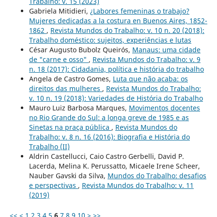
Trabalho: v. 15 (2023)
Gabriela Mitidieri,
¿Labores femeninas o trabajo?
Mujeres dedicadas a la costura en Buenos Aires, 1852-
1862
,
Revista Mundos do Trabalho: v. 10 n. 20 (2018):
Trabalho doméstico: sujeitos, experiências e lutas
César Augusto Bubolz Queirós,
Manaus: uma cidade
de "carne e osso"
,
Revista Mundos do Trabalho: v. 9
n. 18 (2017): Cidadania, política e história do trabalho
Angela de Castro Gomes,
Luta que não acaba: os
direitos das mulheres
,
Revista Mundos do Trabalho:
v. 10 n. 19 (2018): Variedades de História do Trabalho
Mauro Luiz Barbosa Marques,
Movimentos docentes
no Rio Grande do Sul: a longa greve de 1985 e as
Sinetas na praça pública
,
Revista Mundos do
Trabalho: v. 8 n. 16 (2016): Biografia e História do
Trabalho (II)
Aldrin Castellucci, Caio Castro Gerbelli, David P.
Lacerda, Melina K. Perussatto, Micaele Irene Scheer,
Nauber Gavski da Silva,
Mundos do Trabalho: desafios
e perspectivas
,
Revista Mundos do Trabalho: v. 11
(2019)
<<
<
1
2
3
4
5
6
7
8
9
10
>
>>