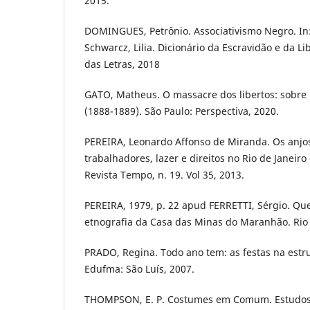
2015.
DOMINGUES, Petrônio. Associativismo Negro. In:
Schwarcz, Lilia. Dicionário da Escravidão e da Li
das Letras, 2018
GATO, Matheus. O massacre dos libertos: sobre r
(1888-1889). São Paulo: Perspectiva, 2020.
PEREIRA, Leonardo Affonso de Miranda. Os anjos
trabalhadores, lazer e direitos no Rio de Janeiro
Revista Tempo, n. 19. Vol 35, 2013.
PEREIRA, 1979, p. 22 apud FERRETTI, Sérgio. Q
etnografia da Casa das Minas do Maranhão. Rio d
PRADO, Regina. Todo ano tem: as festas na estr
Edufma: São Luís, 2007.
THOMPSON, E. P. Costumes em Comum. Estudos 