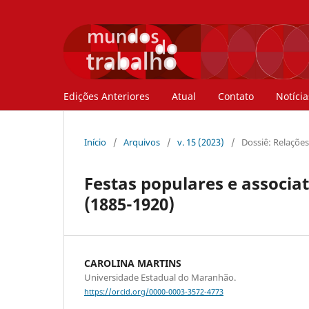
Edições Anteriores
Atual
Contato
Notícia
Início
/
Arquivos
/
v. 15 (2023)
/
Dossiê: Relações
Festas populares e associ
(1885-1920)
CAROLINA MARTINS
Universidade Estadual do Maranhão.
https://orcid.org/0000-0003-3572-4773