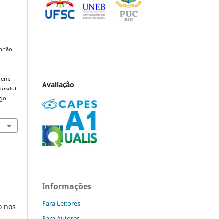
anhão
,
 em:
Avaliação
ndosdot
ago.
Informações
Para Leitores
o nos
Para Autores