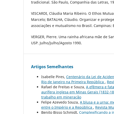
tradicional. São Paulo, Companhia das Letras, 1
VISCARDI, Cláudia Maria Ribeiro. O Ethos Mutua
Marcelo; BATALHA, Cláudio. Organizar e protege
associações e mutualismo no Brasil. Campinas: 
VERGER, Pierre. Uma rainha africana mãe de San
USP. Julho/Julho/Agosto 1990.
Artigos Semelhantes
Isabelle Pires,
Centenário da Lei de Aciden
Rio de Janeiro na Primeira República
,
Revi
Rafael de Freitas e Souza,
A efêmera e fat
aurífera inglesa em Minas Gerais (1832-1
trabalho em mineração
Felipe Azevedo Souza,
A blusa e a urna: 
entre o Império e a República
,
Revista Mu
Benito Bisso Schmidt,
Complexificando a i