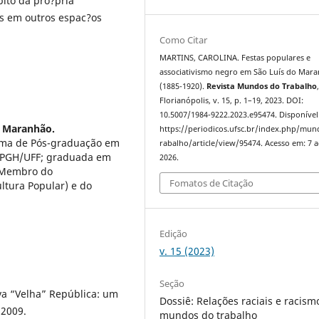
ito da pro?pria
es em outros espac?os
Como Citar
MARTINS, CAROLINA. Festas populares e
associativismo negro em São Luís do Mar
(1885-1920).
Revista Mundos do Trabalho
Florianópolis, v. 15, p. 1–19, 2023. DOI:
10.5007/1984-9222.2023.e95474. Disponível
o Maranhão.
https://periodicos.ufsc.br/index.php/mu
rama de Pós-graduação em
rabalho/article/view/95474. Acesso em: 7 
 PPGH/UFF; graduada em
2026.
; Membro do
Fomatos de Citação
tura Popular) e do
Edição
v. 15 (2023)
Seção
a “Velha” República: um
Dossiê: Relações raciais e racism
 2009.
mundos do trabalho