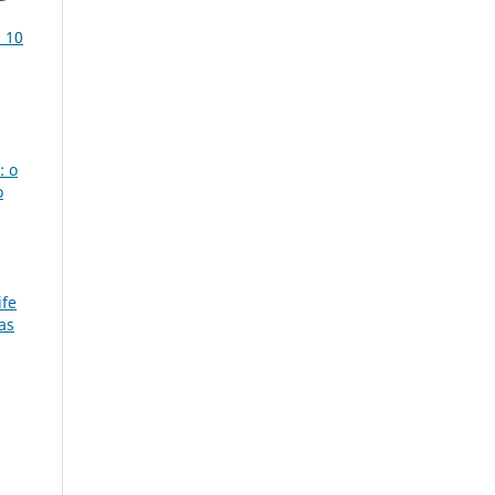
 10
: o
o
ife
as