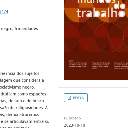
95474
o negro, Irmandades
rie?ncia dos sujeitos
rdagem que considera a
ociativismo negro.
stitui?am como espac?os
PDF/A
as, de luta e de busca
sa?o de religiosidades. A
veis, demonstraremos
Publicado
 se articulavam entre si,
2023-10-10