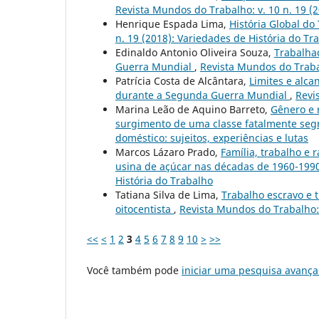
Revista Mundos do Trabalho: v. 10 n. 19 (
Henrique Espada Lima,
História Global do
n. 19 (2018): Variedades de História do Tr
Edinaldo Antonio Oliveira Souza,
Trabalhad
Guerra Mundial
,
Revista Mundos do Trabal
Patrícia Costa de Alcântara,
Limites e alc
durante a Segunda Guerra Mundial
,
Revi
Marina Leão de Aquino Barreto,
Gênero e 
surgimento de uma classe fatalmente s
doméstico: sujeitos, experiências e lutas
Marcos Lázaro Prado,
Família, trabalho e
usina de açúcar nas décadas de 1960-199
História do Trabalho
Tatiana Silva de Lima,
Trabalho escravo e t
oitocentista
,
Revista Mundos do Trabalho: v
<<
<
1
2
3
4
5
6
7
8
9
10
>
>>
Você também pode
iniciar uma pesquisa avança