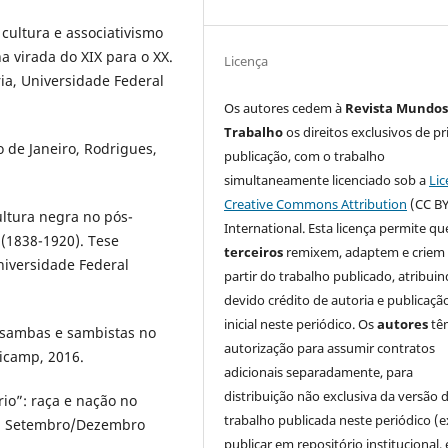
cultura e associativismo
a virada do XIX para o XX.
Licença
ria, Universidade Federal
Os autores cedem à
Revista Mundos
Trabalho
os direitos exclusivos de pr
 de Janeiro, Rodrigues,
publicação, com o trabalho
simultaneamente licenciado sob a
Lic
Creative Commons Attribution
(CC BY
ultura negra no pós-
International. Esta licença permite qu
 (1838-1920). Tese
terceiros
remixem, adaptem e criem
Universidade Federal
partir do trabalho publicado, atribui
devido crédito de autoria e publicaçã
inicial neste periódico. Os
autores
tê
 sambas e sambistas no
autorização para assumir contratos
nicamp, 2016.
adicionais separadamente, para
distribuição não exclusiva da versão 
o”: raça e nação no
trabalho publicada neste periódico (e
76, Setembro/Dezembro
publicar em repositório institucional,