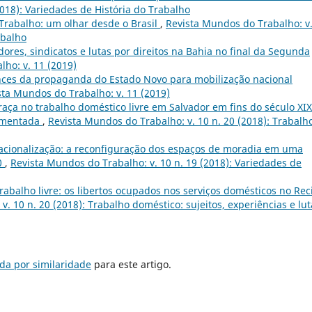
2018): Variedades de História do Trabalho
 Trabalho: um olhar desde o Brasil
,
Revista Mundos do Trabalho: v.
abalho
ores, sindicatos e lutas por direitos na Bahia no final da Segunda
ho: v. 11 (2019)
ances da propaganda do Estado Novo para mobilização nacional
sta Mundos do Trabalho: v. 11 (2019)
raça no trabalho doméstico livre em Salvador em fins do século XIX
egmentada
,
Revista Mundos do Trabalho: v. 10 n. 20 (2018): Trabalh
 racionalização: a reconfiguração dos espaços de moradia em uma
0
,
Revista Mundos do Trabalho: v. 10 n. 19 (2018): Variedades de
rabalho livre: os libertos ocupados nos serviços domésticos no Rec
. 10 n. 20 (2018): Trabalho doméstico: sujeitos, experiências e lut
da por similaridade
para este artigo.