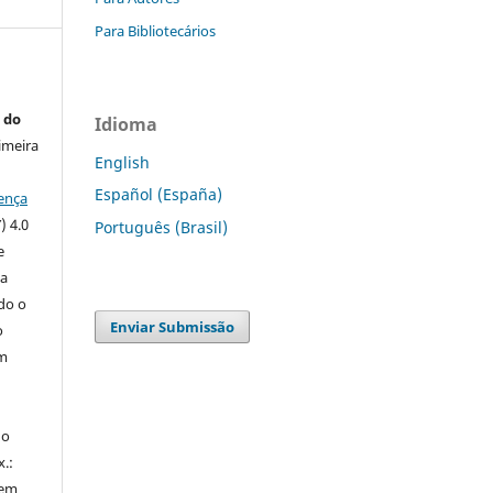
Para Bibliotecários
 do
Idioma
imeira
English
Español (España)
ença
) 4.0
Português (Brasil)
e
 a
ndo o
Enviar Submissão
o
m
do
x.:
 em